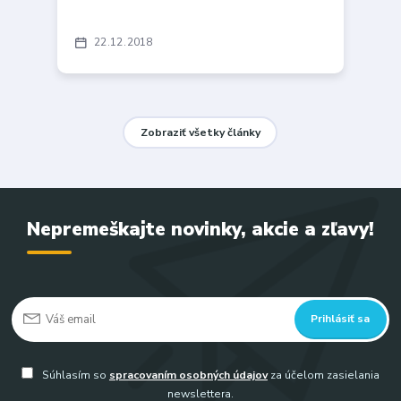
22
12
2018
Zobraziť všetky články
Nepremeškajte novinky, akcie a zľavy!
Prihlásiť sa
Súhlasím so
spracovaním osobných údajov
za účelom zasielania
newslettera.