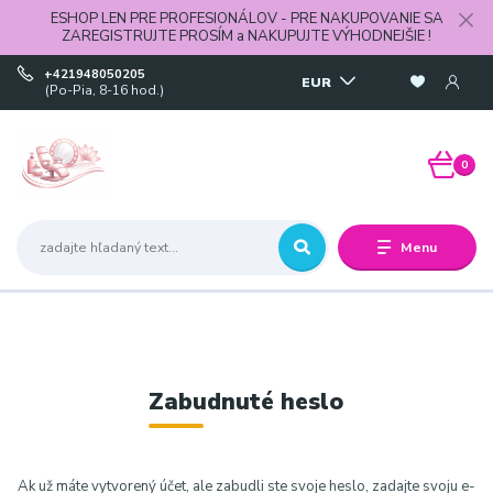
ESHOP LEN PRE PROFESIONÁLOV - PRE NAKUPOVANIE SA
ZAREGISTRUJTE PROSÍM a NAKUPUJTE VÝHODNEJŠIE !
+421948050205
EUR
(Po-Pia, 8-16 hod.)
0
Menu
Zabudnuté heslo
Ak už máte vytvorený účet, ale zabudli ste svoje heslo, zadajte svoju e-