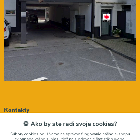
Kontakty
🍪 Ako by ste radi svoje cookies?
Renáta Harenčáková
Súbory cookies používame na správne fungovanie nášho e-shopu
+421948050205
av prípade vášho súhlasu tiež na sledovanie štatistík o webe,