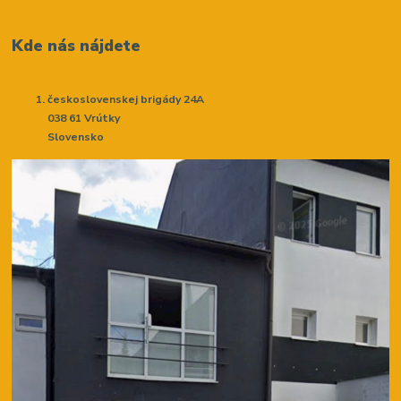
Kde nás nájdete
československej brigády 24A
038 61 Vrútky
Slovensko