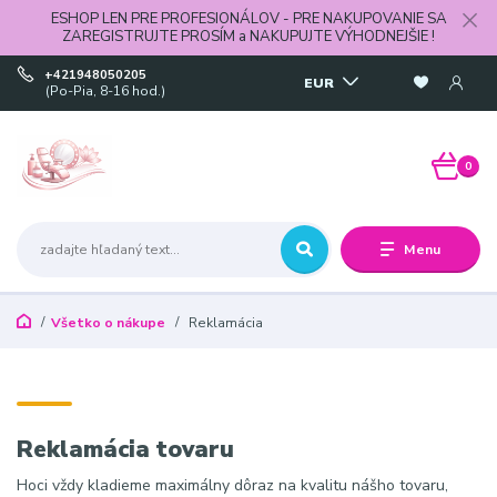
ESHOP LEN PRE PROFESIONÁLOV - PRE NAKUPOVANIE SA
ZAREGISTRUJTE PROSÍM a NAKUPUJTE VÝHODNEJŠIE !
+421948050205
EUR
(Po-Pia, 8-16 hod.)
0
Menu
Všetko o nákupe
Reklamácia
Reklamácia tovaru
Hoci vždy kladieme maximálny dôraz na kvalitu nášho tovaru,