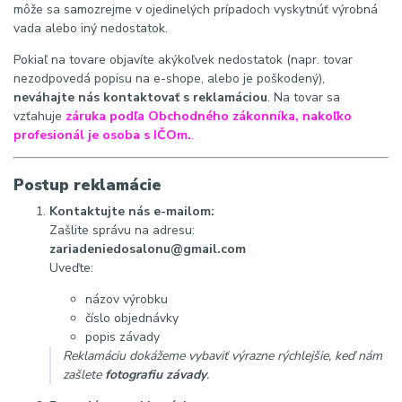
môže sa samozrejme v ojedinelých prípadoch vyskytnúť výrobná
vada alebo iný nedostatok.
Pokiaľ na tovare objavíte akýkoľvek nedostatok (napr. tovar
nezodpovedá popisu na e-shope, alebo je poškodený),
neváhajte nás kontaktovať s reklamáciou
. Na tovar sa
vzťahuje
záruka podľa Obchodného zákonníka, nakoľko
profesionál je osoba s IČOm.
.
Postup reklamácie
Kontaktujte nás e-mailom:
Zašlite správu na adresu:
zariadeniedosalonu@gmail.com
Uveďte:
názov výrobku
číslo objednávky
popis závady
Reklamáciu dokážeme vybaviť výrazne rýchlejšie, keď nám
zašlete
fotografiu závady
.