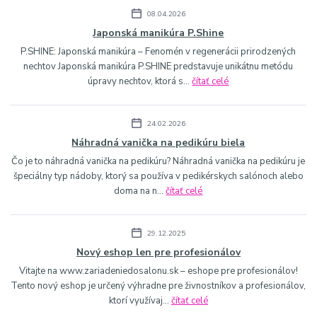
08.04.2026
Japonská manikúra P.Shine
P.SHINE: Japonská manikúra – Fenomén v regenerácii prirodzených
nechtov Japonská manikúra P.SHINE predstavuje unikátnu metódu
úpravy nechtov, ktorá s...
čítať celé
24.02.2026
Náhradná vanička na pedikúru biela
Čo je to náhradná vanička na pedikúru? Náhradná vanička na pedikúru je
špeciálny typ nádoby, ktorý sa používa v pedikérskych salónoch alebo
doma na n...
čítať celé
29.12.2025
Nový eshop len pre profesionálov
Vitajte na www.zariadeniedosalonu.sk – eshope pre profesionálov!
Tento nový eshop je určený výhradne pre živnostníkov a profesionálov,
ktorí využívaj...
čítať celé