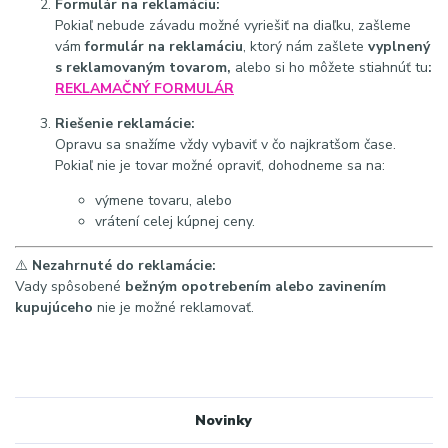
Formulár na reklamáciu:
Pokiaľ nebude závadu možné vyriešiť na diaľku, zašleme
vám
formulár na reklamáciu
, ktorý nám zašlete
vyplnený
s reklamovaným tovarom,
alebo si ho môžete stiahnúť tu
:
REKLAMAČNÝ FORMULÁR
Riešenie reklamácie:
Opravu sa snažíme vždy vybaviť v čo najkratšom čase.
Pokiaľ nie je tovar možné opraviť, dohodneme sa na:
výmene tovaru, alebo
vrátení celej kúpnej ceny.
⚠️
Nezahrnuté do reklamácie:
Vady spôsobené
bežným opotrebením alebo zavinením
kupujúceho
nie je možné reklamovať.
Novinky