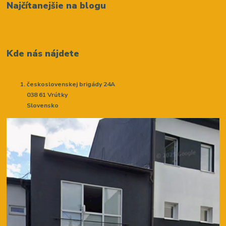
Najčítanejšie na blogu
Kde nás nájdete
československej brigády 24A
038 61 Vrútky
Slovensko