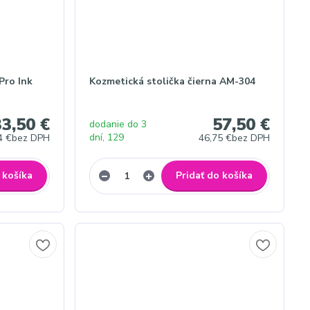
Pro Ink
Kozmetická stolička čierna AM-304
3,50 €
57,50 €
dodanie do 3
dní, 129
4 €
bez DPH
46,75 €
bez DPH
 košíka
Pridať do košíka