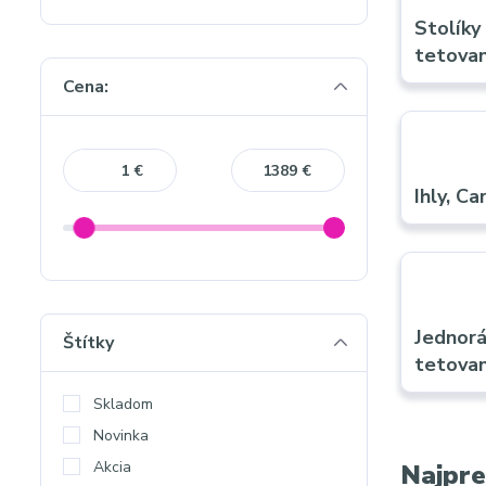
Stolíky
tetovan
Cena:
€
€
Ihly, C
Jednorá
Štítky
tetovan
Skladom
Novinka
Akcia
Najpre