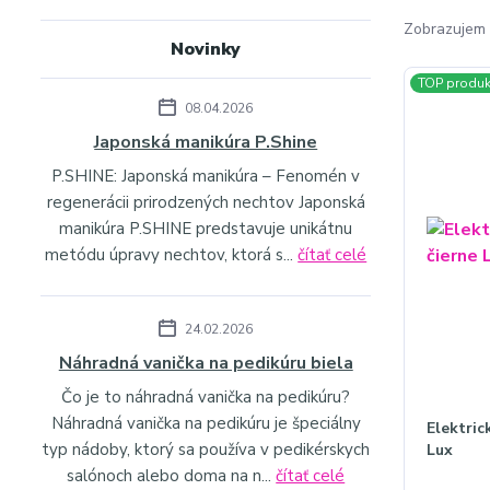
Zobrazujem 
Novinky
TOP produk
08.04.2026
Japonská manikúra P.Shine
P.SHINE: Japonská manikúra – Fenomén v
regenerácii prirodzených nechtov Japonská
manikúra P.SHINE predstavuje unikátnu
metódu úpravy nechtov, ktorá s...
čítať celé
24.02.2026
Náhradná vanička na pedikúru biela
Čo je to náhradná vanička na pedikúru?
Náhradná vanička na pedikúru je špeciálny
Elektric
typ nádoby, ktorý sa používa v pedikérskych
Lux
salónoch alebo doma na n...
čítať celé