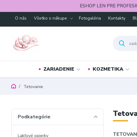
ESHOP LEN PRE PROFESI
O nás
Všetko o nákupe
Fotogaléria
Kontakty
B
ZARIADENIE
KOZMETIKA
Tetovanie
Tetova
Podkategórie
TETOVAN
Lakťové opierky