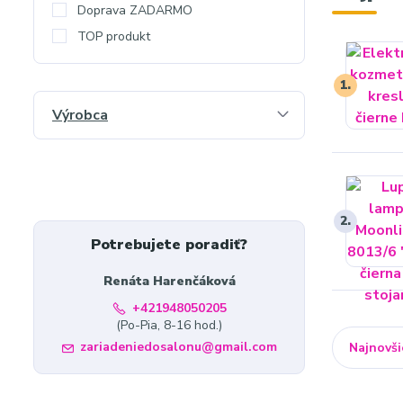
Doprava ZADARMO
TOP produkt
1.
Výrobca
2.
Potrebujete poradiť?
Renáta Harenčáková
+421948050205
(Po-Pia, 8-16 hod.)
zariadeniedosalonu@gmail.com
Najnovši