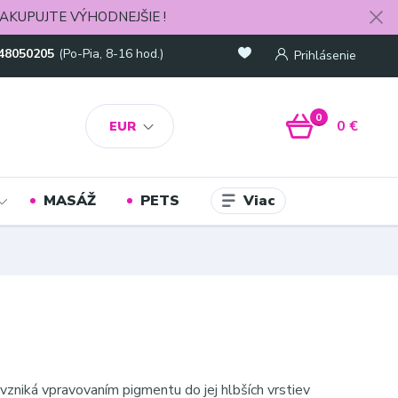
AKUPUJTE VÝHODNEJŠIE !
48050205
(Po-Pia, 8-16 hod.)
Prihlásenie
0
0 €
EUR
Viac
MASÁŽ
PETS
vzniká vpravovaním pigmentu do jej hlbších vrstiev