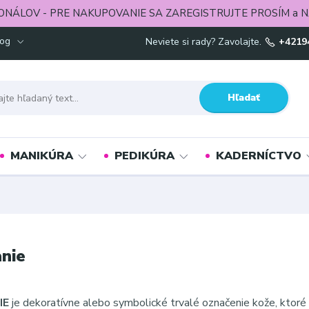
ONÁLOV - PRE NAKUPOVANIE SA ZAREGISTRUJTE PROSÍM a N
log
Neviete si rady? Zavolajte.
+4219
Hľadať
MANIKÚRA
PEDIKÚRA
KADERNÍCTVO
nie
IE
je dekoratívne alebo symbolické trvalé označenie kože, ktoré 