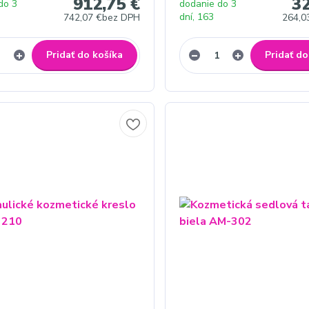
912,75 €
32
do 3
dodanie do 3
dní, 163
742,07 €
bez DPH
264,0
Pridať do košíka
Pridať do