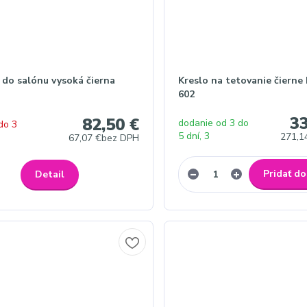
 do salónu vysoká čierna
Kreslo na tetovanie čierne 
602
33
82,50 €
dodanie od 3 do
do 3
5 dní, 3
271,1
67,07 €
bez DPH
Pridať do
Detail