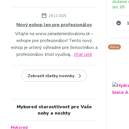
dodanie 
dní, 69
29.12.2025
Nový eshop len pre profesionálov
Vitajte na www.zariadeniedosalonu.sk –
eshope pre profesionálov! Tento nový
Akcia
eshop je určený výhradne pre živnostníkov a
profesionálov, ktorí využívaj...
čítať celé
Zobraziť všetky novinky
Mykored starostlivosť pre Vaše
nohy a nechty
Mykored