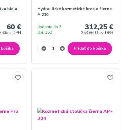
tka biela
Hydraulické kozmetické kreslo čierne
A 210
60 €
312,25 €
dodanie do 3
dní, 150
8 €
bez DPH
253,86 €
bez DPH
 košíka
Pridať do košíka