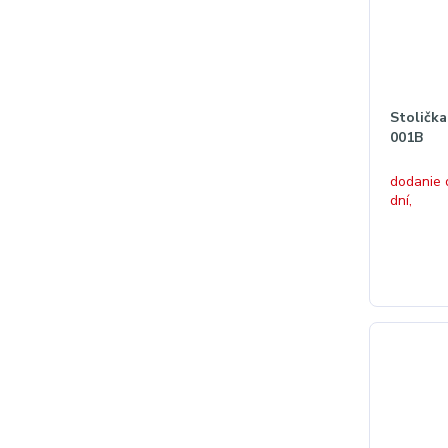
Stolička
001B
dodanie 
dní,