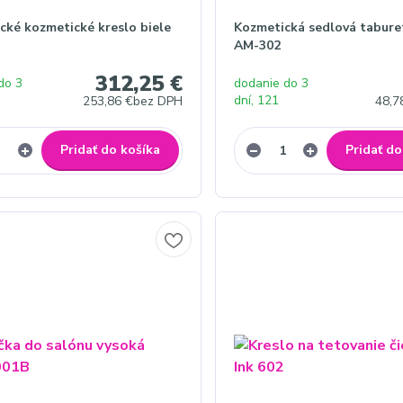
cké kozmetické kreslo biele
Kozmetická sedlová tabure
AM-302
312,25 €
do 3
dodanie do 3
dní, 121
253,86 €
bez DPH
48,7
Pridať do košíka
Pridať do