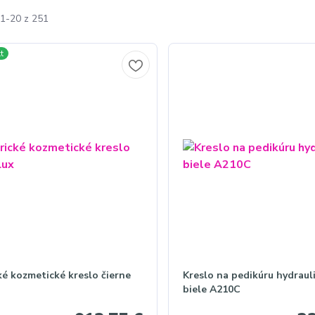
1-20 z 251
t
ké kozmetické kreslo čierne
Kreslo na pedikúru hydraul
biele A210C