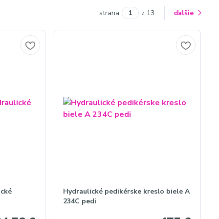
strana
z 13
ďalšie
ické
Hydraulické pedikérske kreslo biele A
234C pedi