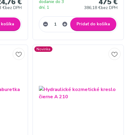
4,76 €
475 €
dodanie do 3
dní, 1
3 €
bez DPH
386,18 €
bez DPH
 košíka
Pridať do košíka
Novinka