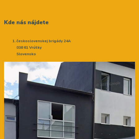
Kde nás nájdete
československej brigády 24A
038 61 Vrútky
Slovensko