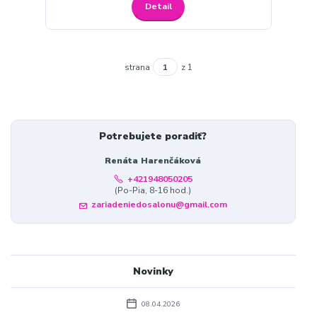
Detail
strana
z 1
Potrebujete poradiť?
Renáta Harenčáková
+421948050205
(Po-Pia, 8-16 hod.)
zariadeniedosalonu@gmail.com
Novinky
08.04.2026