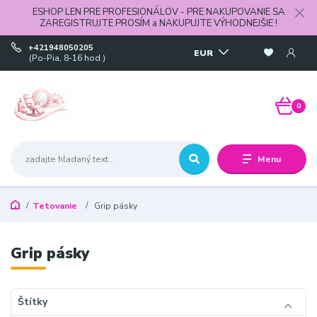
ESHOP LEN PRE PROFESIONÁLOV - PRE NAKUPOVANIE SA
ZAREGISTRUJTE PROSÍM a NAKUPUJTE VÝHODNEJŠIE !
+421948050205
EUR
(Po-Pia, 8-16 hod.)
0
Menu
Tetovanie
Grip pásky
Grip pásky
Štítky