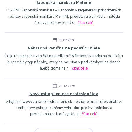
Japonská manikúra P.Shine
P.SHINE: Japonská manikúra – Fenomén v regenerácii prirodzených
nechtov Japonská manikúra P.SHINE predstavuje unikátnu metódu
úpravy nechtov, ktorá s...
čítať celé
24.02.2026
Náhradná vanička na pedikúru biela
Čo je to náhradná vanička na pedikúru? Náhradná vanička na pedikúru
je špeciálny typ nádoby, ktorý sa používa v pedikérskych salónoch
alebo doma na n...
čítať celé
29.12.2025
Nový eshop len pre profesionálov
Vitajte na www.zariadeniedosalonu.sk – eshope pre profesionálov!
Tento nový eshop je určený výhradne pre živnostníkov a
profesionálov, ktorí využívaj...
čítať celé