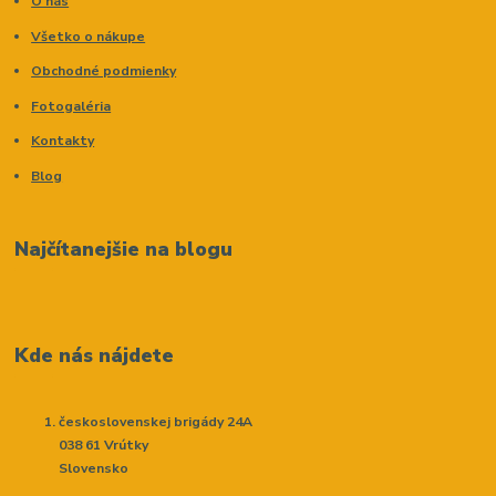
O nás
Všetko o nákupe
Obchodné podmienky
Fotogaléria
Kontakty
Blog
Najčítanejšie na blogu
Kde nás nájdete
československej brigády 24A
038 61 Vrútky
Slovensko