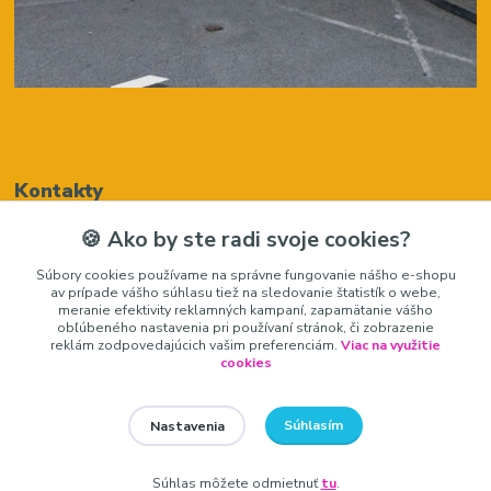
Kontakty
🍪 Ako by ste radi svoje cookies?
Renáta Harenčáková
Súbory cookies používame na správne fungovanie nášho e-shopu
+421948050205
av prípade vášho súhlasu tiež na sledovanie štatistík o webe,
(Po-Pia, 8-16 hod.)
meranie efektivity reklamných kampaní, zapamätanie vášho
obľúbeného nastavenia pri používaní stránok, či zobrazenie
zariadeniedosalonu@gmail.com
reklám zodpovedajúcich vašim preferenciám.
Viac na využitie
cookies
Súhlasím
Nastavenia
zariadeniedosalonu.sk
Súhlas môžete odmietnuť
tu
.
Vytvorené na
Eshop-rychlo.sk