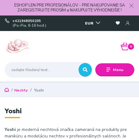
ESHOP LEN PRE PROFESIONÁLOV - PRE NAKUPOVANIE SA
ZAREGISTRUJTE PROSÍM a NAKUPUJTE VÝHODNEJŠIE !
+421948050205
EUR
(Po-Pia, 8-16 hod.)
0
Menu
Nechty
Yoshi
Yoshi
Yoshi
je moderná nechtová značka zameraná na produkty pre
manikúru a modeláciu nechtov v profesionálnych salónoch. Je