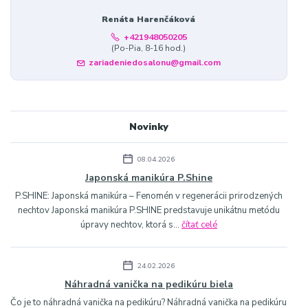
Renáta Harenčáková
+421948050205
(Po-Pia, 8-16 hod.)
zariadeniedosalonu@gmail.com
Novinky
08.04.2026
Japonská manikúra P.Shine
P.SHINE: Japonská manikúra – Fenomén v regenerácii prirodzených
nechtov Japonská manikúra P.SHINE predstavuje unikátnu metódu
úpravy nechtov, ktorá s...
čítať celé
24.02.2026
Náhradná vanička na pedikúru biela
Čo je to náhradná vanička na pedikúru? Náhradná vanička na pedikúru