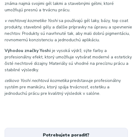
známa najmä svojimi gél lakmi a stavebnými gélmi, ktoré
umožňujú presnú a trvácnu prácu.
v nechtovej kozmetike Yoshi
sa používajú gél laky, bázy, top coat
produkty, stavebné gély a ďalšie prípravky na úpravu a spevnenie
nechtov. Produkty sú navrhnuté tak, aby mali dobrú pigmentáciu,
rovnomernú konzistenciu a jednoduchú aplikáciu.
Výhodou značky Yoshi
je vysoká výdrž, sýte farby a
profesionálny efekt, ktorý umožňuje vytvárať moderné a esteticky
čisté nechtové dizajny. Materiály sú vhodné na precíznu prácu a
stabilné výsledky.
celkovo Yoshi nechtová kozmetika
predstavuje profesionálny
systém pre manikúru, ktorý spája trvácnosť, estetiku a
jednoduchú prácu pre kvalitný výsledok v salóne.
Potrebujete poradiť?