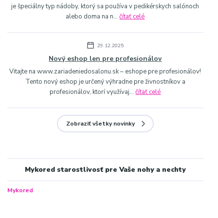
je špeciálny typ nádoby, ktorý sa používa v pedikérskych salónoch
alebo doma na n...
čítať celé
29.12.2025
Nový eshop len pre profesionálov
Vitajte na www.zariadeniedosalonu.sk – eshope pre profesionálov!
Tento nový eshop je určený výhradne pre živnostníkov a
profesionálov, ktorí využívaj...
čítať celé
Zobraziť všetky novinky
Mykored starostlivosť pre Vaše nohy a nechty
Mykored