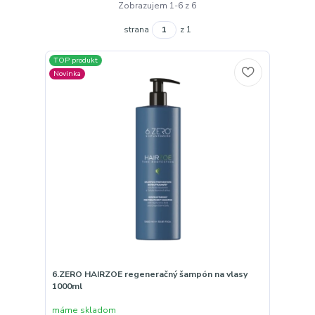
Zobrazujem 1-6 z 6
strana
z 1
TOP produkt
Novinka
6.ZERO HAIRZOE regeneračný šampón na vlasy
1000ml
máme skladom