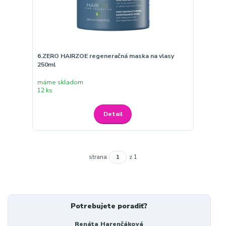
6.ZERO HAIRZOE regeneračná maska na vlasy
250ml
máme skladom
12 ks
Detail
strana
z 1
Potrebujete poradiť?
Renáta Harenčáková