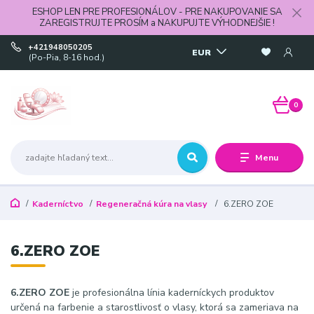
ESHOP LEN PRE PROFESIONÁLOV - PRE NAKUPOVANIE SA
ZAREGISTRUJTE PROSÍM a NAKUPUJTE VÝHODNEJŠIE !
+421948050205
EUR
(Po-Pia, 8-16 hod.)
0
Menu
Kaderníctvo
Regeneračná kúra na vlasy
6.ZERO ZOE
6.ZERO ZOE
6.ZERO ZOE
je profesionálna línia kaderníckych produktov
určená na farbenie a starostlivosť o vlasy, ktorá sa zameriava na