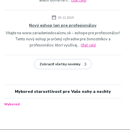
alebo doma na n...
čítať celé
29.12.2025
Nový eshop len pre profesionálov
Vitajte na www.zariadeniedosalonu.sk – eshope pre profesionálov!
Tento nový eshop je určený výhradne pre živnostníkov a
profesionálov, ktorí využívaj...
čítať celé
Zobraziť všetky novinky
Mykored starostlivosť pre Vaše nohy a nechty
Mykored