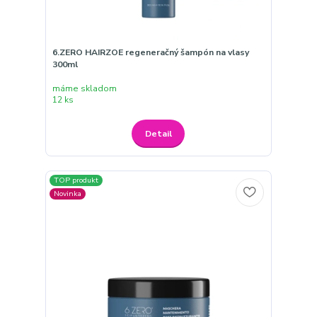
6.ZERO HAIRZOE regeneračný šampón na vlasy
300ml
máme skladom
12 ks
Detail
TOP produkt
Novinka