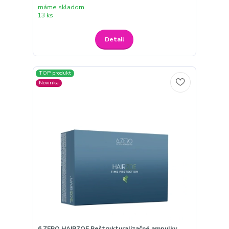
máme skladom
13 ks
Detail
TOP produkt
Novinka
6.ZERO HAIRZOE Reštrukturalizačné ampulky