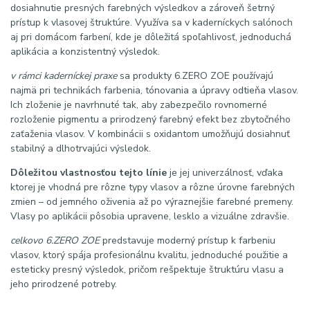
dosiahnutie presných farebných výsledkov a zároveň šetrný
prístup k vlasovej štruktúre. Využíva sa v kaderníckych salónoch
aj pri domácom farbení, kde je dôležitá spoľahlivosť, jednoduchá
aplikácia a konzistentný výsledok.
v rámci kaderníckej praxe
sa produkty 6.ZERO ZOE používajú
najmä pri technikách farbenia, tónovania a úpravy odtieňa vlasov.
Ich zloženie je navrhnuté tak, aby zabezpečilo rovnomerné
rozloženie pigmentu a prirodzený farebný efekt bez zbytočného
zaťaženia vlasov. V kombinácii s oxidantom umožňujú dosiahnuť
stabilný a dlhotrvajúci výsledok.
Dôležitou vlastnosťou tejto línie
je jej univerzálnosť, vďaka
ktorej je vhodná pre rôzne typy vlasov a rôzne úrovne farebných
zmien – od jemného oživenia až po výraznejšie farebné premeny.
Vlasy po aplikácii pôsobia upravene, lesklo a vizuálne zdravšie.
celkovo 6.ZERO ZOE
predstavuje moderný prístup k farbeniu
vlasov, ktorý spája profesionálnu kvalitu, jednoduché použitie a
esteticky presný výsledok, pričom rešpektuje štruktúru vlasu a
jeho prirodzené potreby.