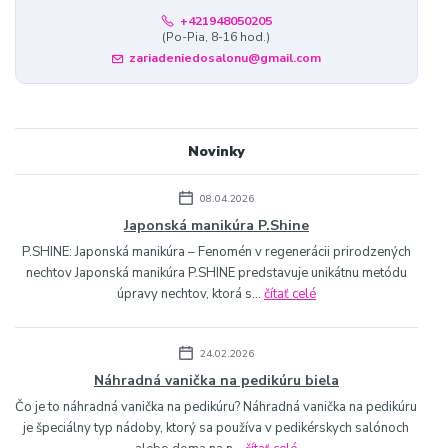
+421948050205
(Po-Pia, 8-16 hod.)
zariadeniedosalonu@gmail.com
Novinky
08.04.2026
Japonská manikúra P.Shine
P.SHINE: Japonská manikúra – Fenomén v regenerácii prirodzených
nechtov Japonská manikúra P.SHINE predstavuje unikátnu metódu
úpravy nechtov, ktorá s...
čítať celé
24.02.2026
Náhradná vanička na pedikúru biela
Čo je to náhradná vanička na pedikúru? Náhradná vanička na pedikúru
je špeciálny typ nádoby, ktorý sa používa v pedikérskych salónoch