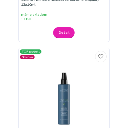
12x10ml
máme skladom
13 bal
Detail
TOP produkt
Novinka