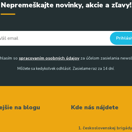
Nepremeškajte novinky, akcie a zľavy!
Prihlási
hlasím so
spracovaním osobných údajov
za účelom zasielania newsl
Môžete sa kedykoľvek odhlásiť. Zasielame raz za 14 dní.
ejšie na blogu
Kde nás nájdete
československej brigád