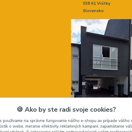
038 61 Vrútky
Slovensko
🍪 Ako by ste radi svoje cookies?
s používame na správne fungovanie nášho e-shopu av prípade vášho s
tistík o webe, meranie efektivity reklamných kampaní, zapamätanie v
žívaní stránok, či zobrazenie reklám zodpovedajúcich vašim preferenci