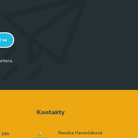
ť sa
ettera.
Kontakty
Renáta Harenčáková
y 24A