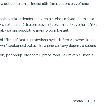
ne a pohodlné umiestnenie nôh, čím podporuje uvoľnené
 vybavenia kaderníckeho kresla alebo umývacieho miesta.
v chrbte a nohách a prispieva k lepšiemu celkovému zážitku
aby sa prispôsobili rôznym typom kresiel.
dôležitou súčasťou profesionálnych služieb v kozmetike a
yvniť spokojnosť zákazníka a jeho celkový dojem zo salónu.
ktorý podporuje ergonomiu práce, zvyšuje úroveň služieb a
strana
z 1