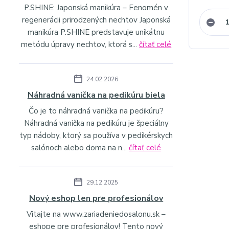
P.SHINE: Japonská manikúra – Fenomén v
regenerácii prirodzených nechtov Japonská
manikúra P.SHINE predstavuje unikátnu
metódu úpravy nechtov, ktorá s...
čítať celé
24.02.2026
Náhradná vanička na pedikúru biela
Čo je to náhradná vanička na pedikúru?
Náhradná vanička na pedikúru je špeciálny
typ nádoby, ktorý sa používa v pedikérskych
salónoch alebo doma na n...
čítať celé
29.12.2025
Nový eshop len pre profesionálov
Vitajte na www.zariadeniedosalonu.sk –
eshope pre profesionálov! Tento nový