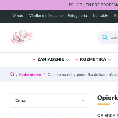
ESHOP LEN PRE PROFESI
O nás
Všetko o nákupe
Fotogaléria
Kontakty
B
ZARIADENIE
KOZMETIKA
Kaderníctvo
Opierka na nohy, podnožka do kaderníctv
Opierk
Cena:
OPIERKA