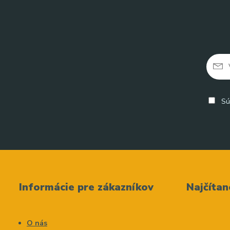
Sú
Informácie pre zákazníkov
Najčítan
O nás