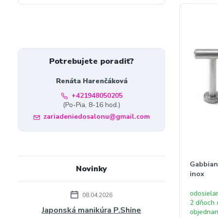
Potrebujete poradiť?
Renáta Harenčáková
+421948050205
(Po-Pia, 8-16 hod.)
zariadeniedosalonu@gmail.com
Gabbian
Novinky
inox
odosiela
08.04.2026
2 dňoch 
Japonská manikúra P.Shine
objedna