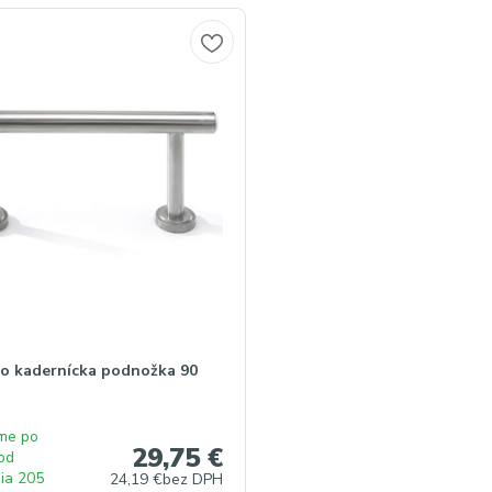
o kadernícka podnožka 90
me po
29,75 €
od
nia 205
24,19 €
bez DPH