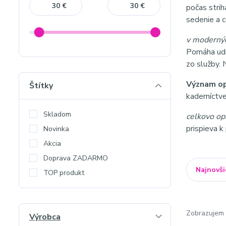
€
€
počas stri
sedenie a c
v modernýc
Pomáha udrž
zo služby. 
Význam op
Štítky
kaderníctve
Skladom
celkovo op
prispieva k
Novinka
Akcia
Doprava ZADARMO
Najnovši
TOP produkt
Zobrazujem 
Výrobca