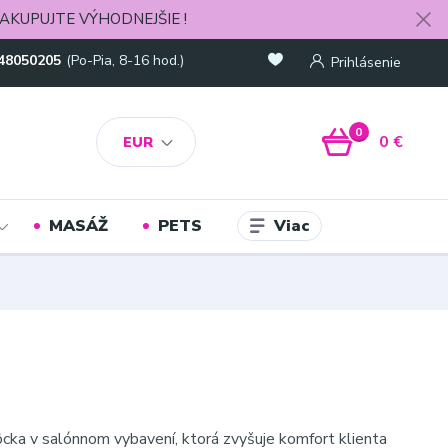
AKUPUJTE VÝHODNEJŠIE !
48050205
(Po-Pia, 8-16 hod.)
Prihlásenie
0
0 €
EUR
Viac
MASÁŽ
PETS
cka v salónnom vybavení, ktorá zvyšuje komfort klienta