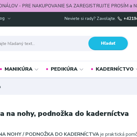
ONÁLOV - PRE NAKUPOVANIE SA ZAREGISTRUJTE PROSÍM a N
log
Neviete si rady? Zavolajte.
+4219
Hľadať
MANIKÚRA
PEDIKÚRA
KADERNÍCTVO
a
a na nohy, podnožka do kaderníctva
 NA NOHY / PODNOŽKA DO KADERNÍCTVA
je praktická pomô