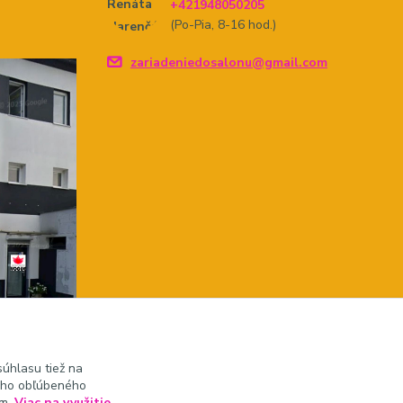
+421948050205
(Po-Pia, 8-16 hod.)
zariadeniedosalonu@gmail.com
úhlasu tiež na
ášho obľúbeného
ám.
Viac na využitie