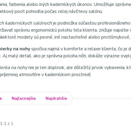
hania, farbenia alebo iných kaderníckych úkonov. Umožňuje správ
elkový pocit pohodlia počas celej návštevy salónu.
h kaderníckych salónoch
je podnožka súčasťou profesionálneho
iavať správnu ergonomickú polohu tela klienta, znižuje napätie 
Niektoré modely sú pevné, iné nastaviteľné alebo protišmykové, 
ierky na nohy
spočíva najmä v komforte a relaxe klienta, čo je 
. Aj malý detail, ako je správna poloha nôh, dokáže výrazne ovpl
ierka na nohy
nie je len doplnok, ale dôležitý prvok vybavenia, 
 príjemnej atmosfére v kaderníckom prostredí.
e
Najlacnejšie
Najdrahšie
1-1 z 1