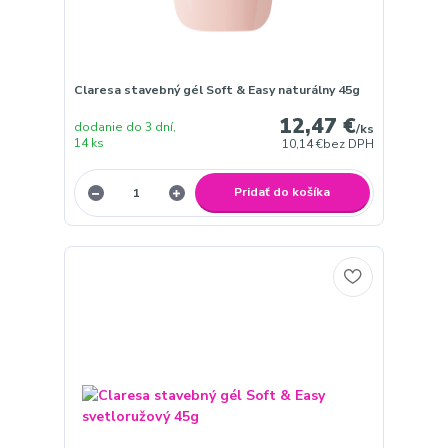
Claresa stavebný gél Soft & Easy naturálny 45g
12,47 €
dodanie do 3 dní,
/
ks
14 ks
10,14 €
bez DPH
Pridať do košíka