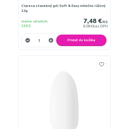
Claresa stavebný gél Soft & Easy mliečno rúžový
12g
7,48 €
máme skladom
/
KS
19 KS
6,08 €
bez DPH
Pridať do košíka