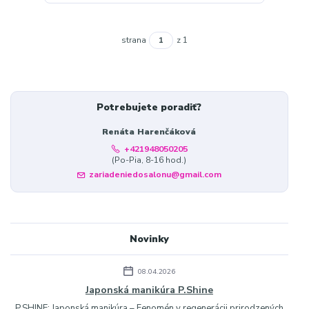
strana
z 1
Potrebujete poradiť?
Renáta Harenčáková
+421948050205
(Po-Pia, 8-16 hod.)
zariadeniedosalonu@gmail.com
Novinky
08.04.2026
Japonská manikúra P.Shine
P.SHINE: Japonská manikúra – Fenomén v regenerácii prirodzených