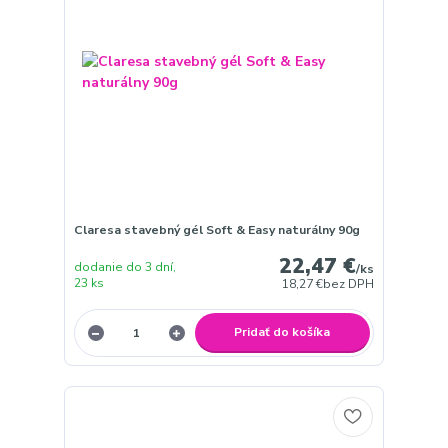
Claresa stavebný gél Soft & Easy naturálny 90g
22,47 €
dodanie do 3 dní,
/
ks
23 ks
18,27 €
bez DPH
Pridať do košíka