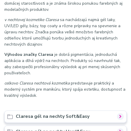
domácej starostlivosti a je známa širokou ponukou farebných aj
modelačných produktov.
v nechtovej kozmetike Claresa
sa nachádzajú najmä gél laky,
UV/LED gély, bázy, top coaty a rôzne prípravky na spevnenie a
úpravu nechtov. Značka ponúka veľké množstvo farebných
odtieňov, ktoré umožňujú tvorbu jednoduchých aj kreatívnych
nechtových dizajnov.
Výhodou značky Claresa
je dobrá pigmentácia, jednoduchá
aplikácia a dlhá výdrž na nechtoch. Produkty sú navrhnuté tak,
aby zabezpečili profesionálny výsledok aj pri menej skúsených
používateľoch.
celkovo Claresa nechtová kozmetika
predstavuje praktický a
moderný systém pre manikúru, ktorý spája estetiku, dostupnosť a
kvalitný výsledok.
Claresa gél na nechty Soft&Easy