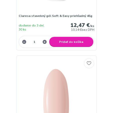
Claresa stavebný gél Soft & Easy priehľadný 45g
12,47 €
dodanie do 3 dní,
/
ks
30 ks
10,14 €
bez DPH
Pridať do košíka