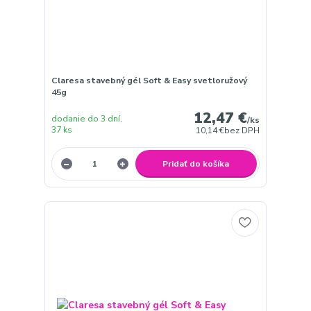
Claresa stavebný gél Soft & Easy svetloružový
45g
12,47 €
dodanie do 3 dní,
/
ks
37 ks
10,14 €
bez DPH
Pridať do košíka