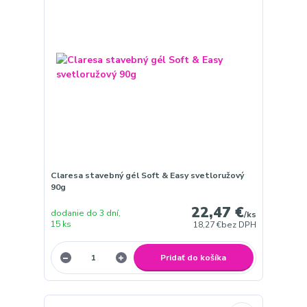
Claresa stavebný gél Soft & Easy svetloružový
90g
22,47 €
dodanie do 3 dní,
/
ks
15 ks
18,27 €
bez DPH
Pridať do košíka