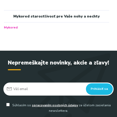
Mykored starostlivosť pre Vaše nohy a nechty
Mykored
Nepremeškajte novinky, akcie a zľavy!
Prihlásiť sa
Súhlasím so
spracovaním osobných údajov
za účelom zasielania
newslettera.