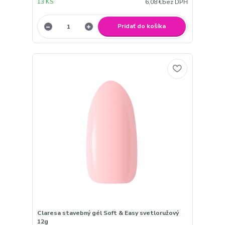
13 KS
6,08 €
bez DPH
Pridať do košíka
Claresa stavebný gél Soft & Easy svetloružový
12g