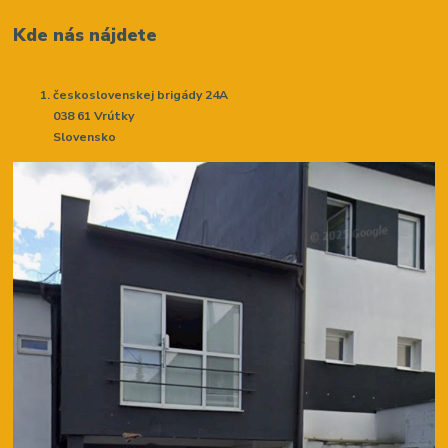
Kde nás nájdete
československej brigády 24A
038 61 Vrútky
Slovensko