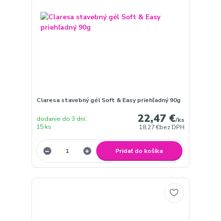
Claresa stavebný gél Soft & Easy priehľadný 90g
22,47 €
dodanie do 3 dní,
/
ks
15 ks
18,27 €
bez DPH
Pridať do košíka