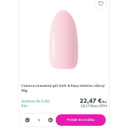
Claresa stavebný gél Soft & Easy mliečno rúžový
90g
22,47 €
dodanie do 3 dní,
/
ks
4 ks
18,27 €
bez DPH
Pridať do košíka