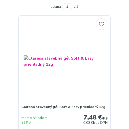
strana
z 1
Claresa stavebný gél Soft & Easy priehľadný 12g
7,48 €
máme skladom
/
KS
21 KS
6,08 €
bez DPH