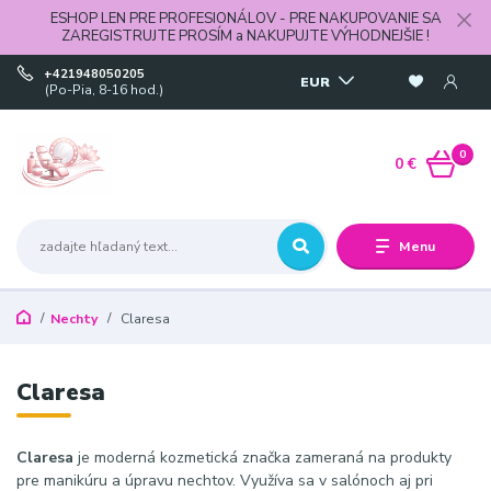
ESHOP LEN PRE PROFESIONÁLOV - PRE NAKUPOVANIE SA
ZAREGISTRUJTE PROSÍM a NAKUPUJTE VÝHODNEJŠIE !
+421948050205
EUR
(Po-Pia, 8-16 hod.)
0
0 €
Menu
Nechty
Claresa
Claresa
Claresa
je moderná kozmetická značka zameraná na produkty
pre manikúru a úpravu nechtov. Využíva sa v salónoch aj pri