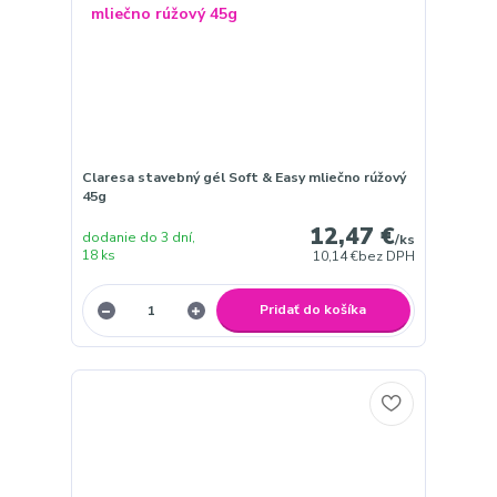
Claresa stavebný gél Soft & Easy mliečno rúžový
45g
12,47 €
dodanie do 3 dní,
/
ks
18 ks
10,14 €
bez DPH
Pridať do košíka