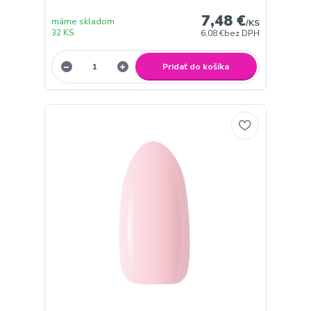
7,48 €
máme skladom
/
KS
32 KS
6,08 €
bez DPH
Pridať do košíka