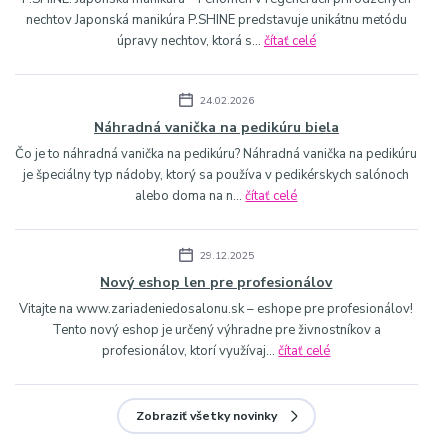
nechtov Japonská manikúra P.SHINE predstavuje unikátnu metódu
úpravy nechtov, ktorá s...
čítať celé
24.02.2026
Náhradná vanička na pedikúru biela
Čo je to náhradná vanička na pedikúru? Náhradná vanička na pedikúru
je špeciálny typ nádoby, ktorý sa používa v pedikérskych salónoch
alebo doma na n...
čítať celé
29.12.2025
Nový eshop len pre profesionálov
Vitajte na www.zariadeniedosalonu.sk – eshope pre profesionálov!
Tento nový eshop je určený výhradne pre živnostníkov a
profesionálov, ktorí využívaj...
čítať celé
Zobraziť všetky novinky