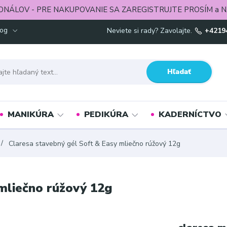
ONÁLOV - PRE NAKUPOVANIE SA ZAREGISTRUJTE PROSÍM a N
log
Neviete si rady? Zavolajte.
+4219
Hľadať
MANIKÚRA
PEDIKÚRA
KADERNÍCTVO
Claresa stavebný gél Soft & Easy mliečno rúžový 12g
mliečno rúžový 12g