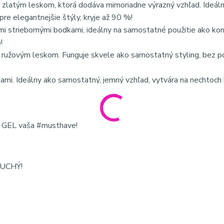
zlatým leskom, ktorá dodáva mimoriadne výrazný vzhľad. Ideáln
re elegantnejšie štýly, kryje až 90 %!
mi striebornými bodkami, ideálny na samostatné použitie ako k
!
užovým leskom. Funguje skvele ako samostatný styling, bez p
. Ideálny ako samostatný, jemný vzhľad, vytvára na nechtoch 
 GEL vaša #musthave!
ODUCHÝ!