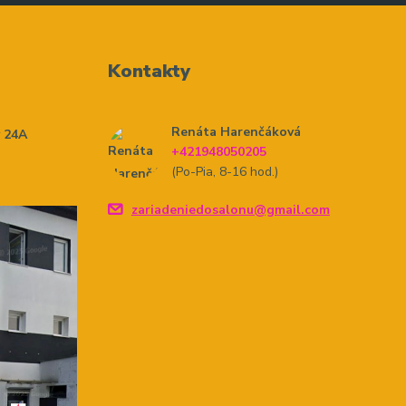
Kontakty
Renáta Harenčáková
y 24A
+421948050205
(Po-Pia, 8-16 hod.)
zariadeniedosalonu@gmail.com