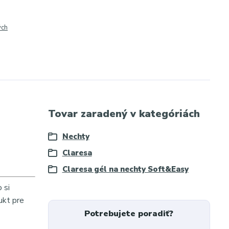
ých
Tovar zaradený v kategóriách
Nechty
Claresa
Claresa gél na nechty Soft&Easy
 si
ukt pre
Potrebujete poradiť?