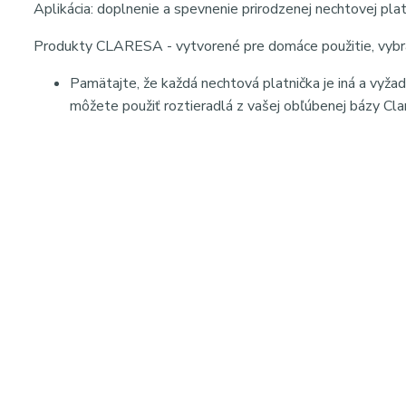
Aplikácia: doplnenie a spevnenie prirodzenej nechtovej pla
Produkty CLARESA - vytvorené pre domáce použitie, vybra
Pamätajte, že každá nechtová platnička je iná a vyžad
môžete použiť roztieradlá z vašej obľúbenej bázy Clar
Popis: Claresa Soft & Easy stavebný gél má jemnú, samovyr
kožičke, je ideálny na predlžovanie aj spevnenie prírodných 
neláme sa, vhodný pre UV aj LED lampy, zabezpečuje dlho
SEO kľúčové slová: Claresa stavebný gél Soft & Easy, buil
LED builder gel, modeláž nechtov gélom, profesionálna man
gél na nechty Claresa, dlhotrvajúca manikúra
Meta popis: Claresa Soft & Easy stavebný gél je samonive
nechtov s dlhotrvajúcim efektom.
Hashtagy: #claresa #buildergel #softandeasy #gelnails #