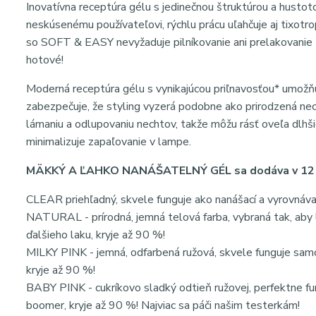
Inovatívna receptúra ​​gélu s jedinečnou štruktúrou a hus
neskúsenému používateľovi, rýchlu prácu uľahčuje aj tixotro
so SOFT & EASY nevyžaduje pilníkovanie ani prelakovanie - 
hotové!
Moderná receptúra ​​gélu s vynikajúcou priľnavosťou* umožňuj
zabezpečuje, že styling vyzerá podobne ako prirodzená nech
lámaniu a odlupovaniu nechtov, takže môžu rásť oveľa dlhši
minimalizuje zapaľovanie v lampe.
MÄKKÝ A ĽAHKO NANÁŠATELNÝ GÉL sa dodáva v 12 po
CLEAR priehľadný, skvele funguje ako nanášací a vyrovnáva
NATURAL - prírodná, jemná telová farba, vybraná tak, aby l
ďalšieho laku, kryje až 90 %!
MILKY PINK - jemná, odfarbená ružová, skvele funguje sam
kryje až 90 %!
BABY PINK - cukríkovo sladký odtieň ružovej, perfektne f
boomer, kryje až 90 %! Najviac sa páči našim testerkám!