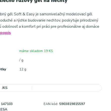
liečno rúžový gél na nechty
bný gél Soft & Easy je samonivelačný modelovací gél
noduché a rýchle budovanie nechtov, poskytuje prirodzený
ú odolnosť a komfort pri práci pre profesionálne aj domáce
 popis
máme skladom 19 KS
/ g
otky
12 g
/
KS
147103
EAN kód:
5903819815597
RESA