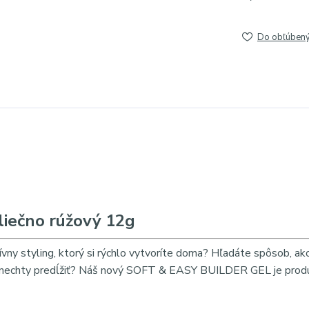
Do obľúben
liečno rúžový 12g
ívny styling, ktorý si rýchlo vytvoríte doma? Hľadáte spôsob, ako
si nechty predĺžiť? Náš nový SOFT & EASY BUILDER GEL je prod