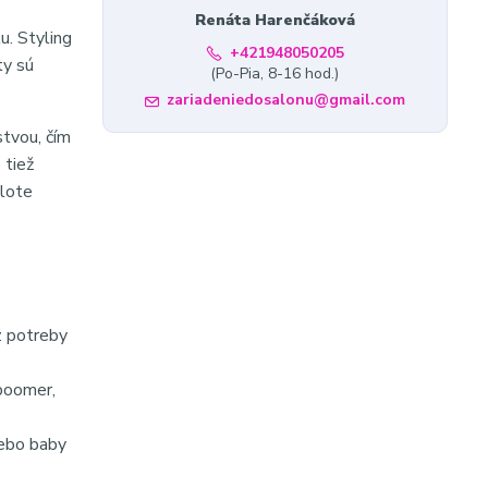
Renáta Harenčáková
u. Styling
+421948050205
ty sú
(Po-Pia, 8-16 hod.)
zariadeniedosalonu@gmail.com
stvou, čím
 tiež
plote
z potreby
 boomer,
lebo baby