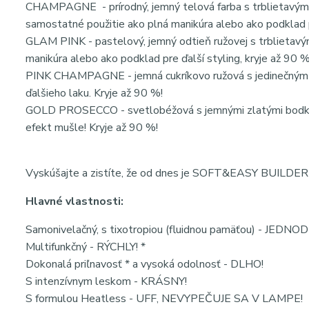
CHAMPAGNE - prírodný, jemný telová farba s trblietavým 
samostatné použitie ako plná manikúra alebo ako podklad p
GLAM PINK - pastelový, jemný odtieň ružovej s trblietavý
manikúra alebo ako podklad pre ďalší styling, kryje až 90 %
PINK CHAMPAGNE - jemná cukríkovo ružová s jedinečným r
ďalšieho laku. Kryje až 90 %!
GOLD PROSECCO - svetlobéžová s jemnými zlatými bodkami
efekt mušle! Kryje až 90 %!
Vyskúšajte a zistíte, že od dnes je SOFT&EASY BUILDER
Hlavné vlastnosti:
Samonivelačný, s tixotropiou (fluidnou pamäťou) - JEDN
Multifunkčný - RÝCHLY! *
Dokonalá priľnavosť * a vysoká odolnosť - DLHO!
S intenzívnym leskom - KRÁSNY!
S formulou Heatless - UFF, NEVYPEČUJE SA V LAMPE!