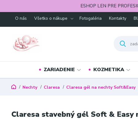
ESHOP LEN PRE PROFESI
O nás
Všetko o nákupe
Fotogaléria
Kontakty
B
ZARIADENIE
KOZMETIKA
Nechty
Claresa
Claresa gél na nechty Soft&Easy
Claresa stavebný gél Soft & Easy 