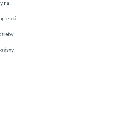
y na
ompletná
otreby
krásny