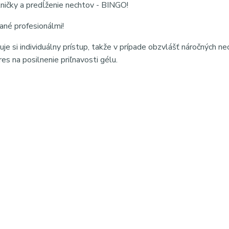
tničky a predĺženie nechtov - BINGO!
né profesionálmi!
uje si individuálny prístup, takže v prípade obzvlášť náročných n
es na posilnenie priľnavosti gélu.
ovnávaciu konzistenciu, ktorá uľahčuje modeláciu bez zatekania
nechtov, vytvára pevný, flexibilný a odolný povrch, ktorý nepraská
trvajúcu manikúru s profesionálnym výsledkom.
der gel Claresa, samonivelačný gél na nechty, stavebný gél na n
ikúra, spevnenie nechtov, predlžovanie nechtov gélom, Soft & E
lačný builder gél pre jednoduchú modeláž, spevnenie a predlžov
nechty #modelaznechtov #manikura #gelovenechty #nailtech #na