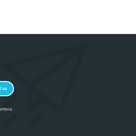
ť sa
ettera.