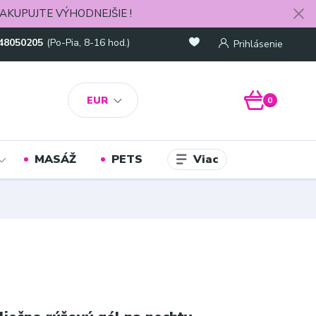
AKUPUJTE VÝHODNEJŠIE !
48050205
(Po-Pia, 8-16 hod.)
Prihlásenie
EUR
0
Viac
MASÁŽ
PETS