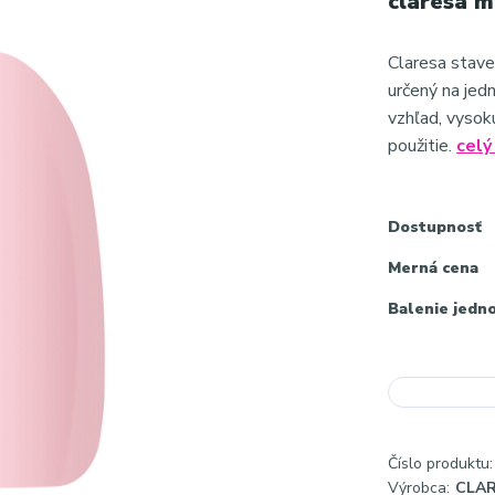
claresa m
Claresa stave
určený na jed
vzhľad, vysok
použitie.
celý
Dostupnosť
Merná cena
Balenie jedn
Číslo produktu:
Výrobca:
CLA