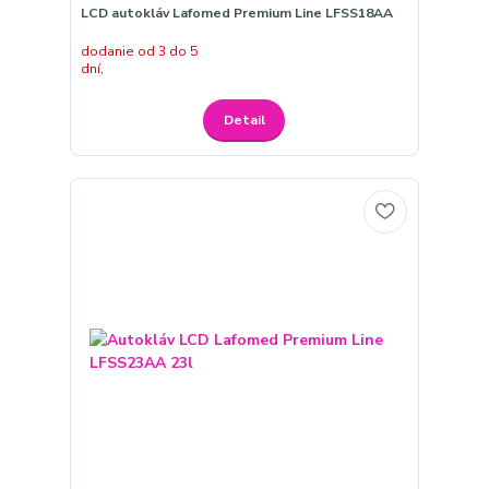
LCD autokláv Lafomed Premium Line LFSS18AA
dodanie od 3 do 5
dní,
Detail