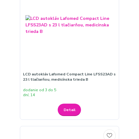
LCD autokláv Lafomed Compact Line LFSS23AD s
23 l tlačiarňou, medicínska trieda B
dodanie od 3 do 5
dní, 14
Detail