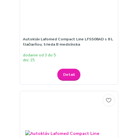
Autokláv Lafomed Compact Line LFSS08AD s 8 L
tlačiarňou, trieda B medicínska
dodanie od 3 do 5
dní, 15
Detail