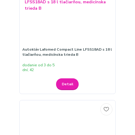
Autokláv Lafomed Compact Line LFSS18AD s 18 l
tlačiarňou, medicínska trieda B
dodanie od 3 do 5
dní, 42
Detail