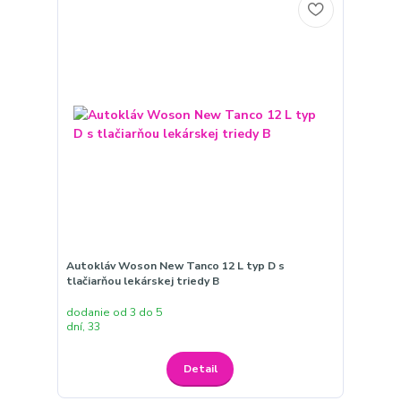
Autokláv Woson New Tanco 12 L typ D s
tlačiarňou lekárskej triedy B
dodanie od 3 do 5
dní, 33
Detail