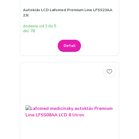
Autokláv LCD Lafomed Premium Line LFSS23AA
23l
dodanie od 3 do 5
dní, 78
Detail