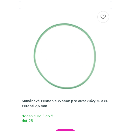
Silikónové tesnenie Woson pre autoklávy 7L a 8L
zelené 7,5 mm
dodanie od 3 do 5
dní, 28