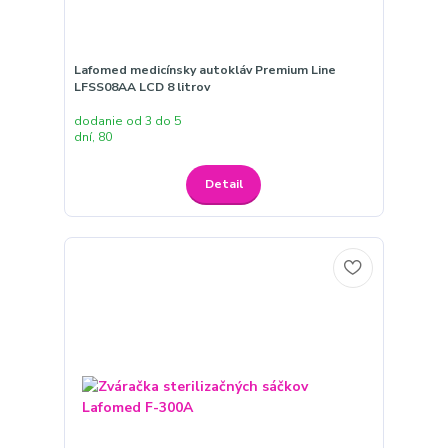
Lafomed medicínsky autokláv Premium Line
LFSS08AA LCD 8 litrov
dodanie od 3 do 5
dní, 80
Detail