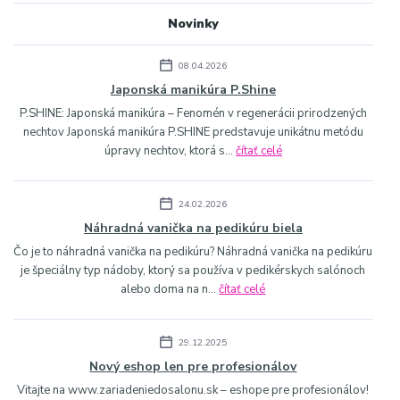
Novinky
08.04.2026
Japonská manikúra P.Shine
P.SHINE: Japonská manikúra – Fenomén v regenerácii prirodzených
nechtov Japonská manikúra P.SHINE predstavuje unikátnu metódu
úpravy nechtov, ktorá s...
čítať celé
24.02.2026
Náhradná vanička na pedikúru biela
Čo je to náhradná vanička na pedikúru? Náhradná vanička na pedikúru
je špeciálny typ nádoby, ktorý sa používa v pedikérskych salónoch
alebo doma na n...
čítať celé
29.12.2025
Nový eshop len pre profesionálov
Vitajte na www.zariadeniedosalonu.sk – eshope pre profesionálov!