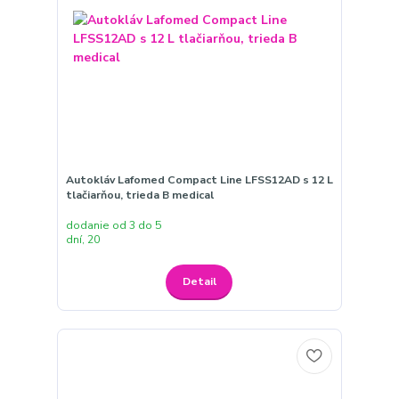
Autokláv Lafomed Compact Line LFSS12AD s 12 L
tlačiarňou, trieda B medical
dodanie od 3 do 5
dní, 20
Detail