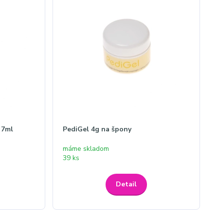
 7ml
PediGel 4g na špony
máme skladom
39 ks
Detail