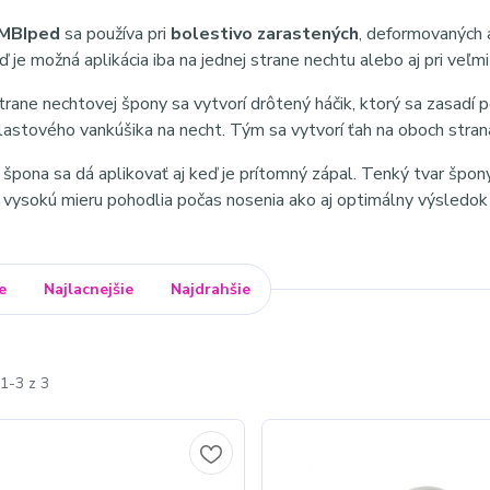
MBIped
sa používa pri
bolestivo zarastených
, deformovaných
ď je možná aplikácia iba na jednej strane nechtu alebo aj pri veľ
trane nechtovej špony sa vytvorí drôtený háčik, ktorý sa zasadí 
stového vankúšika na necht. Tým sa vytvorí ťah na oboch stranác
pona sa dá aplikovať aj keď je prítomný zápal. Tenký tvar šp
ysokú mieru pohodlia počas nosenia ako aj optimálny výsledok
e
Najlacnejšie
Najdrahšie
1-3 z 3