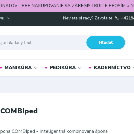
ONÁLOV - PRE NAKUPOVANIE SA ZAREGISTRUJTE PROSÍM a N
log
Neviete si rady? Zavolajte.
+4219
Hľadať
MANIKÚRA
PEDIKÚRA
KADERNÍCTVO
 COMBIped
pona COMBIped - inteligentná kombinovaná špona