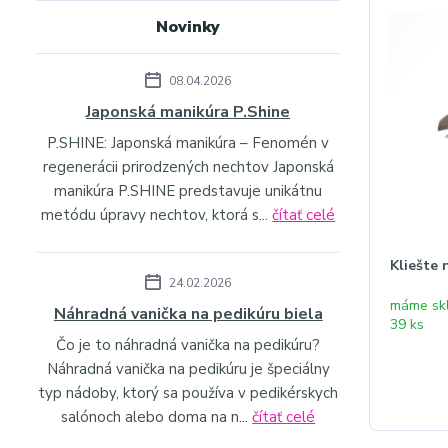
Novinky
08.04.2026
Japonská manikúra P.Shine
P.SHINE: Japonská manikúra – Fenomén v
regenerácii prirodzených nechtov Japonská
manikúra P.SHINE predstavuje unikátnu
metódu úpravy nechtov, ktorá s...
čítať celé
Kliešte 
24.02.2026
máme sk
Náhradná vanička na pedikúru biela
39 ks
Čo je to náhradná vanička na pedikúru?
Náhradná vanička na pedikúru je špeciálny
typ nádoby, ktorý sa používa v pedikérskych
salónoch alebo doma na n...
čítať celé