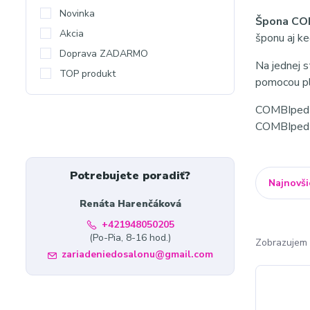
Novinka
Špona CO
Akcia
šponu aj ke
Doprava ZADARMO
Na jednej s
TOP produkt
pomocou pla
COMBIped š
COMBIped v
Potrebujete poradiť?
Najnovši
Renáta Harenčáková
+421948050205
(Po-Pia, 8-16 hod.)
Zobrazujem 
zariadeniedosalonu@gmail.com