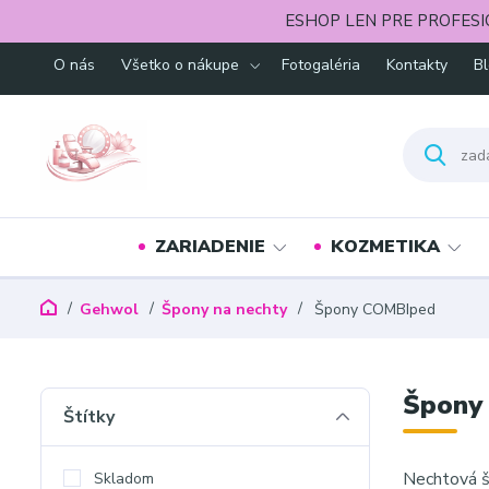
ESHOP LEN PRE PROFESI
O nás
Všetko o nákupe
Fotogaléria
Kontakty
B
ZARIADENIE
KOZMETIKA
Gehwol
Špony na nechty
Špony COMBIped
Špony
Štítky
Nechtová š
Skladom