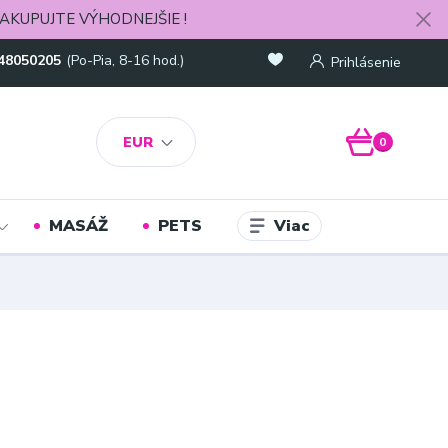
AKUPUJTE VÝHODNEJŠIE !
48050205
(Po-Pia, 8-16 hod.)
Prihlásenie
EUR
0
Viac
MASÁŽ
PETS