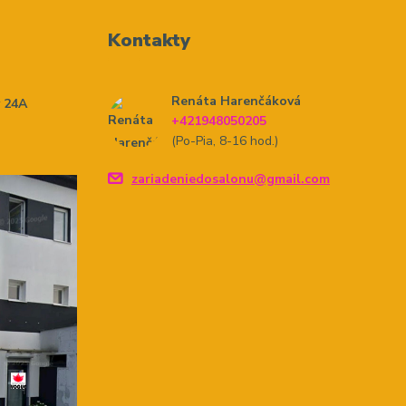
Kontakty
Renáta Harenčáková
y 24A
+421948050205
(Po-Pia, 8-16 hod.)
zariadeniedosalonu@gmail.com