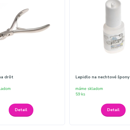
na drôt
Lepidlo na nechtové špony
ladom
máme skladom
59 ks
Detail
Detail