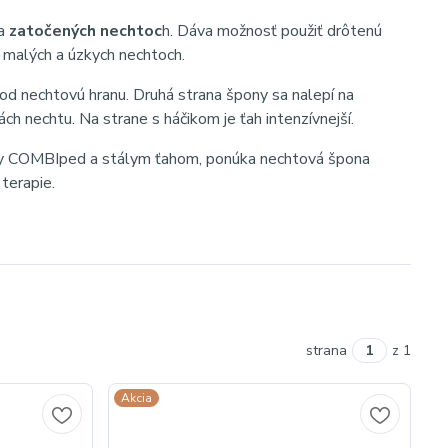
 a
zatočených nechtoc
h. Dáva možnosť použiť drôtenú
mi malých a úzkych nechtoch.
pod nechtovú hranu. Druhá strana špony sa nalepí na
h nechtu. Na strane s háčikom je ťah intenzívnejší.
ony COMBIped a stálym ťahom, ponúka nechtová špona
 terapie.
strana
z 1
Akcia