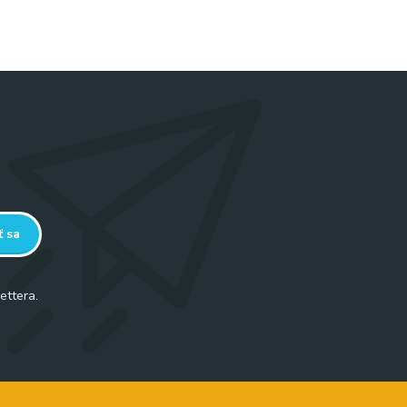
ť sa
ettera.