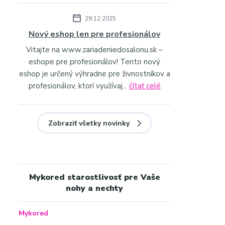
29.12.2025
Nový eshop len pre profesionálov
Vitajte na www.zariadeniedosalonu.sk –
eshope pre profesionálov! Tento nový
eshop je určený výhradne pre živnostníkov a
profesionálov, ktorí využívaj...
čítať celé
Zobraziť všetky novinky
Mykored starostlivosť pre Vaše
nohy a nechty
Mykored