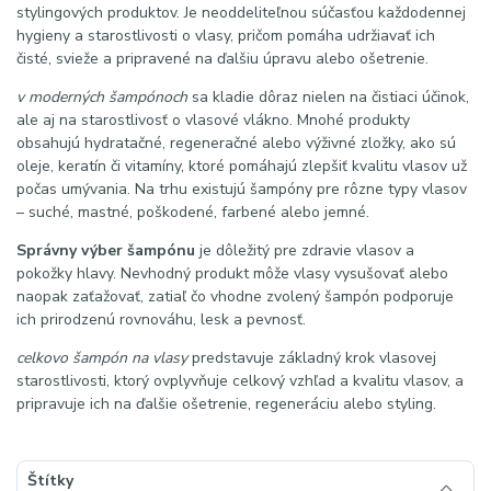
stylingových produktov. Je neoddeliteľnou súčasťou každodennej
hygieny a starostlivosti o vlasy, pričom pomáha udržiavať ich
čisté, svieže a pripravené na ďalšiu úpravu alebo ošetrenie.
v moderných šampónoch
sa kladie dôraz nielen na čistiaci účinok,
ale aj na starostlivosť o vlasové vlákno. Mnohé produkty
obsahujú hydratačné, regeneračné alebo výživné zložky, ako sú
oleje, keratín či vitamíny, ktoré pomáhajú zlepšiť kvalitu vlasov už
počas umývania. Na trhu existujú šampóny pre rôzne typy vlasov
– suché, mastné, poškodené, farbené alebo jemné.
Správny výber šampónu
je dôležitý pre zdravie vlasov a
pokožky hlavy. Nevhodný produkt môže vlasy vysušovať alebo
naopak zaťažovať, zatiaľ čo vhodne zvolený šampón podporuje
ich prirodzenú rovnováhu, lesk a pevnosť.
celkovo šampón na vlasy
predstavuje základný krok vlasovej
starostlivosti, ktorý ovplyvňuje celkový vzhľad a kvalitu vlasov, a
pripravuje ich na ďalšie ošetrenie, regeneráciu alebo styling.
Štítky