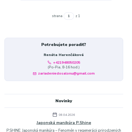
strana
z 1
Potrebujete poradiť?
Renáta Harenčáková
+421948050205
(Po-Pia, 8-16 hod.)
zariadeniedosalonu@gmail.com
Novinky
08.04.2026
Japonská manikúra P.Shine
P.SHINE: Japonská manikúra – Fenomén v regenerácii prirodzených