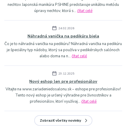
nechtov Japonská manikúra P.SHINE predstavuje unikátnu metódu
úpravy nechtov, ktorá s...
čítať celé
24.02.2026
Náhradná vanička na pedikúru biela
Čo je to náhradná vanička na pedikúru? Náhradná vanička na pedikúru
je špeciálny typ nádoby, ktorý sa používa v pedikérskych salónoch
alebo doma na n...
čítať celé
29.12.2025
Nový eshop len pre profesionálov
Vitajte na www.zariadeniedosalonu.sk – eshope pre profesionálov!
Tento nový eshop je určený výhradne pre živnostníkov a
profesionálov, ktorí využívaj...
čítať celé
Zobraziť všetky novinky