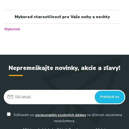
Mykored starostlivosť pre Vaše nohy a nechty
Mykored
Nepremeškajte novinky, akcie a zľavy!
Prihlásiť sa
Súhlasím so
spracovaním osobných údajov
za účelom zasielania
newslettera.