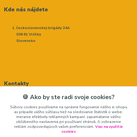
Kde nás nájdete
československej brigády 24A
038 61 Vrútky
Slovensko
Kontakty
🍪 Ako by ste radi svoje cookies?
Renáta Harenčáková
Súbory cookies používame na správne fungovanie nášho e-shopu
+421948050205
av prípade vášho súhlasu tiež na sledovanie štatistík o webe,
(Po-Pia, 8-16 hod.)
meranie efektivity reklamných kampaní, zapamätanie vášho
obľúbeného nastavenia pri používaní stránok, či zobrazenie
zariadeniedosalonu@gmail.com
reklám zodpovedajúcich vašim preferenciám.
Viac na využitie
cookies