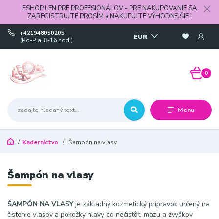
ESHOP LEN PRE PROFESIONÁLOV - PRE NAKUPOVANIE SA
ZAREGISTRUJTE PROSÍM a NAKUPUJTE VÝHODNEJŠIE !
+421948050205
EUR
(Po-Pia, 8-16 hod.)
0
Menu
Kaderníctvo
Šampón na vlasy
Šampón na vlasy
ŠAMPÓN NA VLASY
je základný kozmetický prípravok určený na
čistenie vlasov a pokožky hlavy od nečistôt, mazu a zvyškov