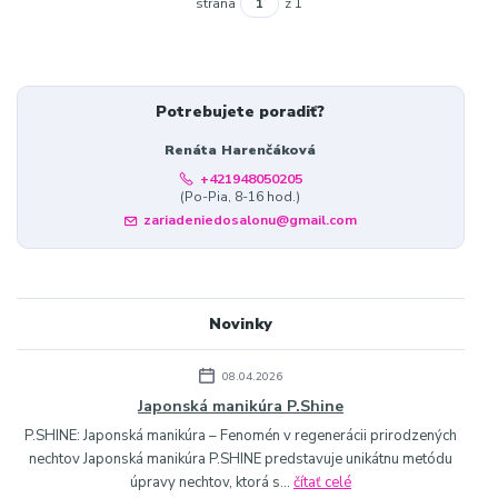
strana
z 1
Potrebujete poradiť?
Renáta Harenčáková
+421948050205
(Po-Pia, 8-16 hod.)
zariadeniedosalonu@gmail.com
Novinky
08.04.2026
Japonská manikúra P.Shine
P.SHINE: Japonská manikúra – Fenomén v regenerácii prirodzených
nechtov Japonská manikúra P.SHINE predstavuje unikátnu metódu
úpravy nechtov, ktorá s...
čítať celé