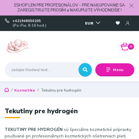
ESHOP LEN PRE PROFESIONÁLOV - PRE NAKUPOVANIE SA
ZAREGISTRUJTE PROSÍM a NAKUPUJTE VÝHODNEJŠIE !
+421948050205
EUR
(Po-Pia, 8-16 hod.)
0
Menu
Kozmetika
Tekutiny pre hydrogén
Tekutiny pre hydrogén
TEKUTINY PRE HYDROGÉN
sú špeciálne kozmetické prípravky
používané pri profesionálnych kozmetických ošetreniach pleti,