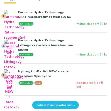
Farmona Hydra Technology
1.
Silne regeneračný roztok 500 ml
máme skladom 32 ks
TOP produkt
Farmona Hydra Technology
Liftingový roztok s bioretinolom
2.
500 ml
máme skladom 14 ks
TOP produkt
Hydrogén H2+ 6v1 NEW + sada
3.
roztokov Syis hydro
dodanie od 3 do 5
TOP produkt
Akcia
dní,
zobraziť viac produktov