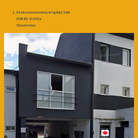
československej brigády 24A
038 61 Vrútky
Slovensko