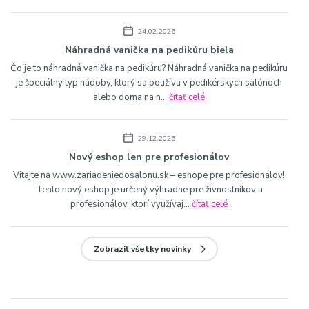
24.02.2026
Náhradná vanička na pedikúru biela
Čo je to náhradná vanička na pedikúru? Náhradná vanička na pedikúru
je špeciálny typ nádoby, ktorý sa používa v pedikérskych salónoch
alebo doma na n...
čítať celé
29.12.2025
Nový eshop len pre profesionálov
Vitajte na www.zariadeniedosalonu.sk – eshope pre profesionálov!
Tento nový eshop je určený výhradne pre živnostníkov a
profesionálov, ktorí využívaj...
čítať celé
Zobraziť všetky novinky