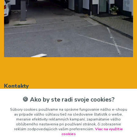
Kontakty
🍪 Ako by ste radi svoje cookies?
Renáta Harenčáková
Súbory cookies používame na správne fungovanie nášho e-shopu
+421948050205
av prípade vášho súhlasu tiež na sledovanie štatistík o webe,
(Po-Pia, 8-16 hod.)
meranie efektivity reklamných kampaní, zapamätanie vášho
obľúbeného nastavenia pri používaní stránok, či zobrazenie
zariadeniedosalonu@gmail.com
reklám zodpovedajúcich vašim preferenciám.
Viac na využitie
cookies