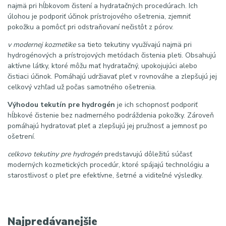
najmä pri hĺbkovom čistení a hydratačných procedúrach. Ich
úlohou je podporiť účinok prístrojového ošetrenia, zjemniť
pokožku a pomôcť pri odstraňovaní nečistôt z pórov.
v modernej kozmetike
sa tieto tekutiny využívajú najmä pri
hydrogénových a prístrojových metódach čistenia pleti. Obsahujú
aktívne látky, ktoré môžu mať hydratačný, upokojujúci alebo
čistiaci účinok. Pomáhajú udržiavať pleť v rovnováhe a zlepšujú jej
celkový vzhľad už počas samotného ošetrenia.
Výhodou tekutín pre hydrogén
je ich schopnosť podporiť
hĺbkové čistenie bez nadmerného podráždenia pokožky. Zároveň
pomáhajú hydratovať pleť a zlepšujú jej pružnosť a jemnosť po
ošetrení.
celkovo tekutiny pre hydrogén
predstavujú dôležitú súčasť
moderných kozmetických procedúr, ktoré spájajú technológiu a
starostlivosť o pleť pre efektívne, šetrné a viditeľné výsledky.
Najpredávanejšie