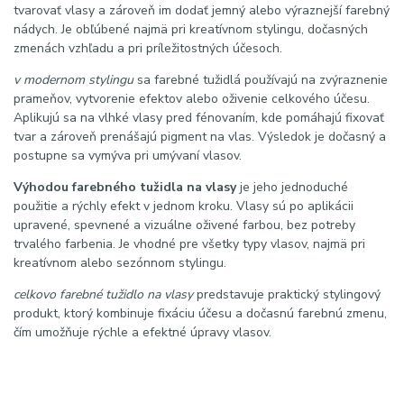
tvarovať vlasy a zároveň im dodať jemný alebo výraznejší farebný
nádych. Je obľúbené najmä pri kreatívnom stylingu, dočasných
zmenách vzhľadu a pri príležitostných účesoch.
v modernom stylingu
sa farebné tužidlá používajú na zvýraznenie
prameňov, vytvorenie efektov alebo oživenie celkového účesu.
Aplikujú sa na vlhké vlasy pred fénovaním, kde pomáhajú fixovať
tvar a zároveň prenášajú pigment na vlas. Výsledok je dočasný a
postupne sa vymýva pri umývaní vlasov.
Výhodou farebného tužidla na vlasy
je jeho jednoduché
použitie a rýchly efekt v jednom kroku. Vlasy sú po aplikácii
upravené, spevnené a vizuálne oživené farbou, bez potreby
trvalého farbenia. Je vhodné pre všetky typy vlasov, najmä pri
kreatívnom alebo sezónnom stylingu.
celkovo farebné tužidlo na vlasy
predstavuje praktický stylingový
produkt, ktorý kombinuje fixáciu účesu a dočasnú farebnú zmenu,
čím umožňuje rýchle a efektné úpravy vlasov.