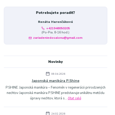
Potrebujete poradiť?
Renáta Harenčáková
+421948050205
(Po-Pia, 8-16 hod.)
zariadeniedosalonu@gmail.com
Novinky
08.04.2026
Japonská manikúra P.Shine
P.SHINE: Japonská manikúra – Fenomén v regenerácii prirodzených
nechtov Japonská manikúra P.SHINE predstavuje unikátnu metódu
úpravy nechtov, ktorá s...
čítať celé
24.02.2026