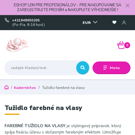
ESHOP LEN PRE PROFESIONÁLOV - PRE NAKUPOVANIE SA
ZAREGISTRUJTE PROSÍM a NAKUPUJTE VÝHODNEJŠIE !
+421948050205
EUR
(Po-Pia, 8-16 hod.)
0
Menu
Kaderníctvo
Tužidlo farebné na vlasy
Tužidlo farebné na vlasy
FAREBNÉ TUŽIDLO NA VLASY
je stylingový prípravok, ktorý
spája fixáciu účesu s dočasným farebným efektom. Umožňuje