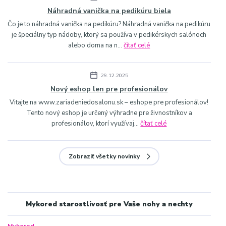
Náhradná vanička na pedikúru biela
Čo je to náhradná vanička na pedikúru? Náhradná vanička na pedikúru
je špeciálny typ nádoby, ktorý sa používa v pedikérskych salónoch
alebo doma na n...
čítať celé
29.12.2025
Nový eshop len pre profesionálov
Vitajte na www.zariadeniedosalonu.sk – eshope pre profesionálov!
Tento nový eshop je určený výhradne pre živnostníkov a
profesionálov, ktorí využívaj...
čítať celé
Zobraziť všetky novinky
Mykored starostlivosť pre Vaše nohy a nechty
Mykored