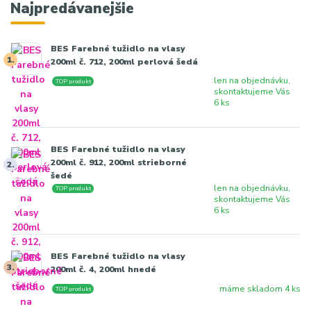
Najpredávanejšie
BES Farebné tužidlo na vlasy
1.
200ml č. 712, 200ml perlová šedá
len na objednávku,
TOP produkt
skontaktujeme Vás
6 ks
BES Farebné tužidlo na vlasy
200ml č. 912, 200ml strieborné
2.
šedé
len na objednávku,
TOP produkt
skontaktujeme Vás
6 ks
BES Farebné tužidlo na vlasy
3.
200ml č. 4, 200ml hnedé
máme skladom 4 ks
TOP produkt