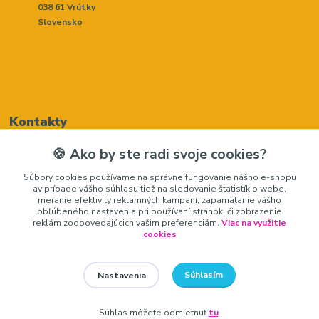
038 61 Vrútky
Slovensko
Kontakty
🍪 Ako by ste radi svoje cookies?
Renáta Harenčáková
Súbory cookies používame na správne fungovanie nášho e-shopu
+421948050205
av prípade vášho súhlasu tiež na sledovanie štatistík o webe,
(Po-Pia, 8-16 hod.)
meranie efektivity reklamných kampaní, zapamätanie vášho
obľúbeného nastavenia pri používaní stránok, či zobrazenie
zariadeniedosalonu@gmail.com
reklám zodpovedajúcich vašim preferenciám.
Viac na využitie
cookies
Súhlasím
Nastavenia
zariadeniedosalonu.sk
Súhlas môžete odmietnuť
tu
.
Vytvorené na
Eshop-rychlo.sk