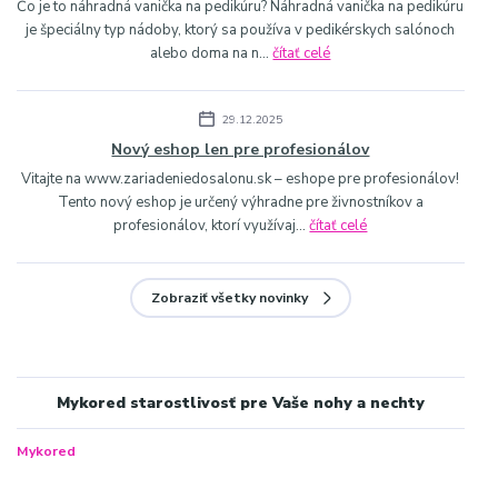
Čo je to náhradná vanička na pedikúru? Náhradná vanička na pedikúru
je špeciálny typ nádoby, ktorý sa používa v pedikérskych salónoch
alebo doma na n...
čítať celé
29.12.2025
Nový eshop len pre profesionálov
Vitajte na www.zariadeniedosalonu.sk – eshope pre profesionálov!
Tento nový eshop je určený výhradne pre živnostníkov a
profesionálov, ktorí využívaj...
čítať celé
Zobraziť všetky novinky
Mykored starostlivosť pre Vaše nohy a nechty
Mykored