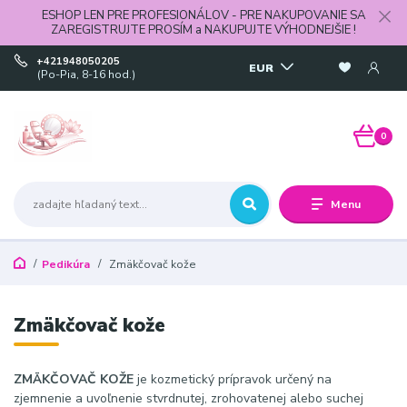
ESHOP LEN PRE PROFESIONÁLOV - PRE NAKUPOVANIE SA
ZAREGISTRUJTE PROSÍM a NAKUPUJTE VÝHODNEJŠIE !
+421948050205
EUR
(Po-Pia, 8-16 hod.)
0
Menu
Pedikúra
Zmäkčovač kože
Zmäkčovač kože
ZMÄKČOVAČ KOŽE
je kozmetický prípravok určený na
zjemnenie a uvoľnenie stvrdnutej, zrohovatenej alebo suchej