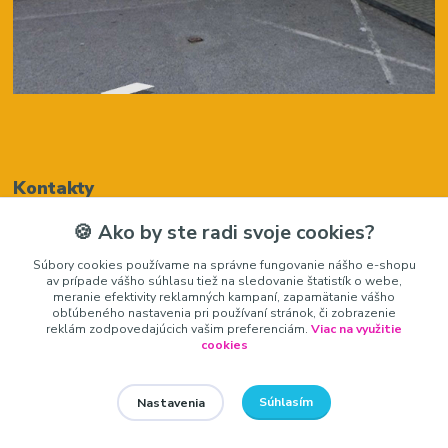
Kontakty
🍪 Ako by ste radi svoje cookies?
Renáta Harenčáková
Súbory cookies používame na správne fungovanie nášho e-shopu
+421948050205
av prípade vášho súhlasu tiež na sledovanie štatistík o webe,
(Po-Pia, 8-16 hod.)
meranie efektivity reklamných kampaní, zapamätanie vášho
obľúbeného nastavenia pri používaní stránok, či zobrazenie
zariadeniedosalonu@gmail.com
reklám zodpovedajúcich vašim preferenciám.
Viac na využitie
cookies
Súhlasím
Nastavenia
zariadeniedosalonu.sk