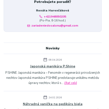
Potrebujete poradiť?
Renáta Harenčáková
+421948050205
(Po-Pia, 8-16 hod.)
zariadeniedosalonu@gmail.com
Novinky
08.04.2026
Japonská manikúra P.Shine
P.SHINE: Japonská manikúra – Fenomén v regenerácii prirodzených
nechtov Japonská manikúra P.SHINE predstavuje unikátnu metódu
úpravy nechtov, ktorá s...
čítať celé
24.02.2026
Náhradná vanička na pedikúru biela