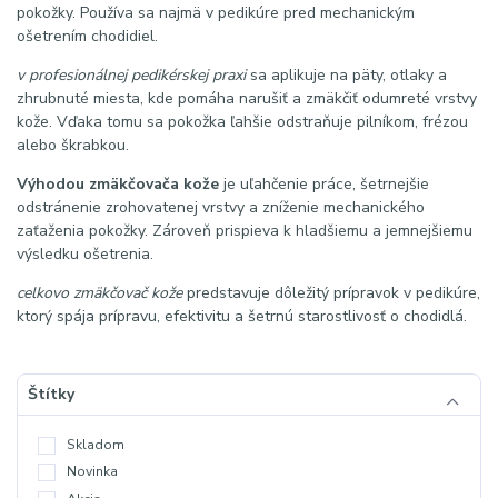
pokožky. Používa sa najmä v pedikúre pred mechanickým
ošetrením chodidiel.
v profesionálnej pedikérskej praxi
sa aplikuje na päty, otlaky a
zhrubnuté miesta, kde pomáha narušiť a zmäkčiť odumreté vrstvy
kože. Vďaka tomu sa pokožka ľahšie odstraňuje pilníkom, frézou
alebo škrabkou.
Výhodou zmäkčovača kože
je uľahčenie práce, šetrnejšie
odstránenie zrohovatenej vrstvy a zníženie mechanického
zaťaženia pokožky. Zároveň prispieva k hladšiemu a jemnejšiemu
výsledku ošetrenia.
celkovo zmäkčovač kože
predstavuje dôležitý prípravok v pedikúre,
ktorý spája prípravu, efektivitu a šetrnú starostlivosť o chodidlá.
Štítky
Skladom
Novinka