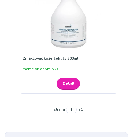
Zmäkčovač kože tekutý 500ml
máme skladom 6 ks
Detail
strana
z 1