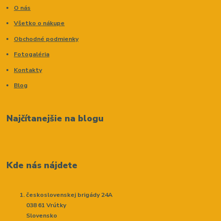
O nás
Všetko o nákupe
Obchodné podmienky
Fotogaléria
Kontakty
Blog
Najčítanejšie na blogu
Kde nás nájdete
československej brigády 24A
038 61 Vrútky
Slovensko