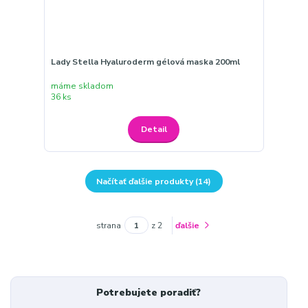
Lady Stella Hyaluroderm gélová maska 200ml
máme skladom
36 ks
Detail
Načítať ďalšie produkty (14)
strana
z 2
ďalšie
Potrebujete poradiť?