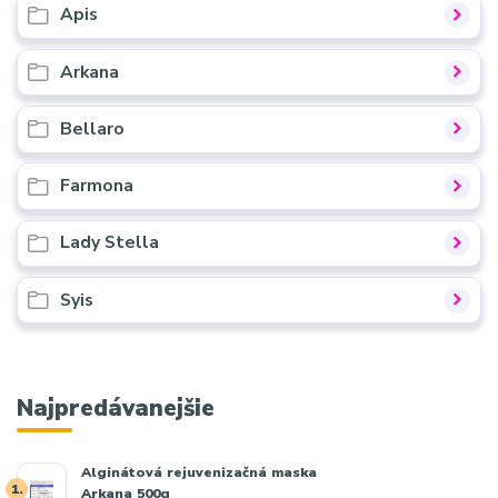
Apis
Arkana
Bellaro
Farmona
Lady Stella
Syis
Najpredávanejšie
Alginátová rejuvenizačná maska
1.
Arkana 500g