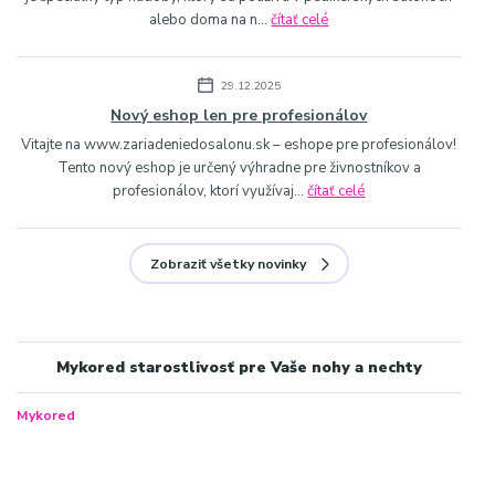
alebo doma na n...
čítať celé
29.12.2025
Nový eshop len pre profesionálov
Vitajte na www.zariadeniedosalonu.sk – eshope pre profesionálov!
Tento nový eshop je určený výhradne pre živnostníkov a
profesionálov, ktorí využívaj...
čítať celé
Zobraziť všetky novinky
Mykored starostlivosť pre Vaše nohy a nechty
Mykored