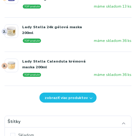
máme skladom 13 ks
TOP produkt
Lady Stella 24k gélová maska
2.
200ml
máme skladom 36 ks
TOP produkt
Lady Stella Calendula krémová
3.
maska 200ml
máme skladom 36 ks
TOP produkt
zobraziť viac produktov
Štítky
Skladom