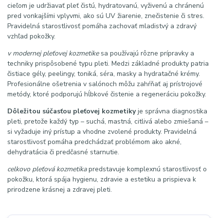
cieľom je udržiavať pleť čistú, hydratovanú, vyživenú a chránenú
pred vonkajšími vplyvmi, ako sú UV žiarenie, znečistenie či stres.
Pravidelná starostlivosť pomáha zachovať mladistvý a zdravý
vzhľad pokožky.
v modernej pleťovej kozmetike
sa používajú rôzne prípravky a
techniky prispôsobené typu pleti. Medzi základné produkty patria
čistiace gély, peelingy, toniká, séra, masky a hydratačné krémy.
Profesionálne ošetrenia v salónoch môžu zahŕňať aj prístrojové
metódy, ktoré podporujú hĺbkové čistenie a regeneráciu pokožky.
Dôležitou súčasťou pleťovej kozmetiky
je správna diagnostika
pleti, pretože každý typ – suchá, mastná, citlivá alebo zmiešaná –
si vyžaduje iný prístup a vhodne zvolené produkty. Pravidelná
starostlivosť pomáha predchádzať problémom ako akné,
dehydratácia či predčasné starnutie.
celkovo pleťová kozmetika
predstavuje komplexnú starostlivosť o
pokožku, ktorá spája hygienu, zdravie a estetiku a prispieva k
prirodzene krásnej a zdravej pleti.