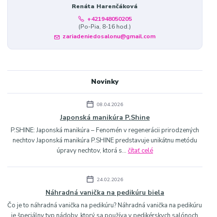
Renáta Harenčáková
+421948050205
(Po-Pia, 8-16 hod.)
zariadeniedosalonu@gmail.com
Novinky
08.04.2026
Japonská manikúra P.Shine
P.SHINE: Japonská manikúra – Fenomén v regenerácii prirodzených
nechtov Japonská manikúra P.SHINE predstavuje unikátnu metódu
úpravy nechtov, ktorá s...
čítať celé
24.02.2026
Náhradná vanička na pedikúru biela
Čo je to náhradná vanička na pedikúru? Náhradná vanička na pedikúru
je špeciálny typ nádoby, ktorý sa používa v pedikérskych salónoch