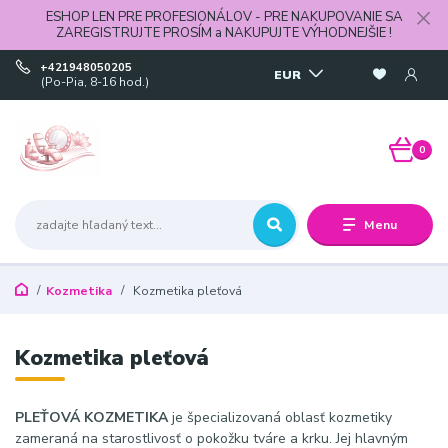
ESHOP LEN PRE PROFESIONÁLOV - PRE NAKUPOVANIE SA
ZAREGISTRUJTE PROSÍM a NAKUPUJTE VÝHODNEJŠIE !
+421948050205
EUR
(Po-Pia, 8-16 hod.)
0
Menu
Kozmetika
Kozmetika pleťová
Kozmetika pleťová
PLEŤOVÁ KOZMETIKA
je špecializovaná oblasť kozmetiky
zameraná na starostlivosť o pokožku tváre a krku. Jej hlavným