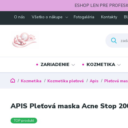
ESHOP LEN PRE PROFESI
O nás
Všetko o nákupe
Fotogaléria
Kontakty
B
ZARIADENIE
KOZMETIKA
Kozmetika
Kozmetika pleťová
Apis
Pleťová mas
APIS Pleťová maska Acne Stop 2
TOP produkt