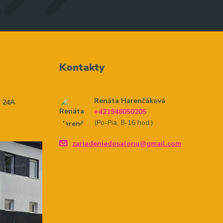
Kontakty
Renáta Harenčáková
y 24A
+421948050205
(Po-Pia, 8-16 hod.)
zariadeniedosalonu@gmail.com