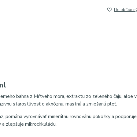
Do obľúben
0ml
erneho bahna z Mŕtveho mora, extraktu zo zeleného čaju, aloe v
nzívnu starostlivosť o aknóznu, mastnú a zmiešanú pleť.
az, pomáha vyrovnávať minerálnu rovnováhu pokožky a podporuje 
a zlepšuje mikrocirkuláciu.