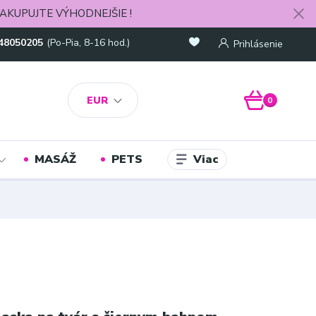
AKUPUJTE VÝHODNEJŠIE !
48050205
(Po-Pia, 8-16 hod.)
Prihlásenie
EUR
0
Viac
MASÁŽ
PETS