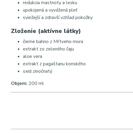
redukcia mastnoty a lesku
upokojená a vyvážená pleť
sviežejší a zdravší vzhľad pokožky
Zloženie (aktívne látky)
čierne bahno z Mŕtveho mora
extrakt zo zeleného čaju
aloe vera
extrakt z pagaštanu konského
oxid zinočnatý
Objem:
200 ml
Hashtagy:
#apiskosmetika #acnestop #maskanaplet #aknoznaliet #m
#kozmetikasakne