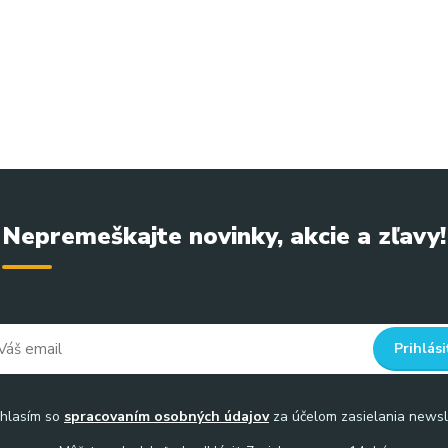
ka na mastnú pleť, bahno z Mŕtveho mora pleť, maska na zmieša
ov
Nepremeškajte novinky, akcie a zľavy!
Prihlási
hlasím so
spracovaním osobných údajov
za účelom zasielania newsl