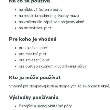
Na čo sa používa
na hĺbkové čistenie pórov
na redukciu nadmernej tvorby mazu
na zmiernenie zápalov a prejavov akné
na detoxikáciu pleti
Pre koho je vhodná
pre aknóznu pleť
pre mastnú pleť
pre zmiešanú pleť
pre pleť so sklonom k upchávaniu pórov
Kto ju môže používať
Vhodná pre dospievajúcich aj dospelých so sklonom k akn
Výsledky používania
čistejšie a menej viditeľné póry