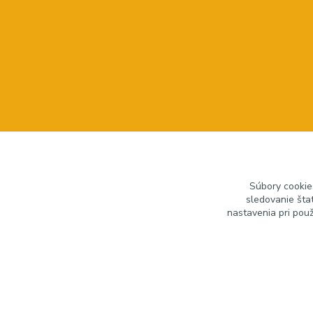
Súbory cookie
sledovanie šta
nastavenia pri pou
zariadeniedosalonu.sk