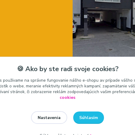
🍪 Ako by ste radi svoje cookies?
s používame na správne fungovanie nášho e-shopu av prípade vášho s
tistík o webe, meranie efektivity reklamných kampaní, zapamätanie v
žívaní stránok, či zobrazenie reklám zodpovedajúcich vašim preferenci
cookies
Súhlasím
Nastavenia