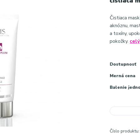
čistiaca 
Čistiaca mas
aknóznu, mast
a toxíny, upo
pokožky.
celý
Dostupnosť
Merná cena
Balenie jedn
Číslo produktu: