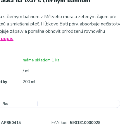
maska na tvár s čiernym bahnom
ka s čiernym bahnom z Mŕtveho mora a zeleným čajom pre
nú a zmiešanú pleť. Hĺbkovo čistí póry, absorbuje nečistoty
kojuje zápaly a pomáha obnoviť prirodzenú rovnováhu
 popis
máme skladom 1 ks
/ ml
otky
200 ml
/
ks
APS50415
EAN kód:
5901810000028