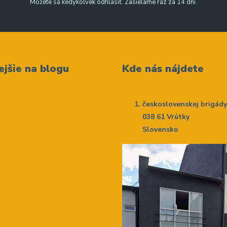
Môžete sa kedykoľvek odhlásiť. Zasielame raz za 14 dní.
ejšie na blogu
Kde nás nájdete
československej brigád
038 61 Vrútky
Slovensko