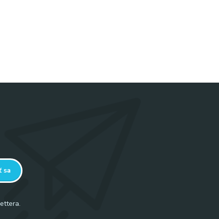
nú pleť,
ť sa
ettera.