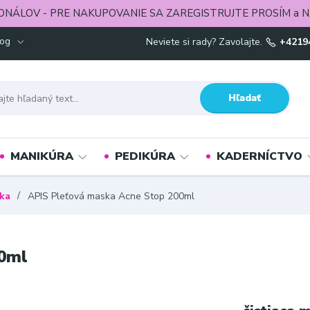
ONÁLOV - PRE NAKUPOVANIE SA ZAREGISTRUJTE PROSÍM a N
log
Neviete si rady? Zavolajte.
+4219
Hľadať
MANIKÚRA
PEDIKÚRA
KADERNÍCTVO
ka
APIS Pleťová maska Acne Stop 200ml
00ml