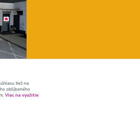
úhlasu tiež na
ášho obľúbeného
ám.
Viac na využitie
Vytvorené na
Eshop-rychlo.sk