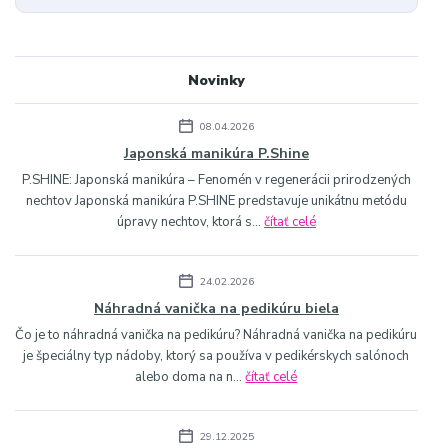
Novinky
08.04.2026
Japonská manikúra P.Shine
P.SHINE: Japonská manikúra – Fenomén v regenerácii prirodzených
nechtov Japonská manikúra P.SHINE predstavuje unikátnu metódu
úpravy nechtov, ktorá s...
čítať celé
24.02.2026
Náhradná vanička na pedikúru biela
Čo je to náhradná vanička na pedikúru? Náhradná vanička na pedikúru
je špeciálny typ nádoby, ktorý sa používa v pedikérskych salónoch
alebo doma na n...
čítať celé
29.12.2025