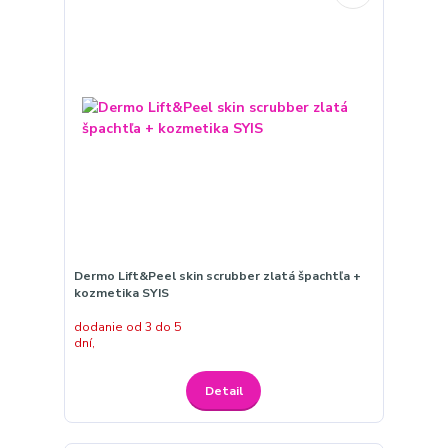
Dermo Lift&Peel skin scrubber zlatá špachtľa +
kozmetika SYIS
dodanie od 3 do 5
dní,
Detail