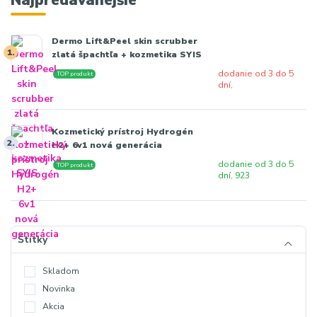
Dermo Lift&Peel skin scrubber
1.
zlatá špachtľa + kozmetika SYIS
dodanie od 3 do 5
TOP produkt
dní,
Kozmetický prístroj Hydrogén
2.
H2+ 6v1 nová generácia
dodanie od 3 do 5
TOP produkt
dní, 923
Štítky
Skladom
Novinka
Akcia