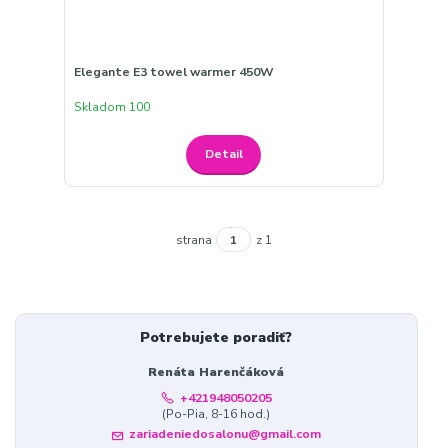
Elegante E3 towel warmer 450W
Skladom 100
Detail
strana
z 1
Potrebujete poradiť?
Renáta Harenčáková
+421948050205
(Po-Pia, 8-16 hod.)
zariadeniedosalonu@gmail.com