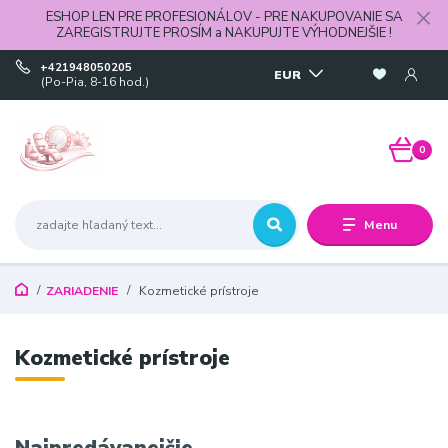
ESHOP LEN PRE PROFESIONÁLOV - PRE NAKUPOVANIE SA
ZAREGISTRUJTE PROSÍM a NAKUPUJTE VÝHODNEJŠIE !
+421948050205
EUR
(Po-Pia, 8-16 hod.)
0
Menu
ZARIADENIE
Kozmetické prístroje
Kozmetické prístroje
Najpredávanejšie