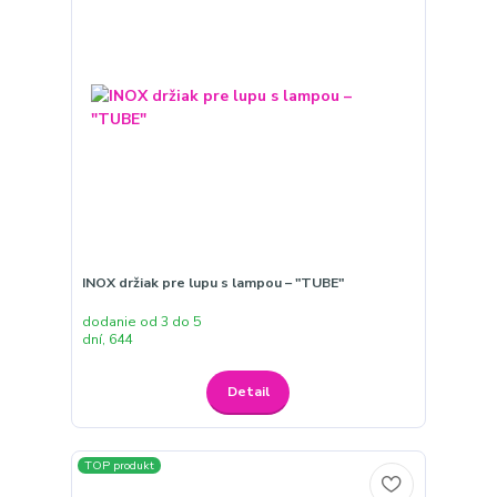
INOX držiak pre lupu s lampou – "TUBE"
dodanie od 3 do 5
dní, 644
Detail
TOP produkt