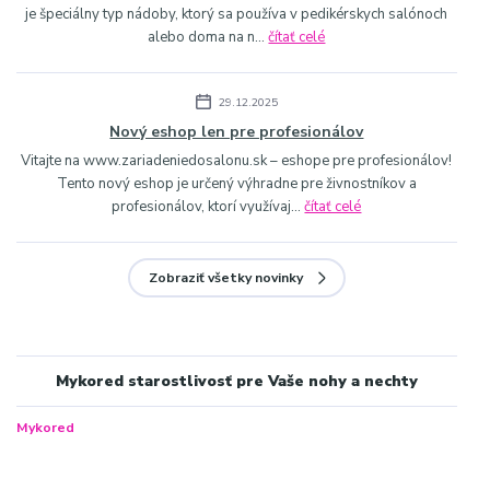
je špeciálny typ nádoby, ktorý sa používa v pedikérskych salónoch
alebo doma na n...
čítať celé
29.12.2025
Nový eshop len pre profesionálov
Vitajte na www.zariadeniedosalonu.sk – eshope pre profesionálov!
Tento nový eshop je určený výhradne pre živnostníkov a
profesionálov, ktorí využívaj...
čítať celé
Zobraziť všetky novinky
Mykored starostlivosť pre Vaše nohy a nechty
Mykored