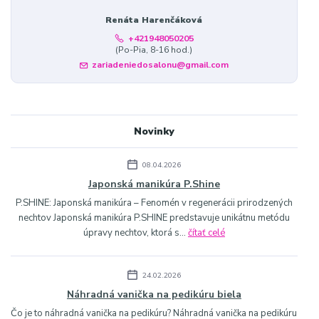
Renáta Harenčáková
+421948050205
(Po-Pia, 8-16 hod.)
zariadeniedosalonu@gmail.com
Novinky
08.04.2026
Japonská manikúra P.Shine
P.SHINE: Japonská manikúra – Fenomén v regenerácii prirodzených
nechtov Japonská manikúra P.SHINE predstavuje unikátnu metódu
úpravy nechtov, ktorá s...
čítať celé
24.02.2026
Náhradná vanička na pedikúru biela
Čo je to náhradná vanička na pedikúru? Náhradná vanička na pedikúru