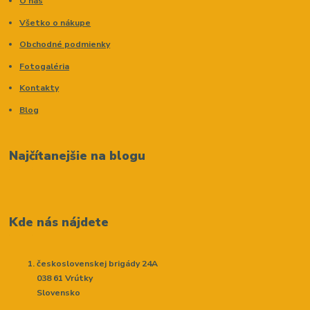
O nás
Všetko o nákupe
Obchodné podmienky
Fotogaléria
Kontakty
Blog
Najčítanejšie na blogu
Kde nás nájdete
československej brigády 24A
038 61 Vrútky
Slovensko