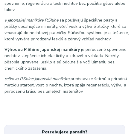
spevnenie, regeneráciu a lesk nechtov bez použitia gélov alebo
lakov.
v japonskej manikúre P.Shine
sa používajú špeciálne pasty a
prášky obsahujúce minerály, včelí vosk a výživné zložky, ktoré sa
vmasírujú do nechtovej platničky. Súčasťou systému je aj leštenie,
ktoré vytvára prirodzený lesklý a zdravý vzhľad nechtov.
Výhodou P.Shine japonskej manikúry
je prirodzené spevnenie
nechtov, zlepšenie ich elasticity a zdravého vzhľadu. Nechty
pôsobia upravene, lesklo a sú odolnejšie voči lámaniu bez
chemického zaťaženia.
celkovo P.Shine japonská manikúra
predstavuje šetrnú a prírodnú
metódu starostlivosti o nechty, ktorá spája regeneráciu, výživu a
prirodzenú krásu bez umelých materiálov.
Potrebujete poradiť?