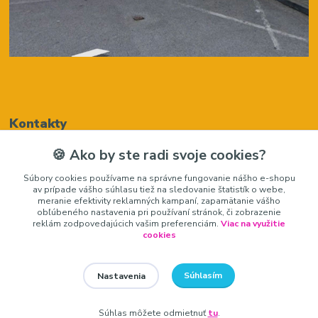
Kontakty
🍪 Ako by ste radi svoje cookies?
Renáta Harenčáková
Súbory cookies používame na správne fungovanie nášho e-shopu
+421948050205
av prípade vášho súhlasu tiež na sledovanie štatistík o webe,
(Po-Pia, 8-16 hod.)
meranie efektivity reklamných kampaní, zapamätanie vášho
obľúbeného nastavenia pri používaní stránok, či zobrazenie
zariadeniedosalonu@gmail.com
reklám zodpovedajúcich vašim preferenciám.
Viac na využitie
cookies
Súhlasím
Nastavenia
zariadeniedosalonu.sk
Súhlas môžete odmietnuť
tu
.
Vytvorené na
Eshop-rychlo.sk