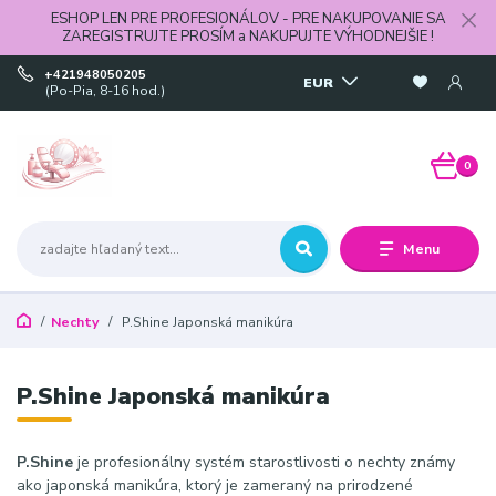
ESHOP LEN PRE PROFESIONÁLOV - PRE NAKUPOVANIE SA
ZAREGISTRUJTE PROSÍM a NAKUPUJTE VÝHODNEJŠIE !
+421948050205
EUR
(Po-Pia, 8-16 hod.)
0
Menu
Nechty
P.Shine Japonská manikúra
P.Shine Japonská manikúra
P.Shine
je profesionálny systém starostlivosti o nechty známy
ako japonská manikúra, ktorý je zameraný na prirodzené