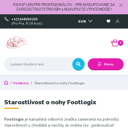
ESHOP LEN PRE PROFESIONÁLOV - PRE NAKUPOVANIE SA
ZAREGISTRUJTE PROSÍM a NAKUPUJTE VÝHODNEJŠIE !
+421948050205
EUR
(Po-Pia, 8-16 hod.)
0
Menu
Pedikúra
Starostlivosť o nohy Footlogix
Starostlivosť o nohy Footlogix
Footlogix
je kanadská odborná značka zameraná na pokročilú
starostlivosť o chodidlá a nechty. Je známa tzv. „pediceutical“