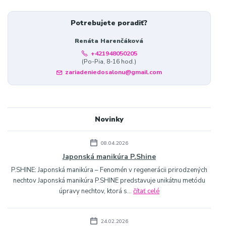
Potrebujete poradiť?
Renáta Harenčáková
+421948050205
(Po-Pia, 8-16 hod.)
zariadeniedosalonu@gmail.com
Novinky
08.04.2026
Japonská manikúra P.Shine
P.SHINE: Japonská manikúra – Fenomén v regenerácii prirodzených
nechtov Japonská manikúra P.SHINE predstavuje unikátnu metódu
úpravy nechtov, ktorá s...
čítať celé
24.02.2026