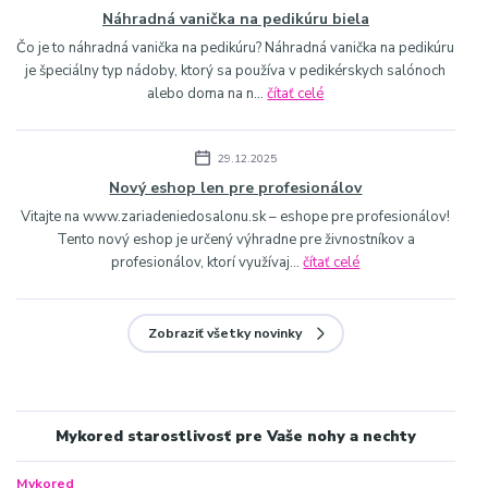
Náhradná vanička na pedikúru biela
Čo je to náhradná vanička na pedikúru? Náhradná vanička na pedikúru
je špeciálny typ nádoby, ktorý sa používa v pedikérskych salónoch
alebo doma na n...
čítať celé
29.12.2025
Nový eshop len pre profesionálov
Vitajte na www.zariadeniedosalonu.sk – eshope pre profesionálov!
Tento nový eshop je určený výhradne pre živnostníkov a
profesionálov, ktorí využívaj...
čítať celé
Zobraziť všetky novinky
Mykored starostlivosť pre Vaše nohy a nechty
Mykored