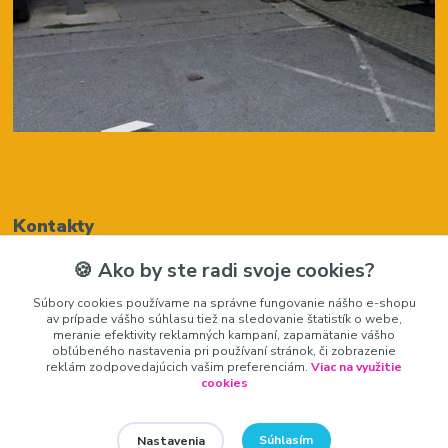
Kontakty
🍪 Ako by ste radi svoje cookies?
Renáta Harenčáková
Súbory cookies používame na správne fungovanie nášho e-shopu
+421948050205
av prípade vášho súhlasu tiež na sledovanie štatistík o webe,
(Po-Pia, 8-16 hod.)
meranie efektivity reklamných kampaní, zapamätanie vášho
obľúbeného nastavenia pri používaní stránok, či zobrazenie
zariadeniedosalonu@gmail.com
reklám zodpovedajúcich vašim preferenciám.
Viac na využitie
cookies
Súhlasím
Nastavenia