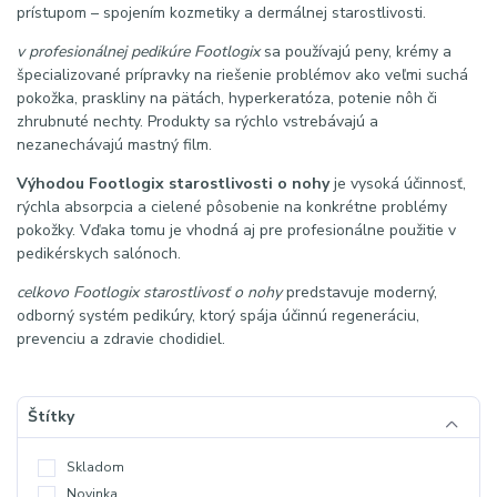
prístupom – spojením kozmetiky a dermálnej starostlivosti.
v profesionálnej pedikúre Footlogix
sa používajú peny, krémy a
špecializované prípravky na riešenie problémov ako veľmi suchá
pokožka, praskliny na pätách, hyperkeratóza, potenie nôh či
zhrubnuté nechty. Produkty sa rýchlo vstrebávajú a
nezanechávajú mastný film.
Výhodou Footlogix starostlivosti o nohy
je vysoká účinnosť,
rýchla absorpcia a cielené pôsobenie na konkrétne problémy
pokožky. Vďaka tomu je vhodná aj pre profesionálne použitie v
pedikérskych salónoch.
celkovo Footlogix starostlivosť o nohy
predstavuje moderný,
odborný systém pedikúry, ktorý spája účinnú regeneráciu,
prevenciu a zdravie chodidiel.
Štítky
Skladom
Novinka