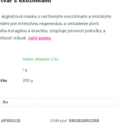
 tvár s exozómami
 alginátová maska s rastlinnými exozómami a morskými
idmi pre intenzívnu regeneráciu a omladenie pleti.
rbu kolagénu a elastínu, zlepšuje pevnosť pokožky a
teľnosť vrások.
celý popis
máme skladom 2 ks
/ g
otky
200 g
/
ks
APS55115
EAN kód:
5901810051358