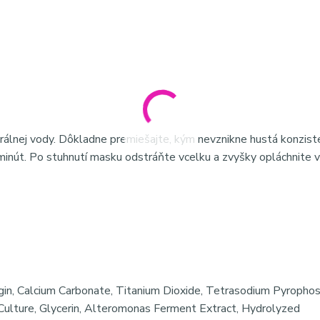
erálnej vody. Dôkladne premiešajte, kým nevznikne hustá konziste
minút. Po stuhnutí masku odstráňte vcelku a zvyšky opláchnite 
gin, Calcium Carbonate, Titanium Dioxide, Tetrasodium Pyropho
 Culture, Glycerin, Alteromonas Ferment Extract, Hydrolyzed