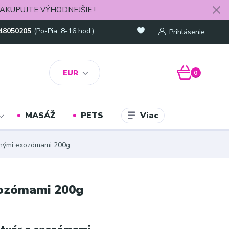
AKUPUJTE VÝHODNEJŠIE !
48050205
(Po-Pia, 8-16 hod.)
Prihlásenie
EUR
0
Viac
MASÁŽ
PETS
nnými exozómami 200g
xozómami 200g