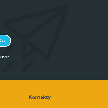
ť sa
ettera.
Kontakty