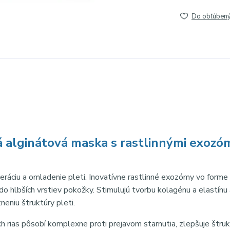
Do obľúben
alginátová maska s rastlinnými exozó
eráciu a omladenie pleti. Inovatívne rastlinné exozómy vo forme
do hlbších vrstiev pokožky. Stimulujú tvorbu kolagénu a elastínu
neniu štruktúry pleti.
 rias pôsobí komplexne proti prejavom starnutia, zlepšuje štruk