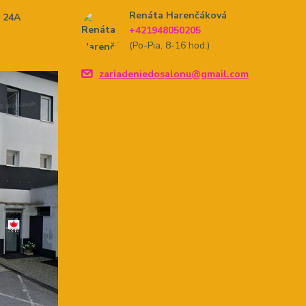
Renáta Harenčáková
y 24A
+421948050205
(Po-Pia, 8-16 hod.)
zariadeniedosalonu@gmail.com