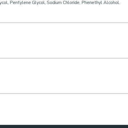
col, Pentylene Glycol, Sodium Chloride, Phenethyl Alcohol.
#antiaging #zrelaplet #liftingpleti #profesionalnakozmetika
á maska, maska s exozómami, anti-aging maska na tvár, maska
evnenie pleti