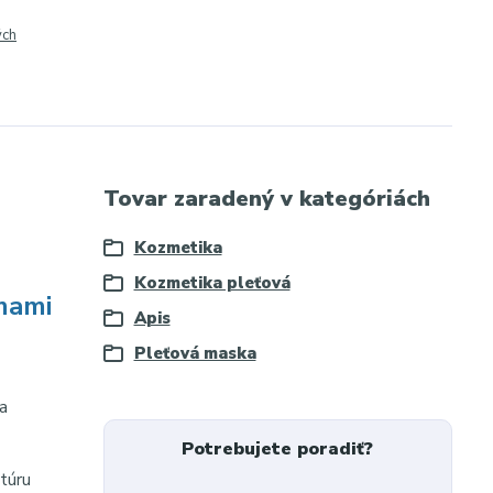
ých
Tovar zaradený v kategóriách
Kozmetika
Kozmetika pleťová
mami
Apis
Pleťová maska
 a
Potrebujete poradiť?
túru