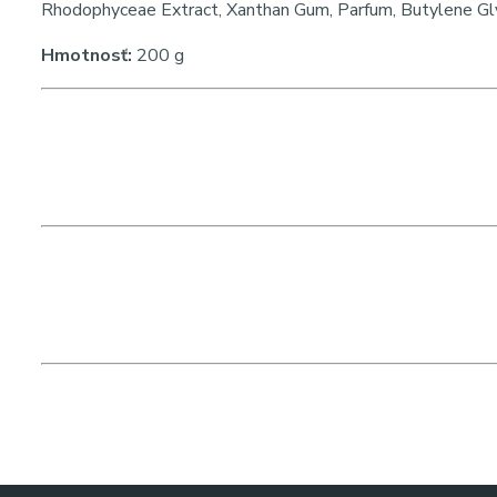
Rhodophyceae Extract, Xanthan Gum, Parfum, Butylene Gly
Hmotnosť:
200 g
Hashtagy:
#apiskosmetika #exosomespro #alginatovamaska #exozomy 
#regeneraciapleti
SEO kľúčové slová:
APIS EXOSOMES PRO maska 200g, biostimulačná alginátov
pleť, profesionálna alginátová maska, maska na vrásky a sp