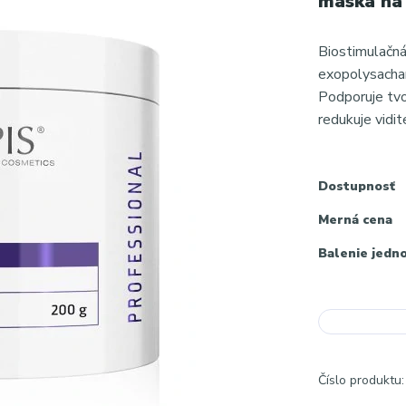
maska na
Biostimulačná
exopolysachar
Podporuje tvo
redukuje vidi
Dostupnosť
Merná cena
Balenie jedn
Číslo produktu: