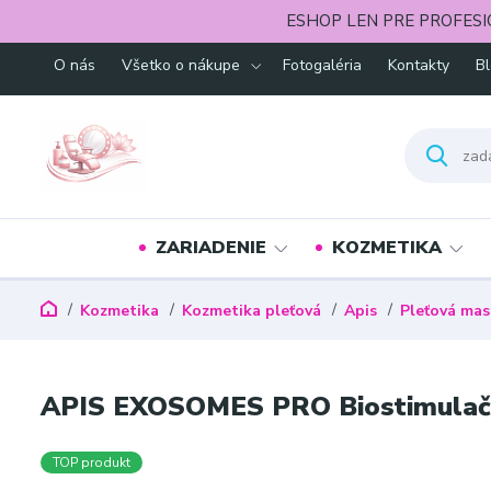
ESHOP LEN PRE PROFESI
O nás
Všetko o nákupe
Fotogaléria
Kontakty
B
ZARIADENIE
KOZMETIKA
Kozmetika
Kozmetika pleťová
Apis
Pleťová mas
APIS EXOSOMES PRO Biostimulačn
TOP produkt