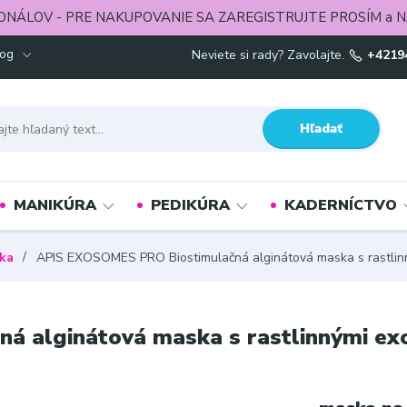
ONÁLOV - PRE NAKUPOVANIE SA ZAREGISTRUJTE PROSÍM a N
log
Neviete si rady? Zavolajte.
+4219
Hľadať
MANIKÚRA
PEDIKÚRA
KADERNÍCTVO
ka
APIS EXOSOMES PRO Biostimulačná alginátová maska s rastli
á alginátová maska s rastlinnými e