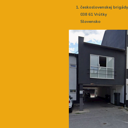
československej brigád
038 61 Vrútky
Slovensko