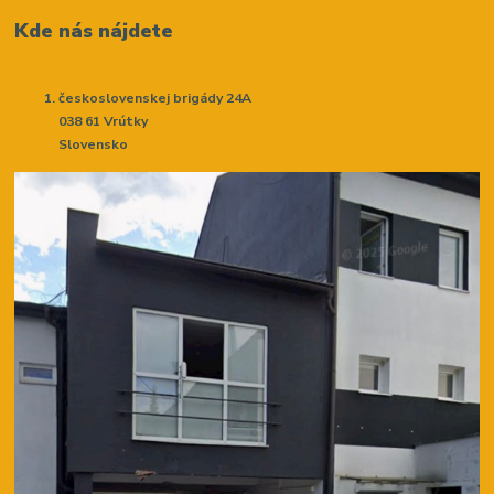
Kde nás nájdete
československej brigády 24A
038 61 Vrútky
Slovensko