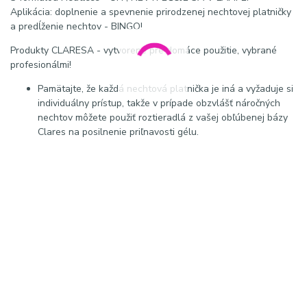
Aplikácia: doplnenie a spevnenie prirodzenej nechtovej platničky
a predĺženie nechtov - BINGO!
Produkty CLARESA - vytvorené pre domáce použitie, vybrané
profesionálmi!
Pamätajte, že každá nechtová platnička je iná a vyžaduje si
individuálny prístup, takže v prípade obzvlášť náročných
nechtov môžete použiť roztieradlá z vašej obľúbenej bázy
Clares na posilnenie priľnavosti gélu.
Popis: Claresa Soft & Easy stavebný gél má jemnú,
samovyrovnávaciu konzistenciu, ktorá uľahčuje modeláciu bez
zatekania ku kožičke, je ideálny na predlžovanie aj spevnenie
prírodných nechtov, vytvára pevný, flexibilný a odolný povrch,
ktorý nepraská a neláme sa, vhodný pre UV aj LED lampy,
zabezpečuje dlhotrvajúcu manikúru s profesionálnym výsledkom.
SEO kľúčové slová: Claresa stavebný gél Soft & Easy, builder gel
Claresa, samonivelačný gél na nechty, stavebný gél na nechty,
UV LED builder gel, modeláž nechtov gélom, profesionálna