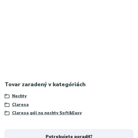
manikúra, spevnenie nechtov, predlžovanie nechtov gélom, Soft
& Easy gél, gél na nechty Claresa, dlhotrvajúca manikúra
Meta popis: Claresa Soft & Easy stavebný gél je samonivelačný
builder gél pre jednoduchú modeláž, spevnenie a predlžovanie
nechtov s dlhotrvajúcim efektom.
Hashtagy: #claresa #buildergel #softandeasy #gelnails #nechty
#modelaznechtov #manikura #gelovenechty #nailtech
#nailslover #uvgel #ledlamp
Tovar zaradený v kategóriách
Nechty
Claresa
Claresa gél na nechty Soft&Easy
Potrebujete poradiť?