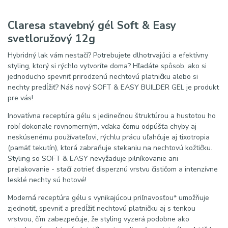
Claresa stavebný gél Soft & Easy
svetloružový 12g
Hybridný lak vám nestačí? Potrebujete dlhotrvajúci a efektívny
styling, ktorý si rýchlo vytvoríte doma? Hľadáte spôsob, ako si
jednoducho spevniť prirodzenú nechtovú platničku alebo si
nechty predĺžiť? Náš nový SOFT & EASY BUILDER GEL je produkt
pre vás!
Inovatívna receptúra ​​gélu s jedinečnou štruktúrou a hustotou ho
robí dokonale rovnomerným, vďaka čomu odpúšťa chyby aj
neskúsenému používateľovi, rýchlu prácu uľahčuje aj tixotropia
(pamäť tekutín), ktorá zabraňuje stekaniu na nechtovú kožtičku.
Styling so SOFT & EASY nevyžaduje pilníkovanie ani
prelakovanie - stačí zotrieť disperznú vrstvu čističom a intenzívne
lesklé nechty sú hotové!
Moderná receptúra ​​gélu s vynikajúcou priľnavosťou* umožňuje
zjednotiť, spevniť a predĺžiť nechtovú platničku aj s tenkou
vrstvou, čím zabezpečuje, že styling vyzerá podobne ako