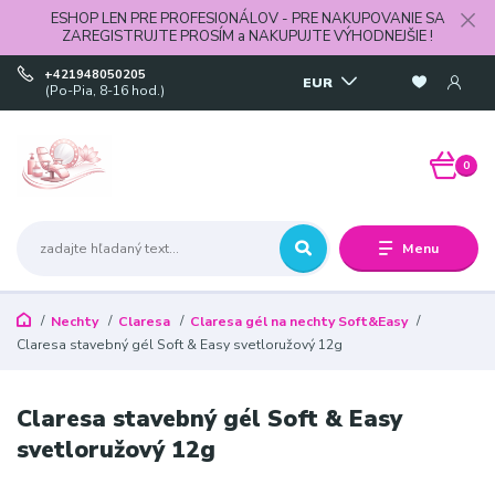
ESHOP LEN PRE PROFESIONÁLOV - PRE NAKUPOVANIE SA
ZAREGISTRUJTE PROSÍM a NAKUPUJTE VÝHODNEJŠIE !
+421948050205
EUR
(Po-Pia, 8-16 hod.)
0
Menu
Nechty
Claresa
Claresa gél na nechty Soft&Easy
Claresa stavebný gél Soft & Easy svetloružový 12g
Claresa stavebný gél Soft & Easy
svetloružový 12g