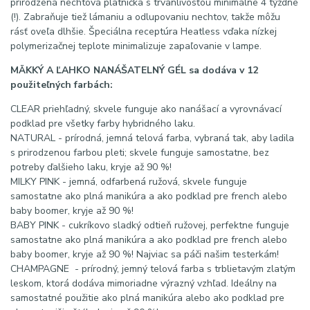
prirodzená nechtová platnička s trvanlivosťou minimálne 4 týždne
(!). Zabraňuje tiež lámaniu a odlupovaniu nechtov, takže môžu
rásť oveľa dlhšie. Špeciálna receptúra ​​Heatless vďaka nízkej
polymerizačnej teplote minimalizuje zapaľovanie v lampe.
MÄKKÝ A ĽAHKO NANÁŠATELNÝ GÉL sa dodáva v 12
použiteľných farbách:
CLEAR priehľadný, skvele funguje ako nanášací a vyrovnávací
podklad pre všetky farby hybridného laku.
NATURAL - prírodná, jemná telová farba, vybraná tak, aby ladila
s prirodzenou farbou pleti; skvele funguje samostatne, bez
potreby ďalšieho laku, kryje až 90 %!
MILKY PINK - jemná, odfarbená ružová, skvele funguje
samostatne ako plná manikúra a ako podklad pre french alebo
baby boomer, kryje až 90 %!
BABY PINK - cukríkovo sladký odtieň ružovej, perfektne funguje
samostatne ako plná manikúra a ako podklad pre french alebo
baby boomer, kryje až 90 %! Najviac sa páči našim testerkám!
CHAMPAGNE - prírodný, jemný telová farba s trblietavým zlatým
leskom, ktorá dodáva mimoriadne výrazný vzhľad. Ideálny na
samostatné použitie ako plná manikúra alebo ako podklad pre