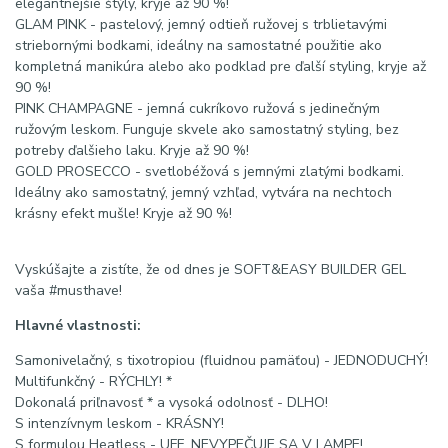
elegantnejšie štýly, kryje až 90 %!
GLAM PINK - pastelový, jemný odtieň ružovej s trblietavými
striebornými bodkami, ideálny na samostatné použitie ako
kompletná manikúra alebo ako podklad pre ďalší styling, kryje až
90 %!
PINK CHAMPAGNE - jemná cukríkovo ružová s jedinečným
ružovým leskom. Funguje skvele ako samostatný styling, bez
potreby ďalšieho laku. Kryje až 90 %!
GOLD PROSECCO - svetlobéžová s jemnými zlatými bodkami.
Ideálny ako samostatný, jemný vzhľad, vytvára na nechtoch
krásny efekt mušle! Kryje až 90 %!
Vyskúšajte a zistíte, že od dnes je SOFT&EASY BUILDER GEL
vaša #musthave!
Hlavné vlastnosti:
Samonivelačný, s tixotropiou (fluidnou pamäťou) - JEDNODUCHÝ!
Multifunkčný - RÝCHLY! *
Dokonalá priľnavosť * a vysoká odolnosť - DLHO!
S intenzívnym leskom - KRÁSNY!
S formulou Heatless - UFF, NEVYPEČUJE SA V LAMPE!