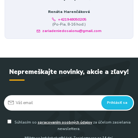
Renáta Harenčáková
+421948050205
(Po-Pia, 8-16 hod.)
zariadeniedosalonu@gmail.com
Nepremeškajte novinky, akcie a zľavy!
Prihlásiť sa
Súhlasím so
spracovaním osobných údajov
za účelom zasielania
newslettera.