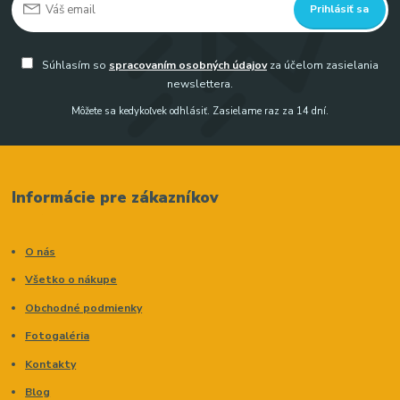
Prihlásiť sa
Súhlasím so
spracovaním osobných údajov
za účelom zasielania
newslettera.
Môžete sa kedykoľvek odhlásiť. Zasielame raz za 14 dní.
Informácie pre zákazníkov
O nás
Všetko o nákupe
Obchodné podmienky
Fotogaléria
Kontakty
Blog