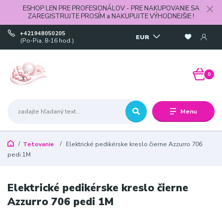
ESHOP LEN PRE PROFESIONÁLOV - PRE NAKUPOVANIE SA
ZAREGISTRUJTE PROSÍM a NAKUPUJTE VÝHODNEJŠIE !
+421948050205
EUR
(Po-Pia, 8-16 hod.)
0
Menu
Tetovanie
Elektrické pedikérske kreslo čierne Azzurro 706
pedi 1M
Elektrické pedikérske kreslo čierne
Azzurro 706 pedi 1M