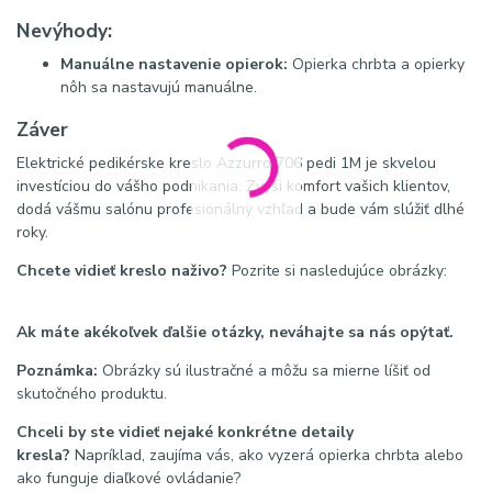
Nevýhody:
Manuálne nastavenie opierok:
Opierka chrbta a opierky
nôh sa nastavujú manuálne.
Záver
Elektrické pedikérske kreslo Azzurro 706 pedi 1M je skvelou
investíciou do vášho podnikania. Zvýši komfort vašich klientov,
dodá vášmu salónu profesionálny vzhľad a bude vám slúžiť dlhé
roky.
Chcete vidieť kreslo naživo?
Pozrite si nasledujúce obrázky:
Ak máte akékoľvek ďalšie otázky, neváhajte sa nás opýtať.
Poznámka:
Obrázky sú ilustračné a môžu sa mierne líšiť od
skutočného produktu.
Chceli by ste vidieť nejaké konkrétne detaily
kresla?
Napríklad, zaujíma vás, ako vyzerá opierka chrbta alebo
ako funguje diaľkové ovládanie?