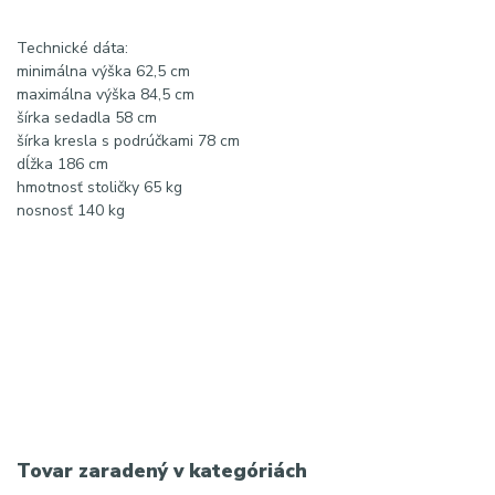
Technické dáta:
minimálna výška 62,5 cm
maximálna výška 84,5 cm
šírka sedadla 58 cm
šírka kresla s podrúčkami 78 cm
dĺžka 186 cm
hmotnosť stoličky 65 kg
nosnosť 140 kg
elektrické pedikérske kreslo, Azzurro 706 pedi 1M, čierne
pedikérske kreslo, elektrické kreslo na pedikúru, profesionálne
pedikérske kreslo, SPA pedikérske kreslo, kozmetické kreslo
elektrické, pedikérske kreslo s motorom, kreslo na pedikúru s
diaľkovým ovládaním
Tovar zaradený v kategóriách