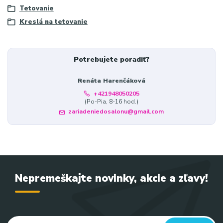
Tetovanie
Kreslá na tetovanie
Potrebujete poradiť?
Renáta Harenčáková
+421948050205
(Po-Pia, 8-16 hod.)
zariadeniedosalonu@gmail.com
Nepremeškajte novinky, akcie a zľavy!