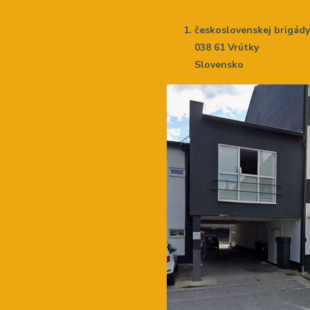
československej brigád
038 61 Vrútky
Slovensko