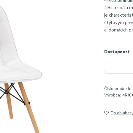
4Rico Škandin
4Rico spája m
je charakteris
štýlovým prev
aj domácich pr
Dostupnosť
Číslo produktu:
Výrobca:
4RIC
Do obľúben