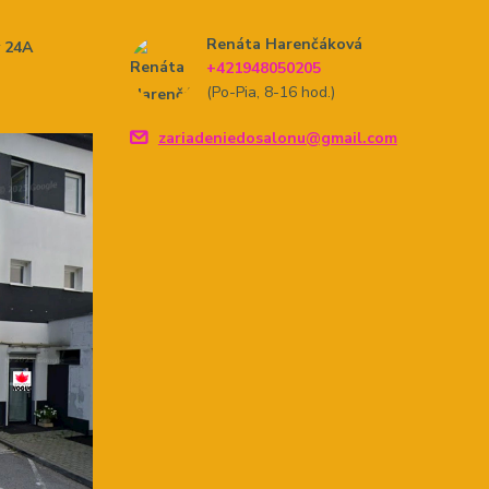
Renáta Harenčáková
y 24A
+421948050205
(Po-Pia, 8-16 hod.)
zariadeniedosalonu@gmail.com