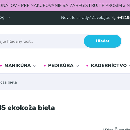
ONÁLOV - PRE NAKUPOVANIE SA ZAREGISTRUJTE PROSÍM a N
log
Neviete si rady? Zavolajte.
+4219
Hľadať
MANIKÚRA
PEDIKÚRA
KADERNÍCTVO
oža biela
85 ekokoža biela