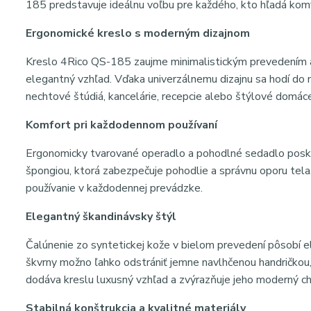
185 predstavuje ideálnu voľbu pre každého, kto hľadá ko
Ergonomické kreslo s moderným dizajnom
Kreslo 4Rico QS-185 zaujme minimalistickým prevedením a
elegantný vzhľad. Vďaka univerzálnemu dizajnu sa hodí do m
nechtové štúdiá, kancelárie, recepcie alebo štýlové domáce
Komfort pri každodennom používaní
Ergonomicky tvarované operadlo a pohodlné sedadlo poskyt
špongiou, ktorá zabezpečuje pohodlie a správnu oporu tela.
používanie v každodennej prevádzke.
Elegantný škandinávsky štýl
Čalúnenie zo syntetickej kože v bielom prevedení pôsobí e
škvrny možno ľahko odstrániť jemne navlhčenou handričkou, 
dodáva kreslu luxusný vzhľad a zvýrazňuje jeho moderný ch
Stabilná konštrukcia a kvalitné materiály