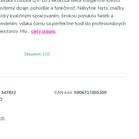
ávska stolička QS-185 ekokoža biela Elegantné kreslo
oderný dizajn, pohodlie a funkčnosť. Nábytok tejto značky
tický kvalitným spracovaním, širokou ponukou farieb a
edením, vďaka čomu sa perfektne hodí do profesionálnych
iestorov. Mo...
celý popis
Skladom 103
147832
EAN kód:
5906717455209
O
ých