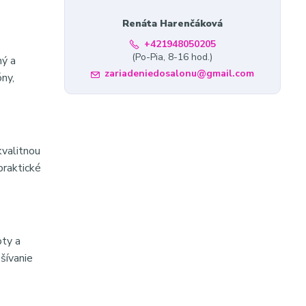
Renáta Harenčáková
+421948050205
(Po-Pia, 8-16 hod.)
ný a
zariadeniedosalonu@gmail.com
ny,
kvalitnou
praktické
oty a
šívanie