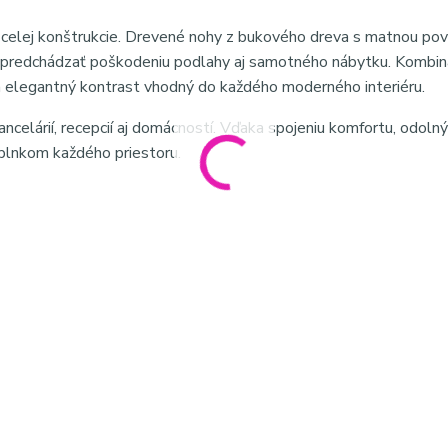
ť celej konštrukcie. Drevené nohy z bukového dreva s matnou po
 predchádzať poškodeniu podlahy aj samotného nábytku. Kombin
ra elegantný kontrast vhodný do každého moderného interiéru.
ancelárií, recepcií aj domácností. Vďaka spojeniu komfortu, odoln
plnkom každého priestoru.