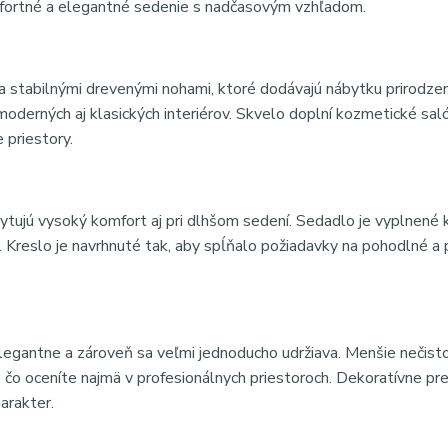
mfortné a elegantné sedenie s nadčasovým vzhľadom.
 stabilnými drevenými nohami, ktoré dodávajú nábytku prirodze
oderných aj klasických interiérov. Skvelo doplní kozmetické saló
 priestory.
ujú vysoký komfort aj pri dlhšom sedení. Sedadlo je vyplnené 
 Kreslo je navrhnuté tak, aby spĺňalo požiadavky na pohodlné a 
legantne a zároveň sa veľmi jednoducho udržiava. Menšie nečist
čo oceníte najmä v profesionálnych priestoroch. Dekoratívne pre
arakter.