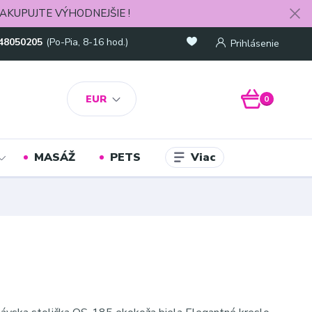
AKUPUJTE VÝHODNEJŠIE !
48050205
(Po-Pia, 8-16 hod.)
Prihlásenie
EUR
0
Viac
MASÁŽ
PETS