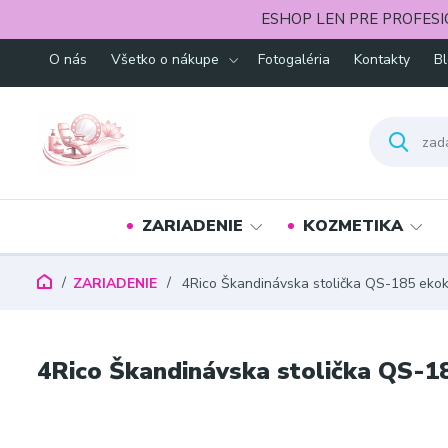
ESHOP LEN PRE PROFESI
O nás
Všetko o nákupe
Fotogaléria
Kontakty
B
ZARIADENIE
KOZMETIKA
ZARIADENIE
4Rico Škandinávska stolička QS-185 ekok
4Rico Škandinávska stolička QS-1