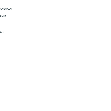
vrchovou
ácia
ých