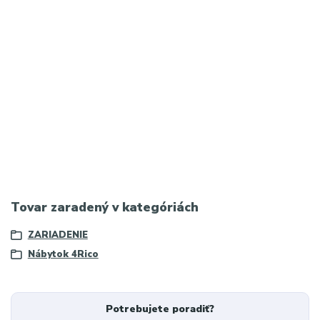
SEO kľúčové slová:
4Rico QS-186, sivé zamatové kreslo, kreslo do salónu,
škandinávske kreslo, moderné kreslo s drevenými nohami,
luxusné kreslo do recepcie, kozmetický salón nábytok, dizajnové
kreslo, pohodlné kreslo do kancelárie, zamatové kreslo do
domácnosti
Hashtagy:
#4Rico #zamatovekreslo #sivekreslo #skandinavskystyl
#modernynabytok #kozmetickysalon #beautysalon #recepcia
#designovynabytok #salonkrasy
Tovar zaradený v kategóriách
ZARIADENIE
Nábytok 4Rico
Potrebujete poradiť?