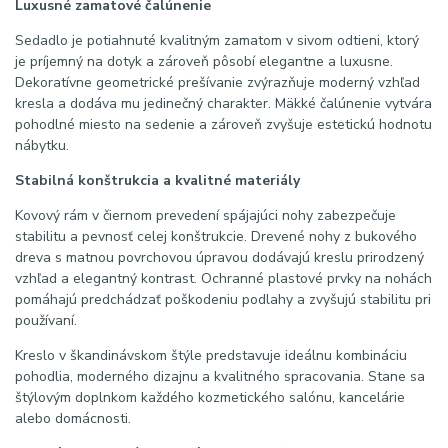
Luxusné zamatové čalúnenie
Sedadlo je potiahnuté kvalitným zamatom v sivom odtieni, ktorý
je príjemný na dotyk a zároveň pôsobí elegantne a luxusne.
Dekoratívne geometrické prešívanie zvýrazňuje moderný vzhľad
kresla a dodáva mu jedinečný charakter. Mäkké čalúnenie vytvára
pohodlné miesto na sedenie a zároveň zvyšuje estetickú hodnotu
nábytku.
Stabilná konštrukcia a kvalitné materiály
Kovový rám v čiernom prevedení spájajúci nohy zabezpečuje
stabilitu a pevnosť celej konštrukcie. Drevené nohy z bukového
dreva s matnou povrchovou úpravou dodávajú kreslu prirodzený
vzhľad a elegantný kontrast. Ochranné plastové prvky na nohách
pomáhajú predchádzať poškodeniu podlahy a zvyšujú stabilitu pri
používaní.
Kreslo v škandinávskom štýle predstavuje ideálnu kombináciu
pohodlia, moderného dizajnu a kvalitného spracovania. Stane sa
štýlovým doplnkom každého kozmetického salónu, kancelárie
alebo domácnosti.