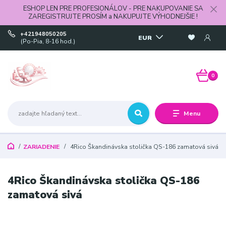
ESHOP LEN PRE PROFESIONÁLOV - PRE NAKUPOVANIE SA
ZAREGISTRUJTE PROSÍM a NAKUPUJTE VÝHODNEJŠIE !
+421948050205
EUR
(Po-Pia, 8-16 hod.)
0
Menu
ZARIADENIE
4Rico Škandinávska stolička QS-186 zamatová sivá
4Rico Škandinávska stolička QS-186
zamatová sivá