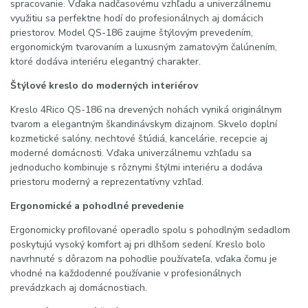
spracovanie. Vďaka nadčasovému vzhľadu a univerzálnemu
využitiu sa perfektne hodí do profesionálnych aj domácich
priestorov. Model QS-186 zaujme štýlovým prevedením,
ergonomickým tvarovaním a luxusným zamatovým čalúnením,
ktoré dodáva interiéru elegantný charakter.
Štýlové kreslo do moderných interiérov
Kreslo 4Rico QS-186 na drevených nohách vyniká originálnym
tvarom a elegantným škandinávskym dizajnom. Skvelo doplní
kozmetické salóny, nechtové štúdiá, kancelárie, recepcie aj
moderné domácnosti. Vďaka univerzálnemu vzhľadu sa
jednoducho kombinuje s rôznymi štýlmi interiéru a dodáva
priestoru moderný a reprezentatívny vzhľad.
Ergonomické a pohodlné prevedenie
Ergonomicky profilované operadlo spolu s pohodlným sedadlom
poskytujú vysoký komfort aj pri dlhšom sedení. Kreslo bolo
navrhnuté s dôrazom na pohodlie používateľa, vďaka čomu je
vhodné na každodenné používanie v profesionálnych
prevádzkach aj domácnostiach.