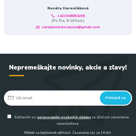
Renáta Harenčáková
+421948050205
(Po-Pia, 8-16 hod.)
zariadeniedosalonu@gmail.com
Nepremeškajte novinky, akcie a zľavy!
Prihlásiť sa
Súhlasím so
spracovaním osobných údajov
za účelom zasielania
newslettera.
Môžete sa kedykoľvek odhlásiť. Zasielame raz za 14 dní.