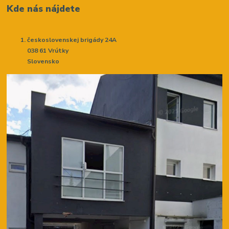
Kde nás nájdete
československej brigády 24A
038 61 Vrútky
Slovensko