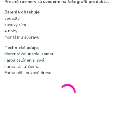
Presné rozmery sú uvedené na fotografii produktu.
Balenie obsahuje:
sedadlo
kovový rám
4 nohy
montážnu súpravu
Technické údaje:
Materiál čalúnenia: zamat
Farba čalúnenia: sivá
Farba rámu: čierna
Farba nôh: bukové drevo
Meta popis:
Luxusné zamatové kreslo 4Rico QS-186 v sivom prevedení
ponúka pohodlné sedenie, škandinávsky dizajn a elegantné
spracovanie vhodné do kozmetických salónov, kancelárií aj
domácností.
SEO titulok:
Zamatové kreslo 4Rico QS-186 sivé s drevenými nohami