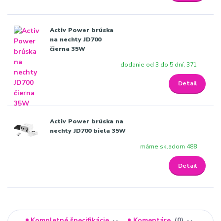
Activ Power brúska
na nechty JD700
čierna 35W
dodanie od 3 do 5 dní, 371
Detail
Activ Power brúska na
nechty JD700 biela 35W
máme skladom 488
Detail
Kompletné špecifikácie
Komentáre
0