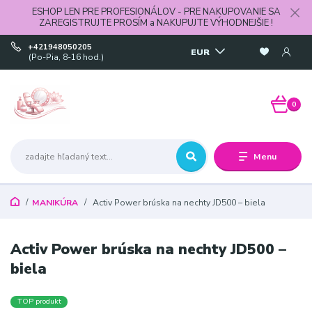
ESHOP LEN PRE PROFESIONÁLOV - PRE NAKUPOVANIE SA
ZAREGISTRUJTE PROSÍM a NAKUPUJTE VÝHODNEJŠIE !
+421948050205
EUR
(Po-Pia, 8-16 hod.)
0
Menu
MANIKÚRA
Activ Power brúska na nechty JD500 – biela
Activ Power brúska na nechty JD500 –
biela
TOP produkt