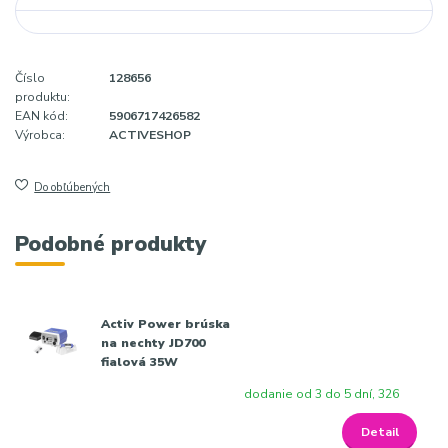
Číslo
128656
produktu:
EAN kód:
5906717426582
Výrobca:
ACTIVESHOP
Do obľúbených
Podobné produkty
Activ Power brúska
na nechty JD700
fialová 35W
dodanie od 3 do 5 dní, 326
Detail