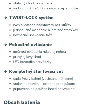
stabilný chod bez vibrácií
vodoodolné tlačidlá na ovládacej jednotke
🔹
TWIST-LOCK systém
rýchla výmena nadstavcov bez kľúčov
jednoduché ovládanie aj pre začiatočníkov
bezpečné upevnenie fréz
🔹
Pohodlné ovládanie
možnosť ovládania rukou aj nohou
pravý aj ľavý chod
LED kontrolka prevádzky
🔹
Kompletný štartovací set
sada fréz v balení (zasielaná náhodne)
stojan na hlavicu – ochrana pred pádom
pripravená na použitie ihneď po vybalení
Obsah balenia