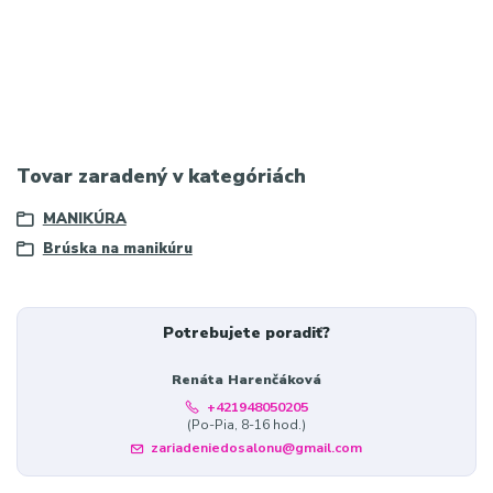
Tovar zaradený v kategóriách
MANIKÚRA
Brúska na manikúru
Potrebujete poradiť?
Renáta Harenčáková
+421948050205
(Po-Pia, 8-16 hod.)
zariadeniedosalonu@gmail.com