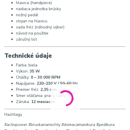
hlavica (handpiece)
riadiaca jednotka brúsky
nožný pedál
stojan na hlavicu
sada fréz (náhodný výber)
návod na použitie
záručný list
Technické údaje
Farba: biela
Výkon:
35 W
Otáčky:
0 – 30 000 RPM
Napájanie:
220–230 V / 50–60 Hz
Priemer fréz:
2,35 mm
Smer otáčania: pravý / ľavý
Záruka:
12 mesiacov
Hashtagy
#activpower #bruskananechty #domacamanikura #pedikura