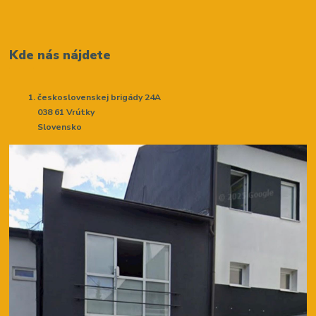
Kde nás nájdete
československej brigády 24A
038 61 Vrútky
Slovensko