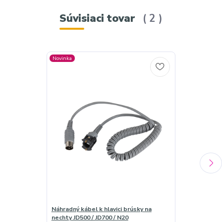
Súvisiaci tovar
2
Novinka
Novinka
Náhradný kábel k hlavici brúsky na
Náhradná hlav
nechty JD500 / JD700 / N20
JD500 / JD700 /