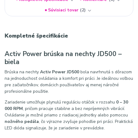
Súvisiaci tovar
2
Kompletné špecifikácie
Activ Power brúska na nechty JD500 –
biela
Brúska na nechty
Activ Power JD500
bola navrhnutá s dôrazom
na jednoduchosť ovládania a komfort pri práci. Je ideálnou voľbou
pre začiatočníkov, domácich používateľov aj menej náročné
profesionálne použitie.
Zariadenie umožňuje plynulú reguláciu otáčok v rozsahu
0 – 30
000 RPM
, pričom pracuje stabilne a bez nepríjemných vibrácií.
Ovládanie je možné priamo z riadiacej jednotky alebo pomocou
nožného pedála
, čo výrazne zvyšuje pohodlie pri práci. Praktická
LED dióda signalizuje, že je zariadenie v prevádzke.