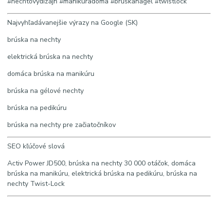
#nechtovydizajn #manikuradoma #bruskanagel #twistlock
Najvyhľadávanejšie výrazy na Google (SK)
brúska na nechty
elektrická brúska na nechty
domáca brúska na manikúru
brúska na gélové nechty
brúska na pedikúru
brúska na nechty pre začiatočníkov
SEO kľúčové slová
Activ Power JD500, brúska na nechty 30 000 otáčok, domáca
brúska na manikúru, elektrická brúska na pedikúru, brúska na
nechty Twist-Lock