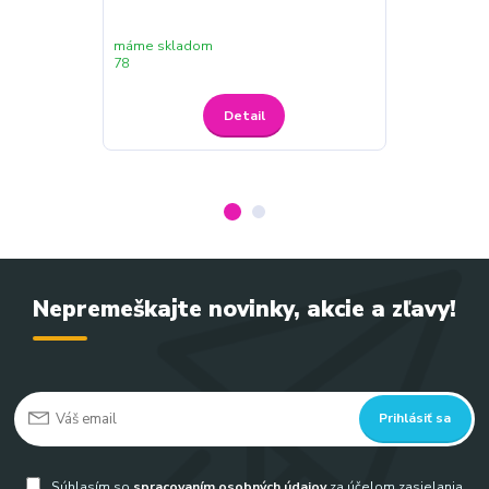
Power N20
máme skladom
dodanie od 3
78
do 5 dní, 550
Detail
Nepremeškajte novinky, akcie a zľavy!
Prihlásiť sa
Súhlasím so
spracovaním osobných údajov
za účelom zasielania