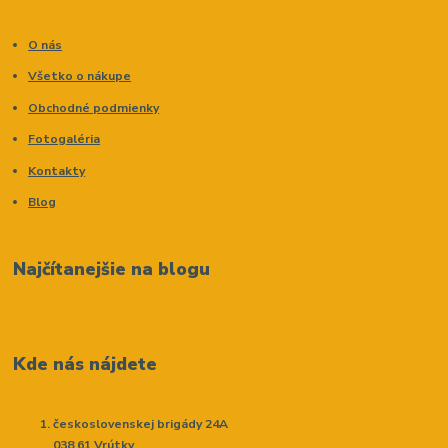
O nás
Všetko o nákupe
Obchodné podmienky
Fotogaléria
Kontakty
Blog
Najčítanejšie na blogu
Kde nás nájdete
československej brigády 24A
038 61 Vrútky