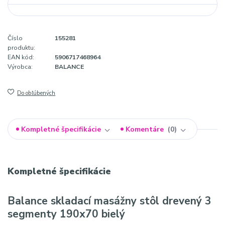
Číslo
155281
produktu:
EAN kód:
5906717468964
Výrobca:
BALANCE
Do obľúbených
Kompletné špecifikácie
Komentáre
0
Kompletné špecifikácie
Balance skladací masážny stôl drevený 3
segmenty 190x70 bielý