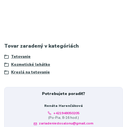
Hashtagy:
#BalanceLux #MassageTable #Physiotherapy
#Wellness #Rehabilitation #PortableTable #WoodenDesign
#MassageTherapy #Ergonomic #Recovery
Tovar zaradený v kategóriách
Tetovanie
Kozmetické lehátko
Kreslá na tetovanie
Potrebujete poradiť?
Renáta Harenčáková
+421948050205
(Po-Pia, 8-16 hod.)
zariadeniedosalonu@gmail.com