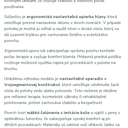
kovovými lankami, čo zvyšuje stabilitu a odolnosť počas
používania.
Súčasťou je
ergonomická nastaviteľná opierka hlavy
, ktorá
umožňuje presné nastavenie sklonu v dvoch rovinách. V prípade
potreby je možné ju odňať a využiť otvor v doske stola, ktorý sa
dá uzavrieť krytkou pre zachovanie čistého a estetického
povrchu.
Ergonomická opora rúk
zabezpečuje správnu polohu končatín
počas terapie a zvyšuje komfort klienta. Prídavná predná polička
rozširuje možnosti využitia najmä pri procedúrach v polohe na
bruchu.
Unikátnou výhodou modelu je
nastaviteľné operadlo v
trojsegmentovej konštrukcii
, ktoré umožňuje zdvihnutie časti
stola do polohy sedu alebo polosedu. Toto riešenie je ideálne
pre reflexné terapie, kozmetické zákroky či rehabilitačné
polohovanie, pričom zachováva stabilitu a bezpečnosť.
Povrch tvorí
mäkké čalúnenie z imitácie kože
a výplň z peny s
optimálnou tuhosťou, čo zabezpečuje vysoký komfort aj pri
dlhších procedúrach. Materiály sú odolné voči vlhkosti, ľahko sa