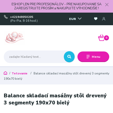
ESHOP LEN PRE PROFESIONÁLOV - PRE NAKUPOVANIE SA
ZAREGISTRUJTE PROSÍM a NAKUPUJTE VÝHODNEJŠIE !
+421948050205
EUR
(Po-Pia, 8-16 hod.)
0
Menu
Tetovanie
Balance skladací masážny stôl drevený 3 segmenty
190x70 bielý
Balance skladací masážny stôl drevený
3 segmenty 190x70 bielý