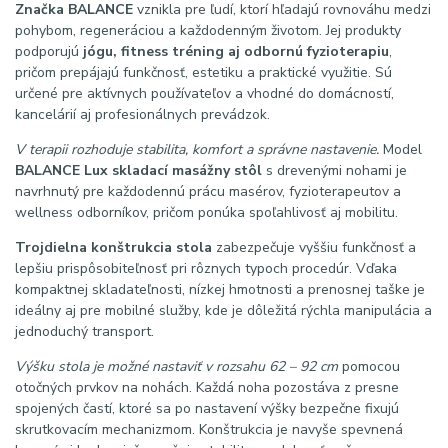
Značka BALANCE
vznikla pre ľudí, ktorí hľadajú rovnováhu medzi
pohybom, regeneráciou a každodenným životom. Jej produkty
podporujú
jógu, fitness tréning aj odbornú fyzioterapiu
,
pričom prepájajú funkčnosť, estetiku a praktické využitie. Sú
určené pre aktívnych používateľov a vhodné do domácností,
kancelárií aj profesionálnych prevádzok.
V terapii rozhoduje stabilita, komfort a správne nastavenie.
Model
BALANCE Lux skladací masážny stôl
s drevenými nohami je
navrhnutý pre každodennú prácu masérov, fyzioterapeutov a
wellness odborníkov, pričom ponúka spoľahlivosť aj mobilitu.
Trojdielna konštrukcia stola
zabezpečuje vyššiu funkčnosť a
lepšiu prispôsobiteľnosť pri rôznych typoch procedúr. Vďaka
kompaktnej skladateľnosti, nízkej hmotnosti a prenosnej taške je
ideálny aj pre mobilné služby, kde je dôležitá rýchla manipulácia a
jednoduchý transport.
Výšku stola je možné nastaviť v rozsahu 62 – 92 cm
pomocou
otočných prvkov na nohách. Každá noha pozostáva z presne
spojených častí, ktoré sa po nastavení výšky bezpečne fixujú
skrutkovacím mechanizmom. Konštrukcia je navyše spevnená