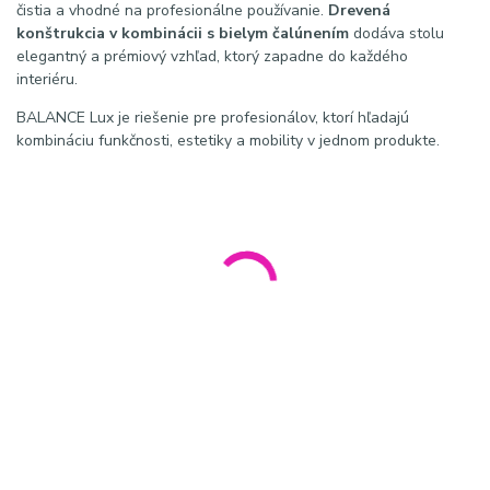
čistia a vhodné na profesionálne používanie.
Drevená
konštrukcia v kombinácii s bielym čalúnením
dodáva stolu
elegantný a prémiový vzhľad, ktorý zapadne do každého
interiéru.
BALANCE Lux je riešenie pre profesionálov, ktorí hľadajú
kombináciu funkčnosti, estetiky a mobility v jednom produkte.
SEO:
Skladací masážny stôl BALANCE Lux s drevenými nohami
pre fyzioterapiu, masáže a wellness služby.
Meta title:
BALANCE Lux – Skladací masážny stôl s drevenými
nohami
Meta description:
Profesionálny skladací masážny stôl
BALANCE Lux s trojdielnou konštrukciou, nastaviteľnou výškou
62–92 cm a prenosným riešením pre mobilnú fyzioterapiu.
Kľúčové slová:
BALANCE Lux, skladací masážny stôl, drevený
masážny stôl, fyzioterapeutický stôl, prenosný masážny stôl,
wellness vybavenie, masážny stôl biely, rehabilitačný stôl,
masážny stôl s taškou