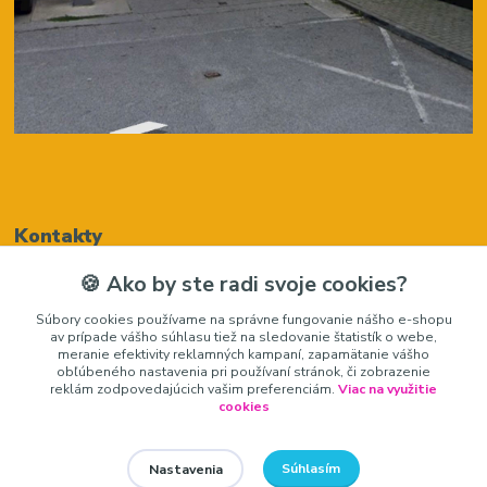
Kontakty
🍪 Ako by ste radi svoje cookies?
Renáta Harenčáková
Súbory cookies používame na správne fungovanie nášho e-shopu
+421948050205
av prípade vášho súhlasu tiež na sledovanie štatistík o webe,
(Po-Pia, 8-16 hod.)
meranie efektivity reklamných kampaní, zapamätanie vášho
obľúbeného nastavenia pri používaní stránok, či zobrazenie
zariadeniedosalonu@gmail.com
reklám zodpovedajúcich vašim preferenciám.
Viac na využitie
cookies
Súhlasím
Nastavenia