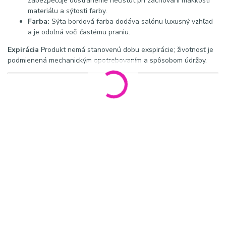
zabezpečuje odstránenie nečistôt pri zachovaní mäkkosti
materiálu a sýtosti farby.
Farba:
Sýta bordová farba dodáva salónu luxusný vzhľad
a je odolná voči častému praniu.
Expirácia
Produkt nemá stanovenú dobu exspirácie; životnosť je
podmienená mechanickým opotrebovaním a spôsobom údržby.
Perex a meta popis: Bordová froté kozmetická čelenka s
praktickým suchým zipsom pre maximálne pohodlie počas
kozmetických procedúr. Vysoko kvalitný poľský výrobok s
gramážou 180 g/m² je ideálny pre profesionálne salóny aj
domáce spa.
Hashtagy: #kozmetickacelenka #bordovacelenka #frotecelenka
#kozmetika #salonbeauty #skincare #professionalbeauty
#wellnessdoplnky
SEO a kľúčové slová: bordová kozmetická čelenka, froté čelenka
na vlasy, kozmetická čelenka na suchý zips, froté bandáž
bordová, potreby pre kozmetičky, čelenka na fixáciu vlasov.