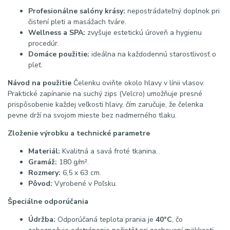
Profesionálne salóny krásy:
nepostrádateľný doplnok pri
čistení pleti a masážach tváre.
Wellness a SPA:
zvyšuje estetickú úroveň a hygienu
procedúr.
Domáce použitie:
ideálna na každodennú starostlivosť o
pleť.
Návod na použitie
Čelenku oviňte okolo hlavy v línii vlasov.
Praktické zapínanie na suchý zips (Velcro) umožňuje presné
prispôsobenie každej veľkosti hlavy, čím zaručuje, že čelenka
pevne drží na svojom mieste bez nadmerného tlaku.
Zloženie výrobku a technické parametre
Materiál:
Kvalitná a savá froté tkanina.
Gramáž:
180 g/m².
Rozmery:
6,5 x 63 cm.
Pôvod:
Vyrobené v Poľsku.
Špeciálne odporúčania
Údržba:
Odporúčaná teplota prania je
40°C
, čo