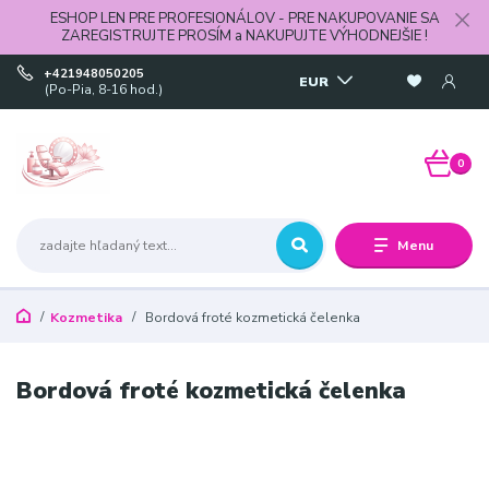
ESHOP LEN PRE PROFESIONÁLOV - PRE NAKUPOVANIE SA
ZAREGISTRUJTE PROSÍM a NAKUPUJTE VÝHODNEJŠIE !
+421948050205
EUR
(Po-Pia, 8-16 hod.)
0
Menu
Kozmetika
Bordová froté kozmetická čelenka
Bordová froté kozmetická čelenka