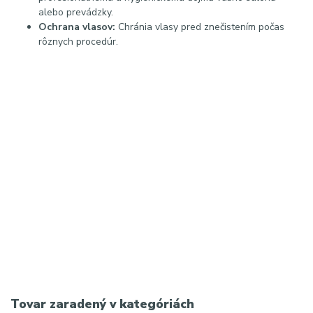
alebo prevádzky.
Ochrana vlasov:
Chránia vlasy pred znečistením počas
rôznych procedúr.
Hashtagy:
#jednorazovacelenka #kozmetika #beautysalon #hygiena #spa
#wellness #netkanatextilia #kozmetickepotreby #salonvybavenie
#beautytools
SEO kľúčové slová:
jednorazová čelenka biela, čelenka kozmetická jednorázová,
čelenka na tvár kozmetika, netkaná textília čelenka, čelenka
beauty salon, čelenka na líčenie jednorázová
Najvyhľadávanejšie výrazy na Google:
jednorazová čelenka kozmetická, čelenka na tvár suchý zips,
beauty čelenka jednorázová, spa čelenka na vlasy, disposable
headband white
Tovar zaradený v kategóriách