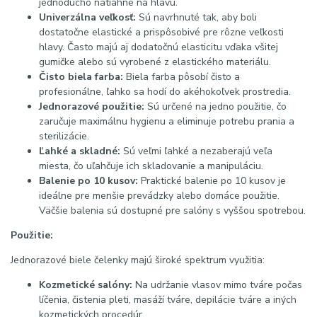
jednoducho natiahne na hlavu.
Univerzálna veľkosť:
Sú navrhnuté tak, aby boli
dostatočne elastické a prispôsobivé pre rôzne veľkosti
hlavy. Často majú aj dodatočnú elasticitu vďaka všitej
gumičke alebo sú vyrobené z elastického materiálu.
Čisto biela farba:
Biela farba pôsobí čisto a
profesionálne, ľahko sa hodí do akéhokoľvek prostredia.
Jednorazové použitie:
Sú určené na jedno použitie, čo
zaručuje maximálnu hygienu a eliminuje potrebu prania a
sterilizácie.
Ľahké a skladné:
Sú veľmi ľahké a nezaberajú veľa
miesta, čo uľahčuje ich skladovanie a manipuláciu.
Balenie po 10 kusov:
Praktické balenie po 10 kusov je
ideálne pre menšie prevádzky alebo domáce použitie.
Väčšie balenia sú dostupné pre salóny s vyššou spotrebou.
Použitie:
Jednorazové biele čelenky majú široké spektrum využitia:
Kozmetické salóny:
Na udržanie vlasov mimo tváre počas
líčenia, čistenia pleti, masáží tváre, depilácie tváre a iných
kozmetických procedúr.