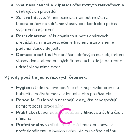
Wellness centrá a kúpele:
Počas rôznych relaxačných a
ošetrujúcich procedúr.
Zdravotníctvo:
V nemocniciach, ambulanciách a
laboratóriách na udržanie vlasov pod kontrolou počas
vyšetrení a ošetrení.
Potravinárstvo:
V kuchyniach a potravinárskych
prevádzkach na zabezpečenie hygieny a zabránenie
padaniu vlasov do jedla.
Domáce použitie:
Pri nanášaní pleťových masiek, farbení
vlasov doma alebo pri iných činnostiach, kde je potrebné
udržať vlasy mimo tváre.
Výhody použitia jednorazových čeleniek:
Hygiena:
Jednorazové použitie eliminuje riziko prenosu
baktérií a nečistôt medzi klientmi alebo používateľmi.
Pohodlie:
Sú ľahké a neťahajú vlasy, čím zabezpečujú
komfort počas procedúry.
Praktickosť:
Jednoduché použitie a likvidácia šetria čas a
námahu.
Profesionálny vzhľad:
Použitie čeleniek prispieva k
profesionálnemu a hygienickému dojmu vášho salónu