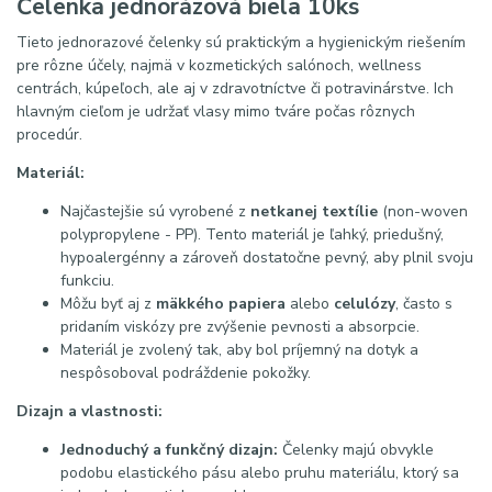
Čelenka jednorázová biela 10ks
Tieto jednorazové čelenky sú praktickým a hygienickým riešením
pre rôzne účely, najmä v kozmetických salónoch, wellness
centrách, kúpeľoch, ale aj v zdravotníctve či potravinárstve. Ich
hlavným cieľom je udržať vlasy mimo tváre počas rôznych
procedúr.
Materiál:
Najčastejšie sú vyrobené z
netkanej textílie
(non-woven
polypropylene - PP). Tento materiál je ľahký, priedušný,
hypoalergénny a zároveň dostatočne pevný, aby plnil svoju
funkciu.
Môžu byť aj z
mäkkého papiera
alebo
celulózy
, často s
pridaním viskózy pre zvýšenie pevnosti a absorpcie.
Materiál je zvolený tak, aby bol príjemný na dotyk a
nespôsoboval podráždenie pokožky.
Dizajn a vlastnosti:
Jednoduchý a funkčný dizajn:
Čelenky majú obvykle
podobu elastického pásu alebo pruhu materiálu, ktorý sa