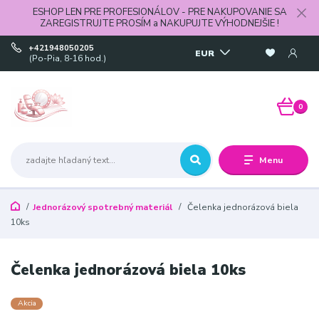
ESHOP LEN PRE PROFESIONÁLOV - PRE NAKUPOVANIE SA
ZAREGISTRUJTE PROSÍM a NAKUPUJTE VÝHODNEJŠIE !
+421948050205
EUR
(Po-Pia, 8-16 hod.)
0
Menu
Jednorázový spotrebný materiál
Čelenka jednorázová biela
10ks
Čelenka jednorázová biela 10ks
Akcia