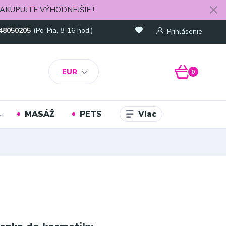
AKUPUJTE VÝHODNEJŠIE !
48050205
(Po-Pia, 8-16 hod.)
Prihlásenie
EUR
0
Viac
MASÁŽ
PETS