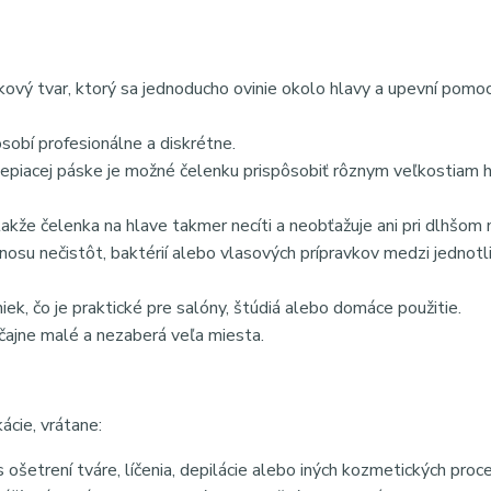
ový tvar, ktorý sa jednoducho ovinie okolo hlavy a upevní pomo
sobí profesionálne a diskrétne.
piacej páske je možné čelenku prispôsobiť rôznym veľkostiam h
takže čelenka na hlave takmer necíti a neobťažuje ani pri dlhšom 
enosu nečistôt, baktérií alebo vlasových prípravkov medzi jednotl
ek, čo je praktické pre salóny, štúdiá alebo domáce použitie.
čajne malé a nezaberá veľa miesta.
ácie, vrátane:
ošetrení tváre, líčenia, depilácie alebo iných kozmetických proce