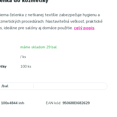
lenka do kozmetiky
ierna čelenka z netkanej textílie zabezpečuje hygienu a
ozmetických procedúrach. Nastaviteľná veľkosť, praktické
s, ideálne pre salóny aj domáce použitie.
celý popis
máme skladom 29 bal
/ ks
otky
100 ks
/
bal
100x4844 inh
EAN kód:
9506883682629