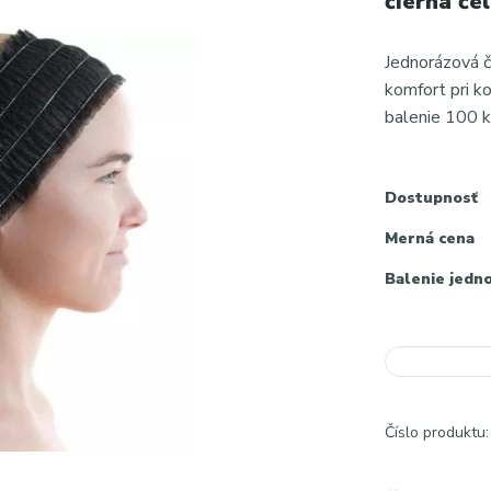
čierna če
Jednorázová č
komfort pri k
balenie 100 k
Dostupnosť
Merná cena
Balenie jedn
Číslo produktu: