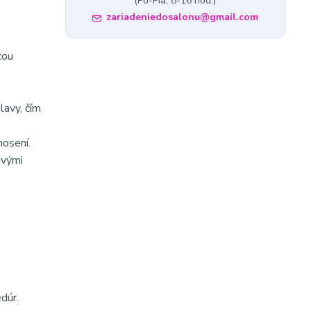
(Po-Pia, 8-16 hod.)
zariadeniedosalonu@gmail.com
cou
lavy, čím
nosení.
ivými
dúr.