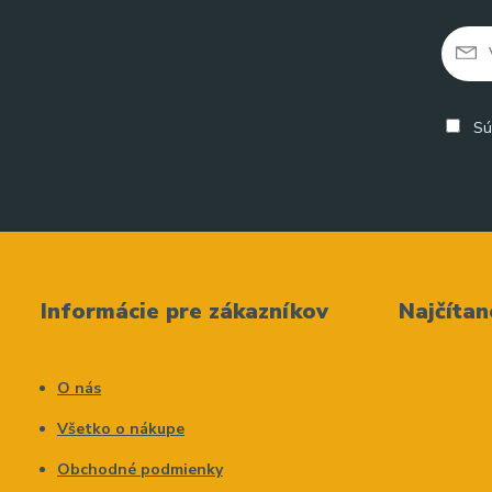
Sú
Informácie pre zákazníkov
Najčítan
O nás
Všetko o nákupe
Obchodné podmienky