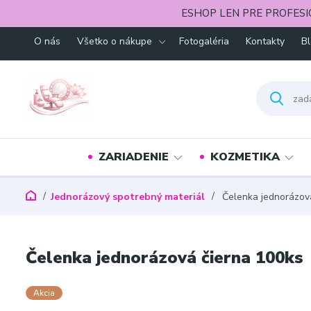
ESHOP LEN PRE PROFESI
O nás
Všetko o nákupe
Fotogaléria
Kontakty
B
ZARIADENIE
KOZMETIKA
Jednorázový spotrebný materiál
Čelenka jednorázová
Čelenka jednorázová čierna 100ks
Akcia