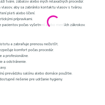
ží tváre, zábalov alebo iných relaxačných procedúr.
ch vlasov, aby sa zabránilo kontaktu vlasov s tvárou.
ení pleti alebo líčení.
tickými prípravkami.
e pacientov počas vyšetrení alebo menších zákrokov.
istotu a zabraňuje prenosu nečistôt.
ezpečuje komfort počas procedúr.
e a profesionálne.
e a odstránenie.
avy.
nú prevádzku salónu alebo domáce použitie.
ostupné riešenie pre udržanie hygieny.
#spa #wellness #netkanatextilia #kozmetickepotreby #salonv