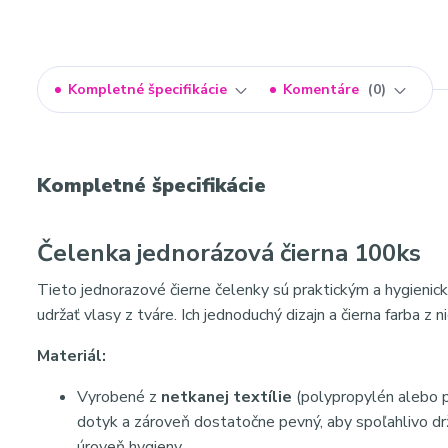
Kompletné špecifikácie
Komentáre
0
Kompletné špecifikácie
Čelenka jednorázová čierna 100ks
Tieto jednorazové čierne čelenky sú praktickým a hygienic
udržať vlasy z tváre. Ich jednoduchý dizajn a čierna farba z n
Materiál:
Vyrobené z
netkanej textílie
(polypropylén alebo p
dotyk a zároveň dostatočne pevný, aby spoľahlivo drž
úroveň hygieny.