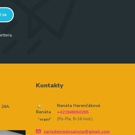
ť sa
ettera.
Kontakty
Renáta Harenčáková
y 24A
+421948050205
(Po-Pia, 8-16 hod.)
zariadeniedosalonu@gmail.com