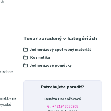
ých
Tovar zaradený v kategóriách
Jednorázový spotrebný materiál
Kozmetika
Jednorázové pomôcky
potrebné
Potrebujete poradiť?
, mäkký na
Renáta Harenčáková
 vysokú
+421948050205