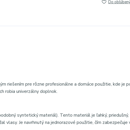
Do obľúben
kým riešením pre rôzne profesionálne a domáce použitie, kde je 
ich robia univerzálny doplnok.
odobný syntetický materiál). Tento materiál je ľahký, priedušný
al vlasy. Je navrhnutý na jednorazové použitie, čím zabezpečuje