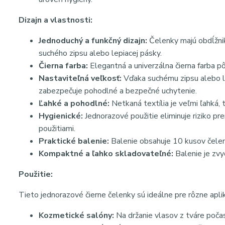
Dizajn a vlastnosti:
Jednoduchý a funkčný dizajn:
Čelenky majú obdĺžnik
suchého zipsu alebo lepiacej pásky.
Čierna farba:
Elegantná a univerzálna čierna farba pô
Nastaviteľná veľkosť:
Vďaka suchému zipsu alebo le
zabezpečuje pohodlné a bezpečné uchytenie.
Ľahké a pohodlné:
Netkaná textília je veľmi ľahká, 
Hygienické:
Jednorazové použitie eliminuje riziko pr
použitiami.
Praktické balenie:
Balenie obsahuje 10 kusov čeleni
Kompaktné a ľahko skladovateľné:
Balenie je zvy
Použitie:
Tieto jednorazové čierne čelenky sú ideálne pre rôzne aplik
Kozmetické salóny:
Na držanie vlasov z tváre počas 