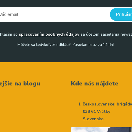
Prihlási
hlasím so
spracovaním osobných údajov
za účelom zasielania newsl
Môžete sa kedykoľvek odhlásiť. Zasielame raz za 14 dní.
ejšie na blogu
Kde nás nájdete
československej brigád
038 61 Vrútky
Slovensko