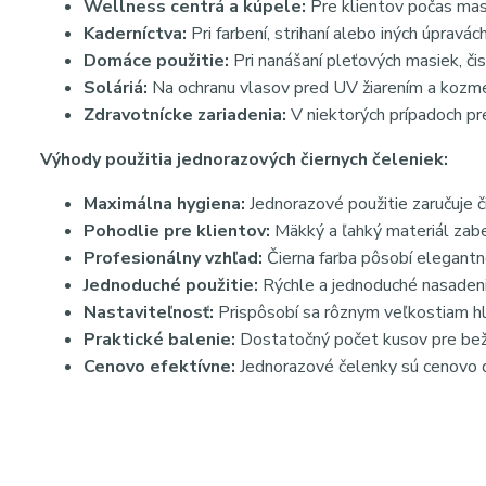
Wellness centrá a kúpele:
Pre klientov počas masá
Kaderníctva:
Pri farbení, strihaní alebo iných úpravá
Domáce použitie:
Pri nanášaní pleťových masiek, čist
Soláriá:
Na ochranu vlasov pred UV žiarením a kozme
Zdravotnícke zariadenia:
V niektorých prípadoch pr
Výhody použitia jednorazových čiernych čeleniek:
Maximálna hygiena:
Jednorazové použitie zaručuje č
Pohodlie pre klientov:
Mäkký a ľahký materiál zab
Profesionálny vzhľad:
Čierna farba pôsobí elegantn
Jednoduché použitie:
Rýchle a jednoduché nasadeni
Nastaviteľnosť:
Prispôsobí sa rôznym veľkostiam hl
Praktické balenie:
Dostatočný počet kusov pre bež
Cenovo efektívne:
Jednorazové čelenky sú cenovo d
Hashtagy:
#jednorazovacelenka #kozmetika #beautysalon #hygiena 
#activeshop