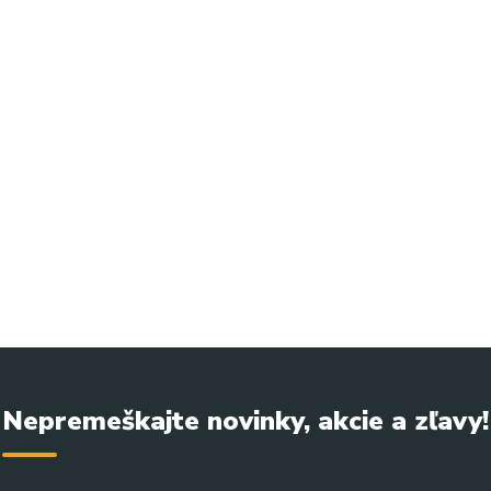
ka na tvár kozmetika, netkaná textília čelenka, čelenka beauty 
s, beauty čelenka jednorázová, spa čelenka na vlasy, disposable
Nepremeškajte novinky, akcie a zľavy!