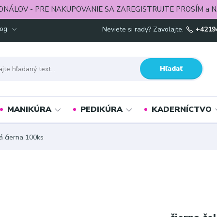
ONÁLOV - PRE NAKUPOVANIE SA ZAREGISTRUJTE PROSÍM a N
log
Neviete si rady? Zavolajte.
+4219
Hľadať
MANIKÚRA
PEDIKÚRA
KADERNÍCTVO
 čierna 100ks