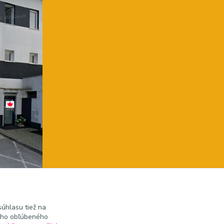
úhlasu tiež na
ášho obľúbeného