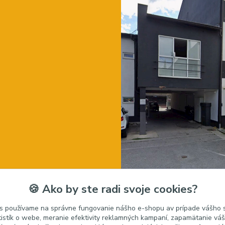
🍪 Ako by ste radi svoje cookies?
s používame na správne fungovanie nášho e-shopu av prípade vášho s
tistík o webe, meranie efektivity reklamných kampaní, zapamätanie v