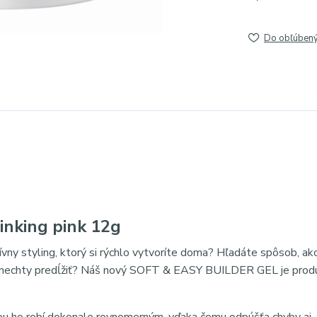
Do obľúben
inking pink 12g
ívny styling, ktorý si rýchlo vytvoríte doma? Hľadáte spôsob, ako
si nechty predĺžiť? Náš nový SOFT & EASY BUILDER GEL je prod