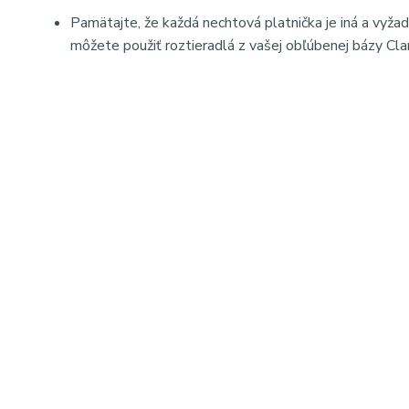
Pamätajte, že každá nechtová platnička je iná a vyžad
môžete použiť roztieradlá z vašej obľúbenej bázy Clar
Popis: Claresa Soft & Easy stavebný gél má jemnú, samovyr
kožičke, je ideálny na predlžovanie aj spevnenie prírodných 
neláme sa, vhodný pre UV aj LED lampy, zabezpečuje dlho
SEO kľúčové slová: Claresa stavebný gél Soft & Easy, buil
LED builder gel, modeláž nechtov gélom, profesionálna man
gél na nechty Claresa, dlhotrvajúca manikúra
Meta popis: Claresa Soft & Easy stavebný gél je samonive
nechtov s dlhotrvajúcim efektom.
Hashtagy: #claresa #buildergel #softandeasy #gelnails #
#uvgel #ledlamp