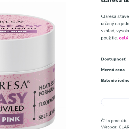
claresa b
Claresa stave
určený na jed
vzhľad, vysok
použitie.
celý
Dostupnosť
Merná cena
Balenie jedn
Číslo produktu:
Výrobca:
CLA