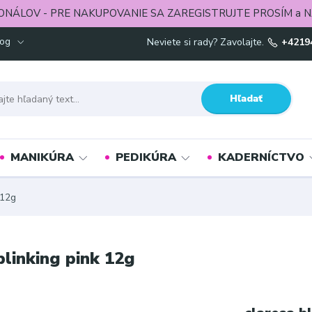
ONÁLOV - PRE NAKUPOVANIE SA ZAREGISTRUJTE PROSÍM a N
log
Neviete si rady? Zavolajte.
+4219
Hľadať
MANIKÚRA
PEDIKÚRA
KADERNÍCTVO
 12g
blinking pink 12g