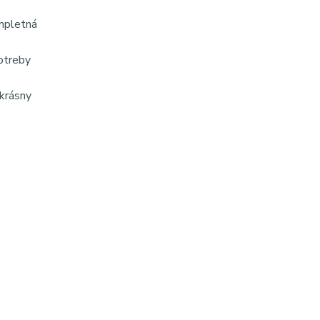
ompletná
otreby
krásny