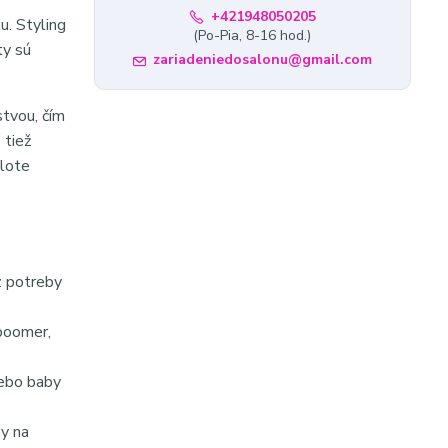
+421948050205
u. Styling
(Po-Pia, 8-16 hod.)
ty sú
zariadeniedosalonu@gmail.com
stvou, čím
 tiež
plote
z potreby
 boomer,
lebo baby
y na