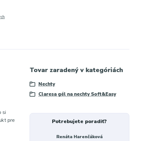
ých
Tovar zaradený v kategóriách
Nechty
Claresa gél na nechty Soft&Easy
 si
ukt pre
Potrebujete poradiť?
Renáta Harenčáková