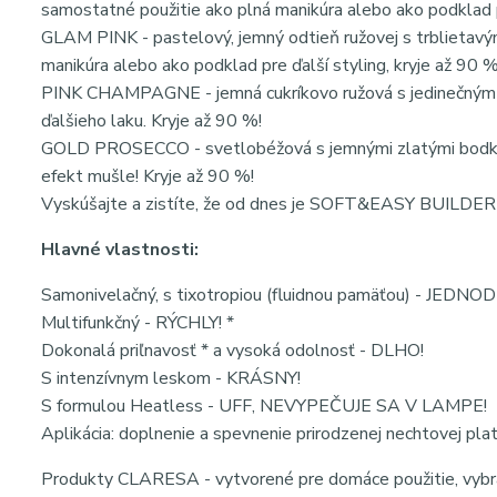
samostatné použitie ako plná manikúra alebo ako podklad p
GLAM PINK - pastelový, jemný odtieň ružovej s trblietavý
manikúra alebo ako podklad pre ďalší styling, kryje až 90 %
PINK CHAMPAGNE - jemná cukríkovo ružová s jedinečným r
ďalšieho laku. Kryje až 90 %!
GOLD PROSECCO - svetlobéžová s jemnými zlatými bodkami
efekt mušle! Kryje až 90 %!
Vyskúšajte a zistíte, že od dnes je SOFT&EASY BUILDER
Hlavné vlastnosti:
Samonivelačný, s tixotropiou (fluidnou pamäťou) - JEDN
Multifunkčný - RÝCHLY! *
Dokonalá priľnavosť * a vysoká odolnosť - DLHO!
S intenzívnym leskom - KRÁSNY!
S formulou Heatless - UFF, NEVYPEČUJE SA V LAMPE!
Aplikácia: doplnenie a spevnenie prirodzenej nechtovej pla
Produkty CLARESA - vytvorené pre domáce použitie, vybra