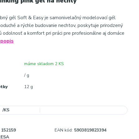
linking pink gél na nechty
bný gél Soft & Easy je samonivelačný modelovací gél
noduché a rýchle budovanie nechtov, poskytuje prirodzený
ú odolnosť a komfort pri práci pre profesionálne aj domáce
 popis
máme skladom 2 KS
/ g
otky
12 g
/
KS
152159
EAN kód:
5903819823394
RESA