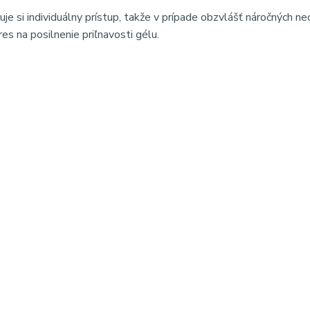
uje si individuálny prístup, takže v prípade obzvlášť náročných n
es na posilnenie priľnavosti gélu.
ovnávaciu konzistenciu, ktorá uľahčuje modeláciu bez zatekania
nechtov, vytvára pevný, flexibilný a odolný povrch, ktorý nepraská
trvajúcu manikúru s profesionálnym výsledkom.
der gel Claresa, samonivelačný gél na nechty, stavebný gél na n
ikúra, spevnenie nechtov, predlžovanie nechtov gélom, Soft & E
lačný builder gél pre jednoduchú modeláž, spevnenie a predlžov
nechty #modelaznechtov #manikura #gelovenechty #nailtech #na