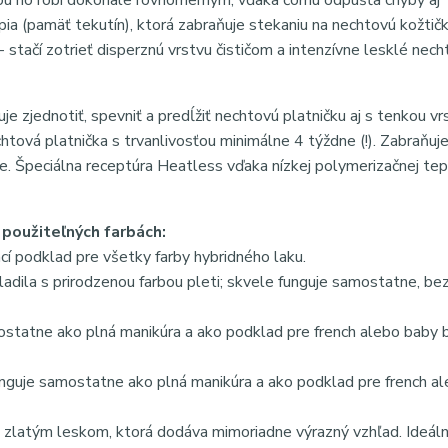
totou ho robí dokonale rovnomerným, vďaka čomu odpúšťa chyby aj
pia (pamäť tekutín), ktorá zabraňuje stekaniu na nechtovú kožtičk
stačí zotrieť disperznú vrstvu čističom a intenzívne lesklé nech
e zjednotiť, spevniť a predĺžiť nechtovú platničku aj s tenkou vr
tová platnička s trvanlivosťou minimálne 4 týždne (!). Zabraňuje
e. Špeciálna receptúra ​​Heatless vďaka nízkej polymerizačnej te
užiteľných farbách:
cí podklad pre všetky farby hybridného laku.
adila s prirodzenou farbou pleti; skvele funguje samostatne, be
ostatne ako plná manikúra a ako podklad pre french alebo baby
unguje samostatne ako plná manikúra a ako podklad pre french a
zlatým leskom, ktorá dodáva mimoriadne výrazný vzhľad. Ideáln