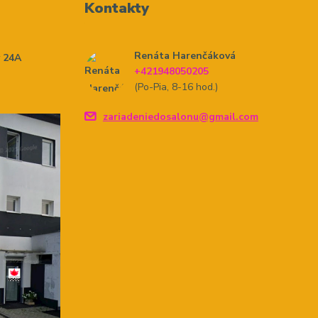
Kontakty
Renáta Harenčáková
y 24A
+421948050205
(Po-Pia, 8-16 hod.)
zariadeniedosalonu@gmail.com