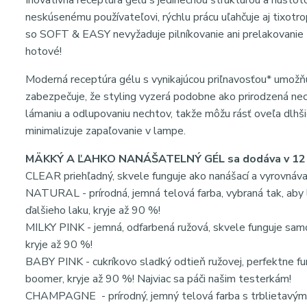
Inovatívna receptúra ​​gélu s jedinečnou štruktúrou a hus
neskúsenému používateľovi, rýchlu prácu uľahčuje aj tixotro
so SOFT & EASY nevyžaduje pilníkovanie ani prelakovanie - 
hotové!
Moderná receptúra ​​gélu s vynikajúcou priľnavosťou* umožňuj
zabezpečuje, že styling vyzerá podobne ako prirodzená nech
lámaniu a odlupovaniu nechtov, takže môžu rásť oveľa dlhši
minimalizuje zapaľovanie v lampe.
MÄKKÝ A ĽAHKO NANÁŠATELNÝ GÉL sa dodáva v 12 po
CLEAR priehľadný, skvele funguje ako nanášací a vyrovnáva
NATURAL - prírodná, jemná telová farba, vybraná tak, aby l
ďalšieho laku, kryje až 90 %!
MILKY PINK - jemná, odfarbená ružová, skvele funguje sam
kryje až 90 %!
BABY PINK - cukríkovo sladký odtieň ružovej, perfektne f
boomer, kryje až 90 %! Najviac sa páči našim testerkám!
CHAMPAGNE - prírodný, jemný telová farba s trblietavým 