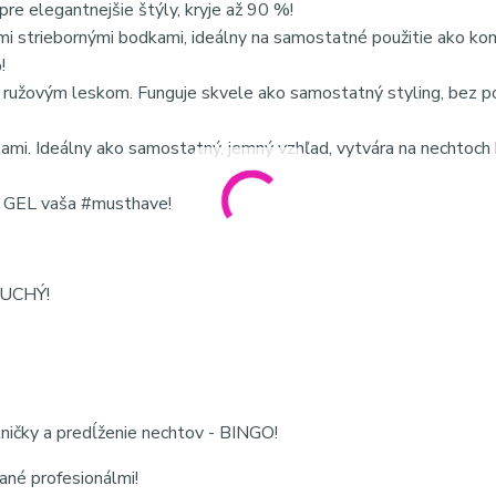
re elegantnejšie štýly, kryje až 90 %!
mi striebornými bodkami, ideálny na samostatné použitie ako k
!
užovým leskom. Funguje skvele ako samostatný styling, bez p
. Ideálny ako samostatný, jemný vzhľad, vytvára na nechtoch 
 GEL vaša #musthave!
ODUCHÝ!
tničky a predĺženie nechtov - BINGO!
né profesionálmi!