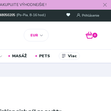
AKUPUJTE VÝHODNEJŠIE !
48050205
(Po-Pia, 8-16 hod.)
Prihlásenie
EUR
0
Viac
MASÁŽ
PETS