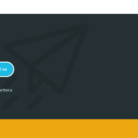
ť sa
ettera.