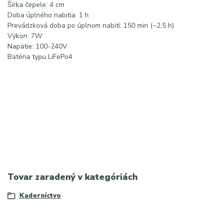
Šírka čepele: 4 cm
Doba úplného nabitia: 1 h
Prevádzková doba po úplnom nabití: 150 min (~2,5 h)
Výkon: 7W
Napätie: 100-240V
Batéria typu LiFePo4
#codos #chc339 #zastrihavac #strojceknavlasy #barbershop
#panskystrih #bezkablovy #profihair
|
SEO: bezkáblový
zastrihávač Codos CHC-339, profesionálny strojček na vlasy,
akumulátorový zastrihávač s displejom, strojček na fúzy Codos
|
Najvyhladávanejšie: Codos CHC-339 recenzie, rýchlonabíjací
strojček na vlasy, najlepší zastrihávač do 100 eur, servis Codos
Slovensko
|
Meta popis:
Tovar zaradený v kategóriách
Kaderníctvo