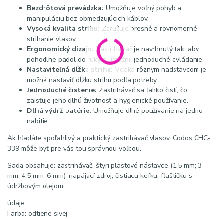
Bezdrôtová prevádzka:
Umožňuje voľný pohyb a
manipuláciu bez obmedzujúcich káblov.
Vysoká kvalita strihu:
Zaručuje presné a rovnomerné
strihanie vlasov.
Ergonomický dizajn:
Zastrihávač je navrhnutý tak, aby
pohodlne padol do ruky a umožnil jednoduché ovládanie.
Nastaviteľná dĺžka strihu:
Vďaka rôznym nadstavcom je
možné nastaviť dĺžku strihu podľa potreby.
Jednoduché čistenie:
Zastrihávač sa ľahko čistí, čo
zaisťuje jeho dlhú životnosť a hygienické používanie.
Dlhá výdrž batérie:
Umožňuje dlhé používanie na jedno
nabitie.
Ak hľadáte spoľahlivý a praktický zastrihávač vlasov, Codos CHC-
339 môže byť pre vás tou správnou voľbou.
Sada obsahuje: zastrihávač, štyri plastové nástavce (1,5 mm; 3
mm; 4,5 mm; 6 mm), napájací zdroj, čistiacu kefku, fľaštičku s
údržbovým olejom.
údaje:
Farba: odtiene sivej