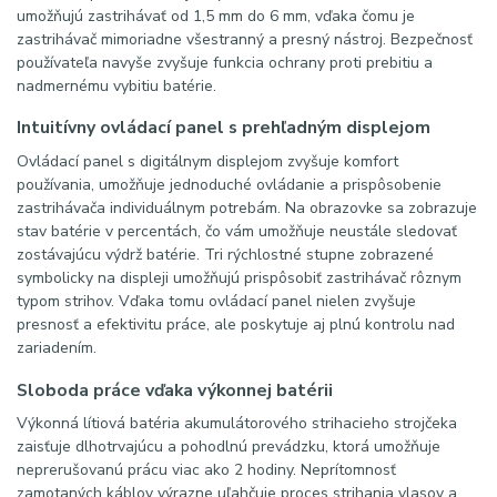
umožňujú zastrihávať od 1,5 mm do 6 mm, vďaka čomu je
zastrihávač mimoriadne všestranný a presný nástroj. Bezpečnosť
používateľa navyše zvyšuje funkcia ochrany proti prebitiu a
nadmernému vybitiu batérie.
Intuitívny ovládací panel s prehľadným displejom
Ovládací panel s digitálnym displejom zvyšuje komfort
používania, umožňuje jednoduché ovládanie a prispôsobenie
zastrihávača individuálnym potrebám. Na obrazovke sa zobrazuje
stav batérie v percentách, čo vám umožňuje neustále sledovať
zostávajúcu výdrž batérie. Tri rýchlostné stupne zobrazené
symbolicky na displeji umožňujú prispôsobiť zastrihávač rôznym
typom strihov. Vďaka tomu ovládací panel nielen zvyšuje
presnosť a efektivitu práce, ale poskytuje aj plnú kontrolu nad
zariadením.
Sloboda práce vďaka výkonnej batérii
Výkonná lítiová batéria akumulátorového strihacieho strojčeka
zaisťuje dlhotrvajúcu a pohodlnú prevádzku, ktorá umožňuje
neprerušovanú prácu viac ako 2 hodiny. Neprítomnosť
zamotaných káblov výrazne uľahčuje proces strihania vlasov a