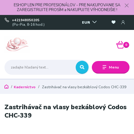
ESHOP LEN PRE PROFESIONÁLOV - PRE NAKUPOVANIE SA
ZAREGISTRUJTE PROSÍM a NAKUPUJTE VÝHODNEJŠIE !
+421948050205
EUR
(Po-Pia, 8-16 hod.)
0
Menu
Kaderníctvo
Zastrihávač na vlasy bezkáblový Codos CHC-339
Zastrihávač na vlasy bezkáblový Codos
CHC-339