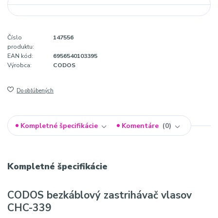
Číslo
147556
produktu:
EAN kód:
6956540103395
Výrobca:
CODOS
Do obľúbených
Kompletné špecifikácie
Komentáre
0
Kompletné špecifikácie
CODOS bezkáblový zastrihávač vlasov
CHC-339