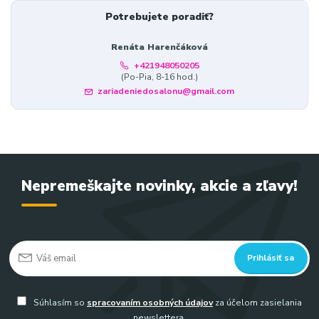
Potrebujete poradiť?
Renáta Harenčáková
+421948050205
(Po-Pia, 8-16 hod.)
zariadeniedosalonu@gmail.com
Nepremeškajte novinky, akcie a zľavy!
Prihlásiť sa
Súhlasím so
spracovaním osobných údajov
za účelom zasielania
newslettera.