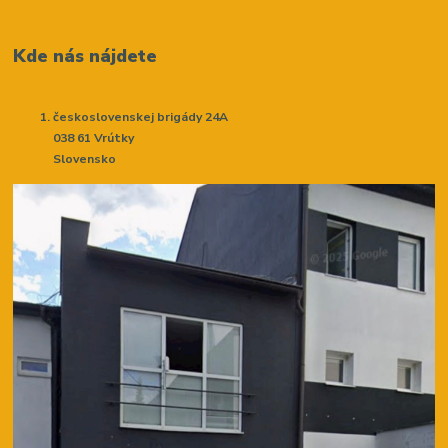
Kde nás nájdete
československej brigády 24A
038 61 Vrútky
Slovensko