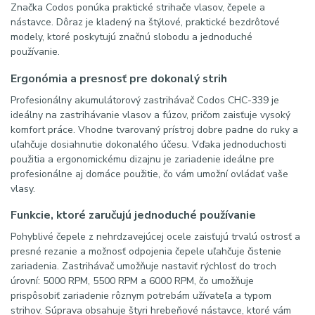
Značka Codos ponúka praktické strihače vlasov, čepele a
nástavce. Dôraz je kladený na štýlové, praktické bezdrôtové
modely, ktoré poskytujú značnú slobodu a jednoduché
používanie.
Ergonómia a presnosť pre dokonalý strih
Profesionálny akumulátorový zastrihávač Codos CHC-339 je
ideálny na zastrihávanie vlasov a fúzov, pričom zaisťuje vysoký
komfort práce. Vhodne tvarovaný prístroj dobre padne do ruky a
uľahčuje dosiahnutie dokonalého účesu. Vďaka jednoduchosti
použitia a ergonomickému dizajnu je zariadenie ideálne pre
profesionálne aj domáce použitie, čo vám umožní ovládať vaše
vlasy.
Funkcie, ktoré zaručujú jednoduché používanie
Pohyblivé čepele z nehrdzavejúcej ocele zaisťujú trvalú ostrosť a
presné rezanie a možnosť odpojenia čepele uľahčuje čistenie
zariadenia. Zastrihávač umožňuje nastaviť rýchlosť do troch
úrovní: 5000 RPM, 5500 RPM a 6000 RPM, čo umožňuje
prispôsobiť zariadenie rôznym potrebám užívateľa a typom
strihov. Súprava obsahuje štyri hrebeňové nástavce, ktoré vám