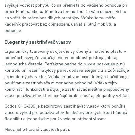
zvyšuje voľnosť pohybu, čo sa premieta do väčšieho pohodlia pri
práci. Plné nabitie batérie trvá len hodinu, čo vám umožní rýchlo
sa vrátiť do práce bez dlhých prestojov. Vďaka tomu môže
kaderník pracovať bez obmedzení, užívať si plnú mobilitu a
pohodlie.
Elegantný zastrihávač vlasov
Ergonomicky tvarovaný strojček je vyrobený z matného plastu v
odtieňoch sivej, čo zaručuje nielen odolnosť prístroja, ale aj
jednoduché čistenie. Perfektne padne do ruky a poskytuje plnú
kontrolu pri rezaní. Štýlový panel dodáva eleganciu a zdôrazňuje
jej moderný charakter. Vďaka intuitívne umiestneným tlačidlám je
používanie zastrihávača mimoriadne pohodlné. Vďaka tejto
kombinácii funkčnosti a štýlu je zastrihávač ideálne prispôsobený
vkusu používateľov, ktorí oceňujú praktickosť aj elegantný vzhľad.
Codos CHC-339 je bezdrôtový zastrihávač vlasov, ktorý ponúka
viacero výhod pre používateľov. Je ideálny pre tých, ktorí hľadajú
flexibilitu a jednoduché používanie pri strihaní vlasov.
Medzi jeho hlavné vlastnosti patrí: