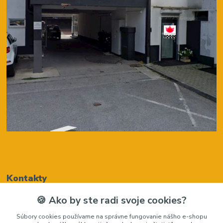
Kontakty
🍪 Ako by ste radi svoje cookies?
Renáta Harenčáková
Súbory cookies používame na správne fungovanie nášho e-shopu
+421948050205