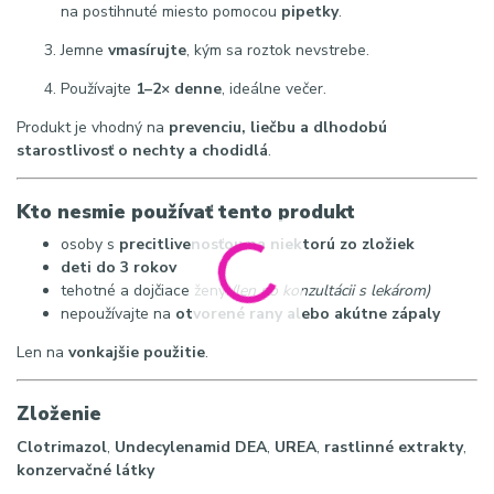
na postihnuté miesto pomocou
pipetky
.
Jemne
vmasírujte
, kým sa roztok nevstrebe.
Používajte
1–2× denne
, ideálne večer.
Produkt je vhodný na
prevenciu, liečbu a dlhodobú
starostlivosť o nechty a chodidlá
.
Kto nesmie používať tento produkt
osoby s
precitlivenosťou na niektorú zo zložiek
deti do 3 rokov
tehotné a dojčiace ženy
(len po konzultácii s lekárom)
nepoužívajte na
otvorené rany alebo akútne zápaly
Len na
vonkajšie použitie
.
Zloženie
Clotrimazol
,
Undecylenamid DEA
,
UREA
,
rastlinné extrakty
,
konzervačné látky