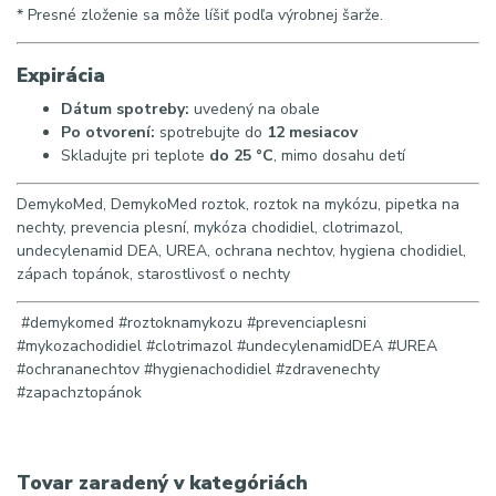
* Presné zloženie sa môže líšiť podľa výrobnej šarže.
Expirácia
Dátum spotreby:
uvedený na obale
Po otvorení:
spotrebujte do
12 mesiacov
Skladujte pri teplote
do 25 °C
, mimo dosahu detí
DemykoMed, DemykoMed roztok, roztok na mykózu, pipetka na
nechty, prevencia plesní, mykóza chodidiel, clotrimazol,
undecylenamid DEA, UREA, ochrana nechtov, hygiena chodidiel,
zápach topánok, starostlivosť o nechty
#demykomed #roztoknamykozu #prevenciaplesni
#mykozachodidiel #clotrimazol #undecylenamidDEA #UREA
#ochrananechtov #hygienachodidiel #zdravenechty
#zapachztopánok
Tovar zaradený v kategóriách