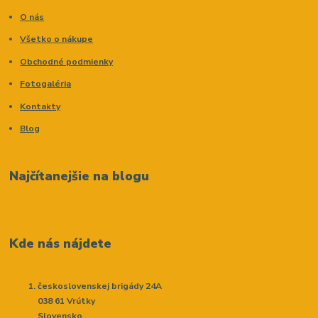
O nás
Všetko o nákupe
Obchodné podmienky
Fotogaléria
Kontakty
Blog
Najčítanejšie na blogu
Kde nás nájdete
československej brigády 24A
038 61 Vrútky
Slovensko