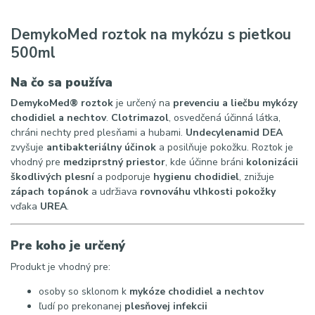
DemykoMed roztok na mykózu s pietkou
500ml
Na čo sa používa
DemykoMed® roztok
je určený na
prevenciu a liečbu mykózy
chodidiel a nechtov
.
Clotrimazol
, osvedčená účinná látka,
chráni nechty pred plesňami a hubami.
Undecylenamid DEA
zvyšuje
antibakteriálny účinok
a posilňuje pokožku. Roztok je
vhodný pre
medziprstný priestor
, kde účinne bráni
kolonizácii
škodlivých plesní
a podporuje
hygienu chodidiel
, znižuje
zápach topánok
a udržiava
rovnováhu vlhkosti pokožky
vďaka
UREA
.
Pre koho je určený
Produkt je vhodný pre:
osoby so sklonom k
mykóze chodidiel a nechtov
ľudí po prekonanej
plesňovej infekcii