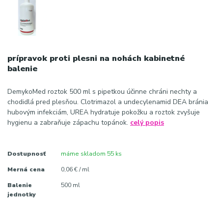
prípravok proti plesni na nohách kabinetné
balenie
DemykoMed roztok 500 ml s pipetkou účinne chráni nechty a
chodidlá pred plesňou. Clotrimazol a undecylenamid DEA bránia
hubovým infekciám, UREA hydratuje pokožku a roztok zvyšuje
hygienu a zabraňuje zápachu topánok.
celý popis
Dostupnosť
máme skladom 55 ks
Merná cena
0,06 € / ml
Balenie
500 ml
jednotky