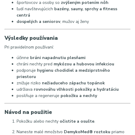
športovcov a osoby so
zvýšeným potením nôh
ľudí navštevujúcich
bazény, sauny, sprchy a fitness
centrá
dospelých a seniorov
, mužov aj ženy
Výsledky používania
Pri pravidelnom používaní:
účinne
bráni napadnutiu plesňami
chráni nechty pred
mykózou a hubovou infekciou
podporuje
hygienu chodidiel a medziprstného
priestoru
znižuje riziko
nežiaduceho zápachu topánok
udržiava
rovnováhu vlhkosti pokožky a hydratáciu
posilňuje a regeneruje
pokožku a nechty
Návod na použitie
Pokožku alebo nechty
očistite a osušte
.
Naneste malé množstvo
DemykoMed® roztoku
priamo