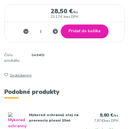
28,50 €
/
ks
23,17 €
bez DPH
Pridať do košíka
Číslo
SA9403
produktu:
Do obľúbených
Podobné produkty
9,80 €
Mykored ochranný olej na
/
ks
prevenciu plesní 13ml
7,97 €
bez DPH