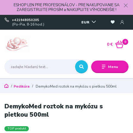
ESHOP LEN PRE PROFESIONÁLOV - PRE NAKUPOVANIE SA
ZAREGISTRUJTE PROSÍM a NAKUPUJTE VÝHODNEJŠIE !
+421948050205
EUR
(Po-Pia, 8-16 hod.)
0
0 €
Menu
Pedikúra
DemykoMed roztok na mykózu s pietkou 500ml
DemykoMed roztok na mykózu s
pietkou 500ml
TOP produkt