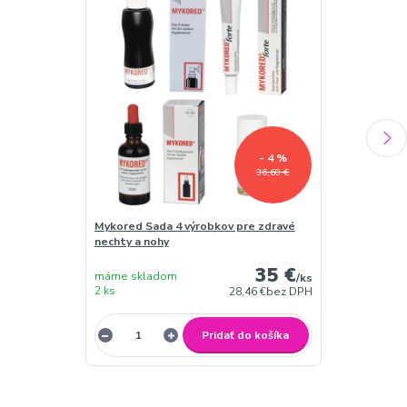
- 4 %
36,60 €
Mykored Sada 4 výrobkov pre zdravé
Mykored ochra
nechty a nohy
plesní 13ml
35 €
máme skladom
máme sklado
/
ks
2 ks
2 ks
28,46 €
bez DPH
Pridať do košíka