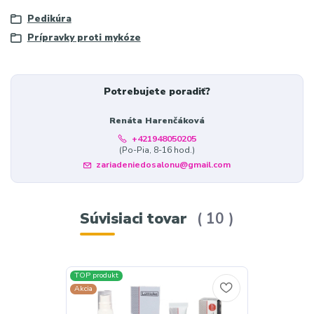
Pedikúra
Prípravky proti mykóze
Potrebujete poradiť?
Renáta Harenčáková
+421948050205
(Po-Pia, 8-16 hod.)
zariadeniedosalonu@gmail.com
Súvisiaci tovar
10
TOP produkt
Akcia
Akcia