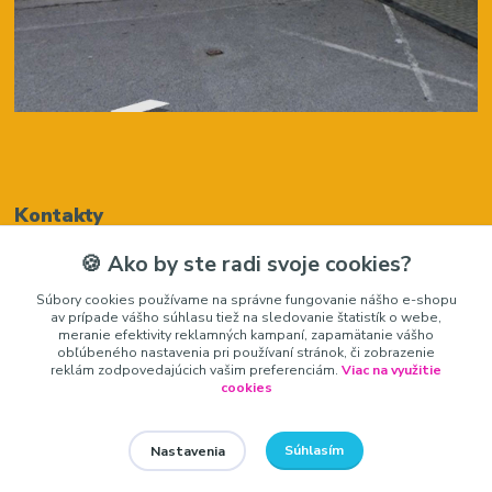
Kontakty
🍪 Ako by ste radi svoje cookies?
Renáta Harenčáková
Súbory cookies používame na správne fungovanie nášho e-shopu
+421948050205
av prípade vášho súhlasu tiež na sledovanie štatistík o webe,
(Po-Pia, 8-16 hod.)
meranie efektivity reklamných kampaní, zapamätanie vášho
obľúbeného nastavenia pri používaní stránok, či zobrazenie
zariadeniedosalonu@gmail.com
reklám zodpovedajúcich vašim preferenciám.
Viac na využitie
cookies
Súhlasím
Nastavenia
zariadeniedosalonu.sk