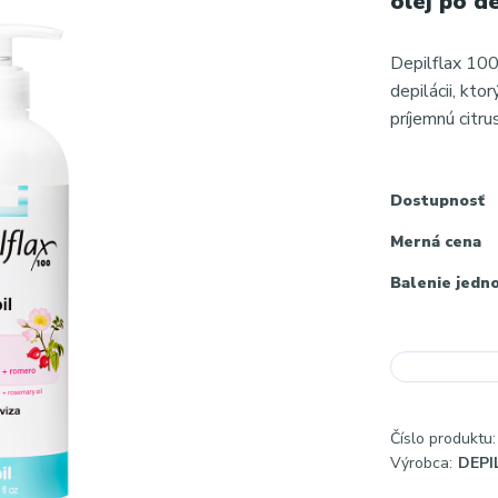
olej po d
Depilflax 100
depilácii, kt
príjemnú citr
Dostupnosť
Merná cena
Balenie jedn
Číslo produktu:
Výrobca:
DEPI