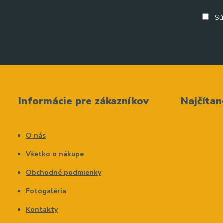
Sú
Informácie pre zákazníkov
Najčítan
O nás
Všetko o nákupe
Obchodné podmienky
Fotogaléria
Kontakty