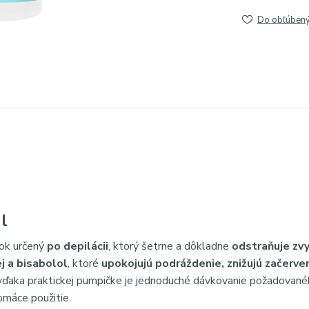
Do obľúben
l
vok určený
po depilácii
, ktorý šetrne a dôkladne
odstraňuje zv
ej a bisabolol
, ktoré
upokojujú podráždenie, znižujú začerve
vďaka praktickej pumpičke je jednoduché dávkovanie požadovan
omáce použitie.