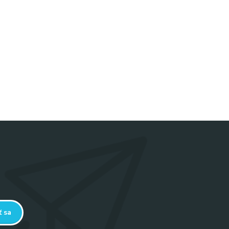
othskin
ť sa