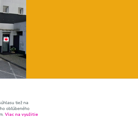
úhlasu tiež na
ášho obľúbeného
ám.
Viac na využitie
Vytvorené na
Eshop-rychlo.sk