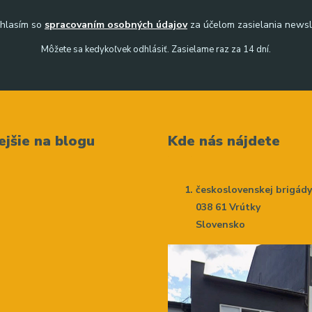
hlasím so
spracovaním osobných údajov
za účelom zasielania newsl
Môžete sa kedykoľvek odhlásiť. Zasielame raz za 14 dní.
ejšie na blogu
Kde nás nájdete
československej brigád
038 61 Vrútky
Slovensko