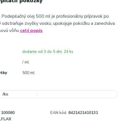
epilácii pokožky
 Podepilačný olej 500 ml je profesionálny prípravok po
orý odstraňuje zvyšky vosku, upokojuje pokožku a zanecháva
usovú vôňu
celý popis
dodanie od 3 do 5 dní, 24 ks
/ ml
otky
500 ml
/
ks
100080
EAN kód:
8421421410131
LFLAX