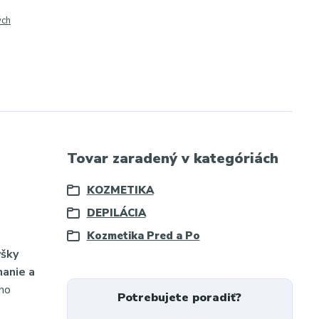
ých
Tovar zaradený v kategóriách
KOZMETIKA
DEPILÁCIA
Kozmetika Pred a Po
yšky
nanie a
ého
Potrebujete poradiť?