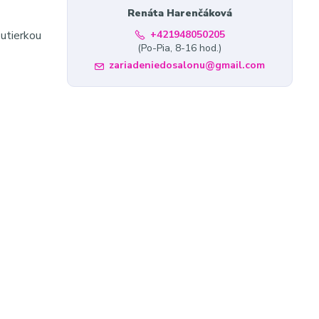
Renáta Harenčáková
utierkou
+421948050205
(Po-Pia, 8-16 hod.)
zariadeniedosalonu@gmail.com