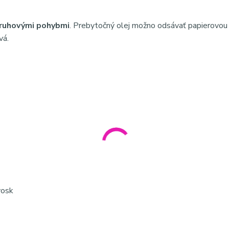
kruhovými pohybmi
. Prebytočný olej možno odsávať papierovou 
vá.
vosk
upokojujúci olej citrusový vôňa bisabolol olivový olej rozmarín