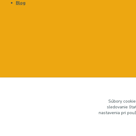
Blog
Súbory cookie
sledovanie šta
nastavenia pri pou
zariadeniedosalonu.sk