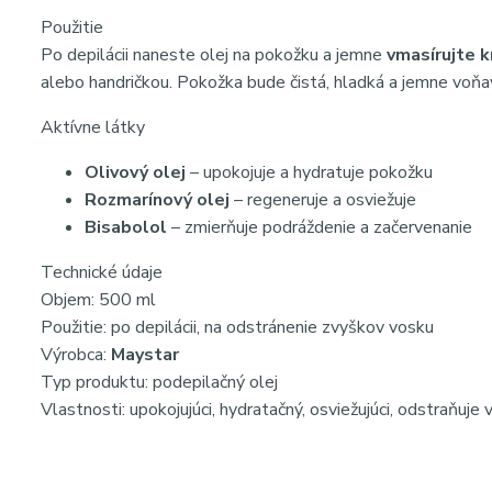
Použitie
Po depilácii naneste olej na pokožku a jemne
vmasírujte 
alebo handričkou. Pokožka bude čistá, hladká a jemne voňa
Aktívne látky
Olivový olej
– upokojuje a hydratuje pokožku
Rozmarínový olej
– regeneruje a osviežuje
Bisabolol
– zmierňuje podráždenie a začervenanie
Technické údaje
Objem: 500 ml
Použitie: po depilácii, na odstránenie zvyškov vosku
Výrobca:
Maystar
Typ produktu: podepilačný olej
Vlastnosti: upokojujúci, hydratačný, osviežujúci, odstraňuje 
SEO KLÚČOVÉ SLOVÁ
Depilflax 100 olej po depilácii 500 ml odstraňovanie vosku 