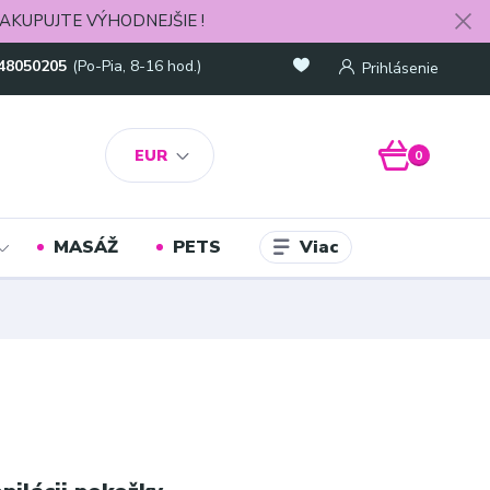
AKUPUJTE VÝHODNEJŠIE !
48050205
(Po-Pia, 8-16 hod.)
Prihlásenie
EUR
0
Viac
MASÁŽ
PETS