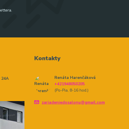
ettera.
Kontakty
Renáta Harenčáková
y 24A
+421948050205
(Po-Pia, 8-16 hod.)
zariadeniedosalonu@gmail.com