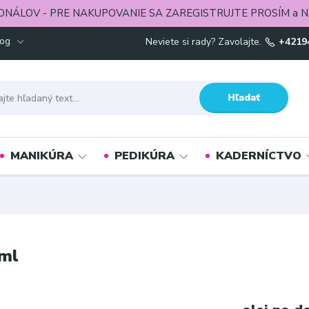
ONÁLOV - PRE NAKUPOVANIE SA ZAREGISTRUJTE PROSÍM a N
log
Neviete si rady? Zavolajte.
+4219
Hľadať
MANIKÚRA
PEDIKÚRA
KADERNÍCTVO
0ml