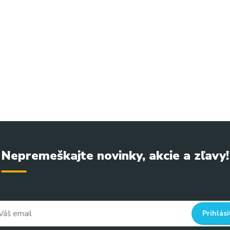
 Maystar upokojujúci olej citrus
waxremoval #hairremoval #epilationcare #professionalwax #smo
Nepremeškajte novinky, akcie a zľavy!
Prihlási