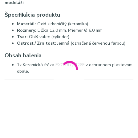
modeláži
.
Špecifikácia produktu
Materiál:
Oxid zirkoničitý (keramika)
Rozmery:
Dĺžka 12,0 mm, Priemer Ø 6,0 mm
Tvar:
Oblý valec (cylinder)
Ostrosť / Zrnitost:
Jemná (označená červenou farbou)
Obsah balenia
1x Keramická fréza EXO RD / 426F v ochrannom plastovom
obale.
Hashtagy, Google, SEO a Meta:
#exo #keramickafreza
#manikura #nechty #exocutters #nailslovakia; najlepšia fréza na
odstránenie gélu, keramické nástavce na brúsku na nechty, EXO
426F recenzie, červená fréza na nechty; keramická fréza EXO,
brúsny nástavec na nechty, fréza na hybridy, oxid zirkoničitý
fréza;
Meta popis: