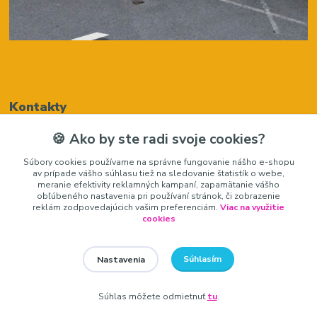
Kontakty
🍪 Ako by ste radi svoje cookies?
Renáta Harenčáková
Súbory cookies používame na správne fungovanie nášho e-shopu
+421948050205
av prípade vášho súhlasu tiež na sledovanie štatistík o webe,
(Po-Pia, 8-16 hod.)
meranie efektivity reklamných kampaní, zapamätanie vášho
obľúbeného nastavenia pri používaní stránok, či zobrazenie
zariadeniedosalonu@gmail.com
reklám zodpovedajúcich vašim preferenciám.
Viac na využitie
cookies
Súhlasím
Nastavenia
zariadeniedosalonu.sk
Súhlas môžete odmietnuť
tu
.
Vytvorené na
Eshop-rychlo.sk