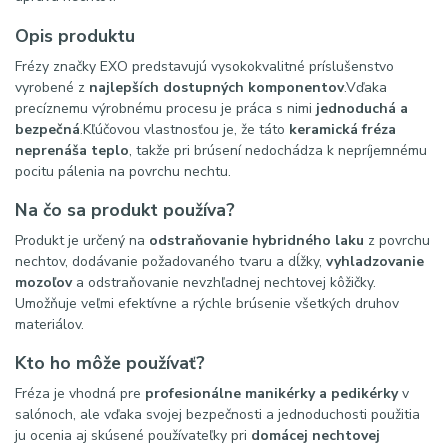
Opis produktu
Frézy značky EXO predstavujú vysokokvalitné príslušenstvo
vyrobené z
najlepších dostupných komponentov
.
Vďaka
precíznemu výrobnému procesu je práca s nimi
jednoduchá a
bezpečná
.
Kľúčovou vlastnosťou je, že táto
keramická fréza
neprenáša teplo
, takže pri brúsení nedochádza k nepríjemnému
pocitu pálenia na povrchu nechtu.
Na čo sa produkt používa?
Produkt je určený na
odstraňovanie hybridného laku
z povrchu
nechtov, dodávanie požadovaného tvaru a dĺžky,
vyhladzovanie
mozoľov
a odstraňovanie nevzhľadnej nechtovej kôžičky.
Umožňuje veľmi efektívne a rýchle brúsenie všetkých druhov
materiálov.
Kto ho môže používať?
Fréza je vhodná pre
profesionálne manikérky a pedikérky
v
salónoch, ale vďaka svojej bezpečnosti a jednoduchosti použitia
ju ocenia aj skúsené používateľky pri
domácej nechtovej