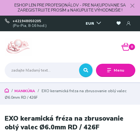
ESHOP LEN PRE PROFESIONÁLOV - PRE NAKUPOVANIE SA
ZAREGISTRUJTE PROSÍM a NAKUPUJTE VÝHODNEJŠIE !
+421948050205
EUR
(Po-Pia, 8-16 hod.)
0
Menu
MANIKÚRA
EXO keramická fréza na zbrusovanie oblý valec
Ø6.0mm RD / 426F
EXO keramická fréza na zbrusovanie
oblý valec Ø6.0mm RD / 426F