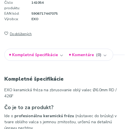
Číslo
141054
produktu:
EAN kód:
5906717447075
Výrobca:
EXO
Do obľúbených
Kompletné špecifikácie
Komentáre
0
Kompletné špecifikácie
EXO keramická fréza na zbrusovanie oblý valec Ø6.0mm RD /
426F
Čo je to za produkt?
Ide o
profesionálnu keramickú frézu
(nástavec do brúsky) v
tvare oblého valca s jemnou zrnitosťou, určenú na detailnú
úpravu nechtov.