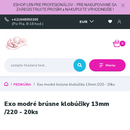
ESHOP LEN PRE PROFESIONÁLOV - PRE NAKUPOVANIE SA
ZAREGISTRUJTE PROSÍM a NAKUPUJTE VÝHODNEJŠIE !
+421948050205
EUR
(Po-Pia, 8-16 hod.)
0
Menu
PEDIKÚRA
Exo modré brúsne klobúčiky 13mm /220 - 20ks
Exo modré brúsne klobúčiky 13mm
/220 - 20ks