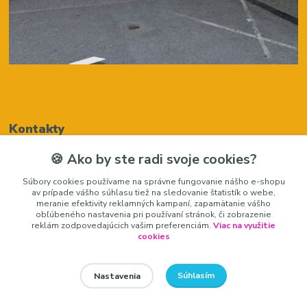
Kontakty
🍪 Ako by ste radi svoje cookies?
🍪 Ako by ste radi svoje cookies?
Renáta Harenčáková
Súbory cookies používame na správne fungovanie nášho e-shopu
Súbory cookies používame na správne fungovanie nášho e-shopu
+421948050205
av prípade vášho súhlasu tiež na sledovanie štatistík o webe,
av prípade vášho súhlasu tiež na sledovanie štatistík o webe,
(Po-Pia, 8-16 hod.)
meranie efektivity reklamných kampaní, zapamätanie vášho
meranie efektivity reklamných kampaní, zapamätanie vášho
obľúbeného nastavenia pri používaní stránok, či zobrazenie
obľúbeného nastavenia pri používaní stránok, či zobrazenie
zariadeniedosalonu@gmail.com
reklám zodpovedajúcich vašim preferenciám.
reklám zodpovedajúcich vašim preferenciám.
Viac na využitie
Viac na využitie
cookies
cookies
Súhlasím
Súhlasím
Nastavenia
Nastavenia
zariadeniedosalonu.sk