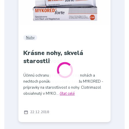
Nohy
Krásne nohy, skvelá
starostlivosť !
Účinnú ochranu pred plesňami na nohách a
nechtoch ponúkajú produkty z radu MYKORED -
prípravky na starostlivosť o nohy. Clotrimazol
obsiahnutý v MYKO...
čítať celé
22
12
2018