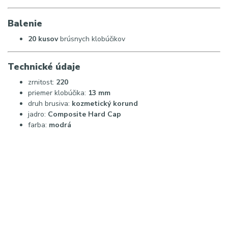
Balenie
20 kusov
brúsnych klobúčikov
Technické údaje
zrnitost:
220
priemer klobúčika:
13 mm
druh brusiva:
kozmetický korund
jadro:
Composite Hard Cap
farba:
modrá
Hashtagy:
#Exo #brúsneklobúčiky #pedikúra #podológia
#profesionálnapedikúra #brúsnečiapočky #odstráneniemozoľov
#salónnevybavenie #kozmetickékabinet #ExoBlue #zrno80
SEO kľúčové slová:
Exo modré brúsne klobúčiky 13mm, brúsne klobúčiky zrno 80,
pedikérske brúsne klobúčiky, podologické brúsne čiapočky, Exo
Blue Hard Cap, brúsne klobúčiky 13 mm, profesionálna pedikúra,