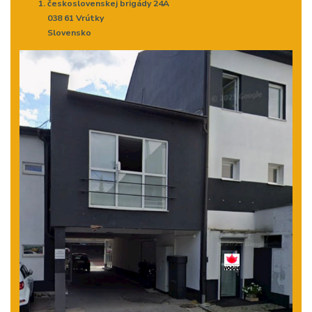
československej brigády 24A
038 61 Vrútky
Slovensko