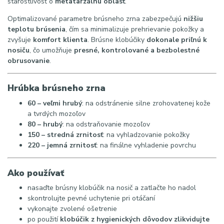
starostlivosť o
metatarzálnu oblasť
.
Optimalizované parametre brúsneho zrna zabezpečujú
nižšiu
teplotu brúsenia
, čím sa minimalizuje prehrievanie pokožky a
zvyšuje
komfort klienta
. Brúsne klobúčiky
dokonale priľnú k
nosiču
, čo umožňuje
presné, kontrolované a bezbolestné
obrusovanie
.
Hrúbka brúsneho zrna
60 – veľmi hrubý
: na odstránenie silne zrohovatenej kože
a tvrdých mozoľov
80 – hrubý
: na odstraňovanie mozoľov
150 – stredná zrnitosť
: na vyhladzovanie pokožky
220 – jemná zrnitosť
: na finálne vyhladenie povrchu
Ako používať
nasaďte brúsny klobúčik na nosič a zatlačte ho nadol
skontrolujte pevné uchytenie pri otáčaní
vykonajte zvolené ošetrenie
po použití
klobúčik z hygienických dôvodov zlikvidujte