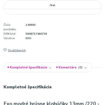
/
bal
Číslo
149690
produktu:
EAN kód:
5906717460739
Výrobca:
EXO
Do obľúbených
Kompletné špecifikácie
Komentáre
0
Kompletné špecifikácie
Exo modré brúsne
klobúč
iky
13mm /220 -