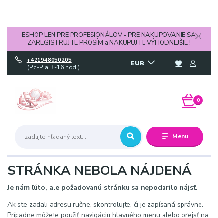
odstránenie mozoľov, brúsne klobúčiky 20 ks
ESHOP LEN PRE PROFESIONÁLOV - PRE NAKUPOVANIE SA
ZAREGISTRUJTE PROSÍM a NAKUPUJTE VÝHODNEJŠIE !
+421948050205
EUR
(Po-Pia, 8-16 hod.)
0
Menu
STRÁNKA NEBOLA NÁJDENÁ
Je nám ľúto, ale požadovanú stránku sa nepodarilo nájsť.
Ak ste zadali adresu ručne, skontrolujte, či je zapísaná správne.
Prípadne môžete použiť navigáciu hlavného menu alebo prejsť na