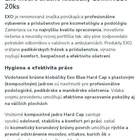
20ks
EXO
je renomovaná značka ponúkajúca
profesionálne
vybavenie a príslušenstvo pre kozmetológiu a podológiu
.
Zameriava sa na
najvyššiu kvalitu spracovania
, inovatívne
riešenia a neustály rozvoj portfólia tak, aby plne zodpovedalo
potrebám odborníkov v salónoch a ambulanciách. Produkty EXO,
vrátane
pedikérskych frézok a príslušenstva
, výrazne
zvyšujú
komfort, bezpečnosť a efektivitu ošetrení
.
Hygiena a efektivita práce
Vodotesné brúsne klobúčiky Exo Blue Hard Cap s plastovým
(kompozitným) jadrom
sú navrhnuté pre
profesionálne
podologické, pedikérske a manikérske ošetrenia
. Vďaka
svojmu prevedeniu umožňujú
efektívne opracovanie pokožky aj
na väčších plochách
.
Vnútorné
kompozitné jadro Hard Cap
zaisťuje
vysokú
odolnosť, stabilitu a komfort pri práci
, zatiaľ
čo
kozmetický korundový brúsny povrch
umožňuje
rýchle a
presné odstránenie mozoľov, otlakov, kurích ôk
a