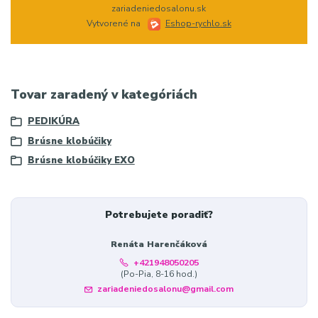
zariadeniedosalonu.sk
Vytvorené na
Eshop-rychlo.sk
Tovar zaradený v kategóriách
PEDIKÚRA
Brúsne klobúčiky
Brúsne klobúčiky EXO
Potrebujete poradiť?
Renáta Harenčáková
+421948050205
(Po-Pia, 8-16 hod.)
zariadeniedosalonu@gmail.com