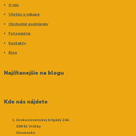
O nás
Všetko o nákupe
Obchodné podmienky
Fotogaléria
Kontakty
Blog
Najčítanejšie na blogu
Kde nás nájdete
československej brigády 24A
038 61 Vrútky
Slovensko