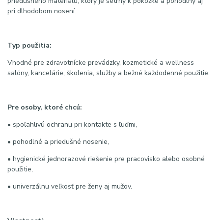
priedušného materiálu, ktorý je šetrný k pokožke a pohodlný aj
pri dlhodobom nosení.
Typ použitia:
Vhodné pre zdravotnícke prevádzky, kozmetické a wellness
salóny, kancelárie, školenia, služby a bežné každodenné použitie.
Pre osoby, ktoré chcú:
• spoľahlivú ochranu pri kontakte s ľuďmi,
• pohodlné a priedušné nosenie,
• hygienické jednorazové riešenie pre pracovisko alebo osobné
použitie,
• univerzálnu veľkosť pre ženy aj mužov.