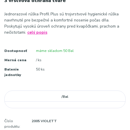
3 vrstvová ochrana tváre
Jednorazové rúška Profil Plus sú trojvrstvové hygienické rúška
navrhnuté pre bezpečné a komfortné nosenie počas dňa.
Poskytujú vysokú úroveň ochrany pred kvapôčkami, prachom a
nečistotami.
celý popis
Dostupnosť
máme skladom 50 Bal
Merná cena
/ ks
Balenie
50 ks
jednotky
/
Bal
Číslo
2005 VIOLETT
produktu: