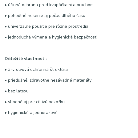
• účinná ochrana pred kvapôčkami a prachom
• pohodlné nosenie aj počas dlhého času
• univerzálne použitie pre rôzne prostredia
• jednoduchá výmena a hygienická bezpečnosť
Dôležité vlastnosti:
• 3-vrstvová ochranná štruktúra
• priedušné, zdravotne nezávadné materiály
• bez latexu
• vhodné aj pre citlivú pokožku
• hygienické a jednorazové
Kľúčové slová / hashtagy: