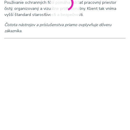
Používanie ochranných fólií pomáha udržať pracovný priestor
čistý, organizovaný a vizuálne profesionálny. Klient tak vníma
vyšší štandard starostlivosti a bezpečnosti.
Čistota nástrojov a príslušenstva priamo ovplyvňuje dôveru
zákazníka.
SEO
Meta Title:
PRO INK fólia na fľaše 250 ks – hygienická ochrana
pre tetovacie štúdio
Meta Description:
PRO INK fólia na fľaše 250 ks pre tetovacie
štúdiá. Jednorazová hygienická ochrana fliaš s farbami a
tekutinami pre bezpečnú a čistú prácu.
Kľúčové slová
PRO INK fólia na fľaše, fólia na tetovacie fľaše, tattoo bottle
cover, hygienická ochrana fliaš, jednorazová fólia, tetovacie
príslušenstvo, tattoo hygiene, ochrana farieb, štúdiové vybavenie,
tattoo supplies