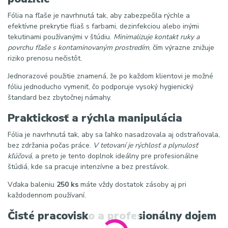
Fólia na fľaše je navrhnutá tak, aby zabezpečila rýchle a
efektívne prekrytie fliaš s farbami, dezinfekciou alebo inými
tekutinami používanými v štúdiu.
Minimalizuje kontakt ruky a
povrchu fľaše s kontaminovaným prostredím
, čím výrazne znižuje
riziko prenosu nečistôt.
Jednorazové použitie znamená, že po každom klientovi je možné
fóliu jednoducho vymeniť, čo podporuje vysoký hygienický
štandard bez zbytočnej námahy.
Praktickosť a rýchla manipulácia
Fólia je navrhnutá tak, aby sa ľahko nasadzovala aj odstraňovala,
bez zdržania počas práce.
V tetovaní je rýchlosť a plynulosť
kľúčová
, a preto je tento doplnok ideálny pre profesionálne
štúdiá, kde sa pracuje intenzívne a bez prestávok.
Vďaka baleniu
250 ks
máte vždy dostatok zásoby aj pri
každodennom používaní.
Čisté pracovisko a profesionálny dojem