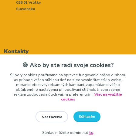
038 61 Vrútky
Slovensko
Kontakty
🍪 Ako by ste radi svoje cookies?
Renáta Harenčáková
Súbory cookies používame na správne fungovanie nášho e-shopu
+421948050205
av prípade vášho súhlasu tiež na sledovanie štatistík o webe,
(Po-Pia, 8-16 hod.)
meranie efektivity reklamných kampaní, zapamätanie vášho
obľúbeného nastavenia pri používaní stránok, či zobrazenie
zariadeniedosalonu@gmail.com
reklám zodpovedajúcich vašim preferenciám.
Viac na využitie
cookies
Súhlasím
Nastavenia
zariadeniedosalonu.sk
Súhlas môžete odmietnuť
tu
.
Vytvorené na
Eshop-rychlo.sk