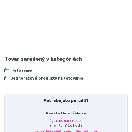
Hashtagy
#PROINK #TattooHygiene #TattooStudio #TattooSupplies
#TattooEquipment #BottleCover #TattooArtist #CleanWorkspace
#InkWork #StudioHygiene #TattooTools #ProfessionalTattoo
#InkLife #WorkSafety #TattooGear
Tovar zaradený v kategóriách
Tetovanie
Jednorázové produkty na tetovanie
Potrebujete poradiť?
Renáta Harenčáková
+421948050205
(Po-Pia, 8-16 hod.)
zariadeniedosalonu@gmail.com