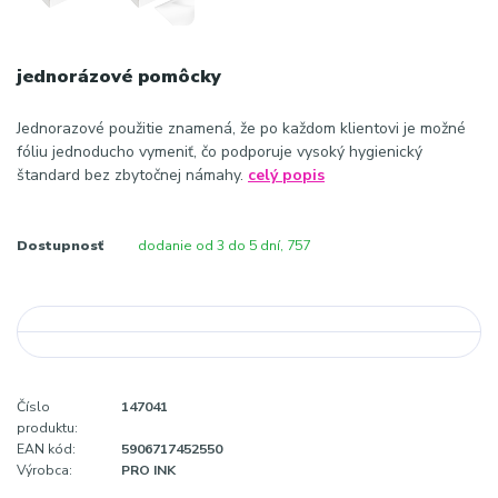
jednorázové pomôcky
Jednorazové použitie znamená, že po každom klientovi je možné
fóliu jednoducho vymeniť, čo podporuje vysoký hygienický
štandard bez zbytočnej námahy.
celý popis
Dostupnosť
dodanie od 3 do 5 dní, 757
Číslo
147041
produktu:
EAN kód:
5906717452550
Výrobca:
PRO INK