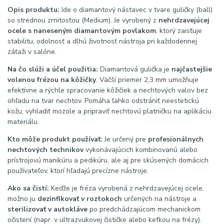
Opis produktu:
Ide o diamantový nástavec v tvare guličky (ball)
so strednou zrnitosťou (Medium). Je vyrobený z
nehrdzavejúcej
ocele s naneseným diamantovým povlakom
, ktorý zaisťuje
stabilitu, odolnosť a dlhú životnosť nástroja pri každodennej
záťaži v salóne.
Na čo slúži a účel použitia:
Diamantová gulička je
najčastejšie
volenou frézou na kôžičky
. Väčší priemer 2,3 mm umožňuje
efektívne a rýchle spracovanie kôžičiek a nechtových valov bez
ohľadu na tvar nechtov. Pomáha ľahko odstrániť neestetickú
kožu, vyhladiť mozole a pripraviť nechtovú platničku na aplikáciu
materiálu.
Kto môže produkt používať:
Je určený pre
profesionálnych
nechtových technikov
vykonávajúcich kombinovanú alebo
prístrojovú manikúru a pedikúru, ale aj pre skúsených domácich
používateľov, ktorí hľadajú precízne nástroje.
Ako sa čistí:
Keďže je fréza vyrobená z nehrdzavejúcej ocele,
možno ju
dezinfikovať v roztokoch
určených na nástroje a
sterilizovať v autokláve
po predchádzajúcom mechanickom
očistení (napr. v ultrazvukovej čističke alebo kefkou na frézy).