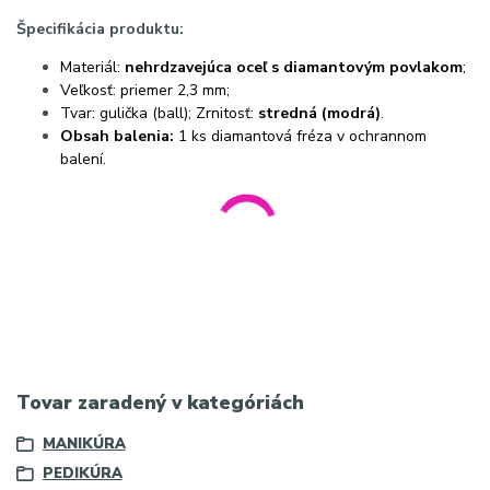
Špecifikácia produktu:
Materiál:
nehrdzavejúca oceľ s diamantovým povlakom
;
Veľkosť: priemer 2,3 mm;
Tvar: gulička (ball); Zrnitosť:
stredná (modrá)
.
Obsah balenia:
1 ks diamantová fréza v ochrannom
balení.
SEO a Meta:
diamantová gulička na kôžičky, EXO Pro 2.3 mm BL,
fréza na manikúru, pedikúra, diamantová fréza modrá; #exopro
#diamantovafreza #nechty #manikura #gulicka #exocutters
#nails #kozicky; diamantová fréza gulička 2.3mm, nástavce na
brúsku EXO Pro, profesionálna pedikúra, modrá fréza guličková;
Meta popis:
Tovar zaradený v kategóriách
MANIKÚRA
PEDIKÚRA