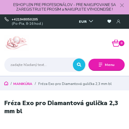
ESHOP LEN PRE PROFESIONÁLOV - PRE NAKUPOVANIE SA
ZAREGISTRUJTE PROSÍM a NAKUPUJTE VÝHODNEJŠIE !
+421948050205
EUR
(Po-Pia, 8-16 hod.)
0
Menu
MANIKÚRA
Fréza Exo pro Diamantová gulička 2,3 mm bl
Fréza Exo pro Diamantová gulička 2,3
mm bl