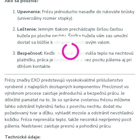
Ako sa používa?
Upevnenie:
Frézu jednoducho nasaďte do rukoväte brúsky
(univerzálny rozmer stopky).
Leštenie:
Jemným tlakom prechádzajte širšou časťou
kužeľa po ploche nechtu. Špička kužeľa vám zas umožní
dostať sa bližšie k okrajom a nechtovým valom.
Bezpečnosť:
Keďže materiál neprenáša teplo na nechtovú
platničku, práca je bezbolestná a bez pocitu pálenia aj pri
dlhšom kontakte.
Frézy značky EXO predstavujú vysokokvalitné príslušenstvo
vyrobené z najlepších dostupných komponentov.
Precíznosť vo
výrobnom procese zaisťuje jednoduchú a bezpečnú prácu.
Je
dôležité pamätať na to, že so správne zvolenou frézou môžeme
ľahko odstrániť hybridnú farbu z povrchu nechtu, dodať mu
požadovaný tvar a dĺžku, vyhladiť mozole a odstrániť nevzhľadnú
kožičku.
Fréza neprenáša teplo, takže nevzniká nepríjemný pocit
pálenia. Nadstavec zaisťuje presnú a pohodlnú prácu.
Technické údaje: