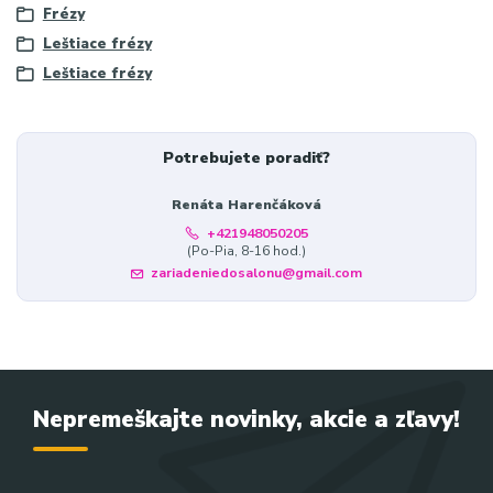
Frézy
Leštiace frézy
Leštiace frézy
Potrebujete poradiť?
Renáta Harenčáková
+421948050205
(Po-Pia, 8-16 hod.)
zariadeniedosalonu@gmail.com
Nepremeškajte novinky, akcie a zľavy!