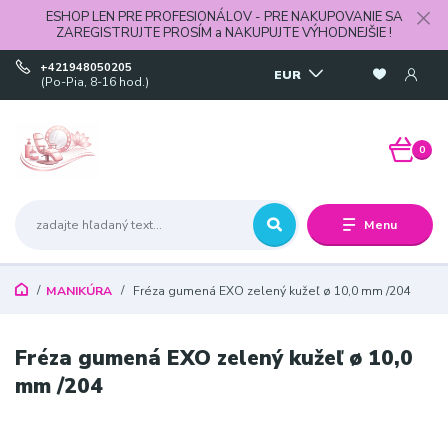
ESHOP LEN PRE PROFESIONÁLOV - PRE NAKUPOVANIE SA
ZAREGISTRUJTE PROSÍM a NAKUPUJTE VÝHODNEJŠIE !
+421948050205
EUR
(Po-Pia, 8-16 hod.)
0
Menu
MANIKÚRA
Fréza gumená EXO zelený kužeľ ø 10,0 mm /204
Fréza gumená EXO zelený kužeľ ø 10,0
mm /204