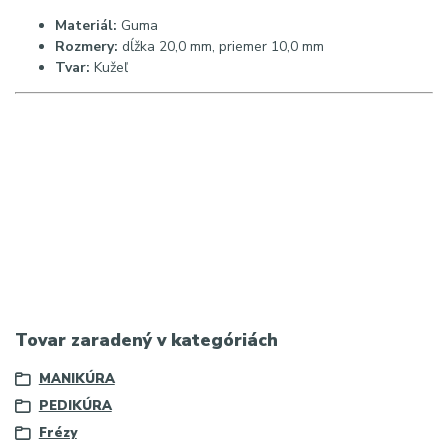
Materiál:
Guma
Rozmery:
dĺžka 20,0 mm, priemer 10,0 mm
Tvar:
Kužeľ
SEO kľúčové slová:
gumená fréza kužeľ, leštiaca fréza na
nechty, EXO zelená fréza, leštenie prírodných nechtov, fréza na
pedikúru, gumený kužeľ 10mm
|
Hashtagy:
#exo #nechty
#leštenie #manikúra #pedikúra #brúskananechty #zdravenechty
#exoprofessional #nailpolish
|
Najvyhľadávanejšie výrazy na
Google:
ako vyleštiť nechty do lesku, gumená fréza na gél lak,
EXO príslušenstvo k brúske, leštenie nechtov bez pálenia,
najlepšie frézy na pedikúru
|
Meta popis:
Tovar zaradený v kategóriách
MANIKÚRA
PEDIKÚRA
Frézy