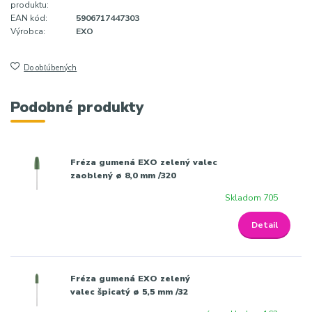
produktu:
EAN kód:
5906717447303
Výrobca:
EXO
Do obľúbených
Podobné produkty
Fréza gumená EXO zelený valec
zaoblený ø 8,0 mm /320
Skladom 705
Detail
Fréza gumená EXO zelený
valec špicatý ø 5,5 mm /32