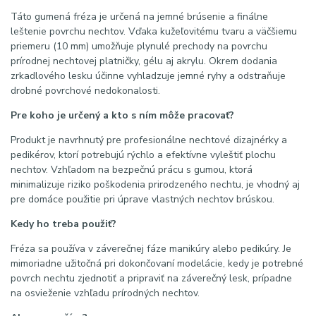
Táto gumená fréza je určená na jemné brúsenie a finálne
leštenie povrchu nechtov.
Vďaka kužeľovitému tvaru a väčšiemu
priemeru (10 mm) umožňuje plynulé prechody na povrchu
prírodnej nechtovej platničky, gélu aj akrylu. Okrem dodania
zrkadlového lesku účinne vyhladzuje jemné ryhy a odstraňuje
drobné povrchové nedokonalosti.
Pre koho je určený a kto s ním môže pracovať?
Produkt je navrhnutý pre profesionálne nechtové dizajnérky a
pedikérov, ktorí potrebujú rýchlo a efektívne vyleštiť plochu
nechtov. Vzhľadom na bezpečnú prácu s gumou, ktorá
minimalizuje riziko poškodenia prirodzeného nechtu, je vhodný aj
pre domáce použitie pri úprave vlastných nechtov brúskou.
Kedy ho treba použiť?
Fréza sa používa v záverečnej fáze manikúry alebo pedikúry. Je
mimoriadne užitočná pri dokončovaní modelácie, kedy je potrebné
povrch nechtu zjednotiť a pripraviť na záverečný lesk, prípadne
na osvieženie vzhľadu prírodných nechtov.