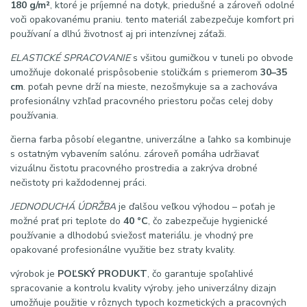
180 g/m²
, ktoré je príjemné na dotyk, priedušné a zároveň odolné
voči opakovanému praniu. tento materiál zabezpečuje komfort pri
používaní a dlhú životnosť aj pri intenzívnej záťaži.
ELASTICKÉ SPRACOVANIE
s všitou gumičkou v tuneli po obvode
umožňuje dokonalé prispôsobenie stoličkám s priemerom
30–35
cm
. poťah pevne drží na mieste, nezošmykuje sa a zachováva
profesionálny vzhľad pracovného priestoru počas celej doby
používania.
čierna farba pôsobí elegantne, univerzálne a ľahko sa kombinuje
s ostatným vybavením salónu. zároveň pomáha udržiavať
vizuálnu čistotu pracovného prostredia a zakrýva drobné
nečistoty pri každodennej práci.
JEDNODUCHÁ ÚDRŽBA
je ďalšou veľkou výhodou – poťah je
možné prať pri teplote do
40 °C
, čo zabezpečuje hygienické
používanie a dlhodobú sviežosť materiálu. je vhodný pre
opakované profesionálne využitie bez straty kvality.
výrobok je
POĽSKÝ PRODUKT
, čo garantuje spoľahlivé
spracovanie a kontrolu kvality výroby. jeho univerzálny dizajn
umožňuje použitie v rôznych typoch kozmetických a pracovných