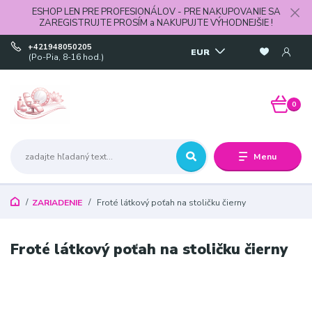
ESHOP LEN PRE PROFESIONÁLOV - PRE NAKUPOVANIE SA
ZAREGISTRUJTE PROSÍM a NAKUPUJTE VÝHODNEJŠIE !
+421948050205
EUR
(Po-Pia, 8-16 hod.)
0
Menu
ZARIADENIE
Froté látkový poťah na stoličku čierny
Froté látkový poťah na stoličku čierny