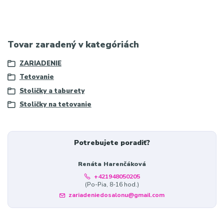
poťah
Tovar zaradený v kategóriách
ZARIADENIE
Tetovanie
Stoličky a taburety
Stoličky na tetovanie
Potrebujete poradiť?
Renáta Harenčáková
+421948050205
(Po-Pia, 8-16 hod.)
zariadeniedosalonu@gmail.com