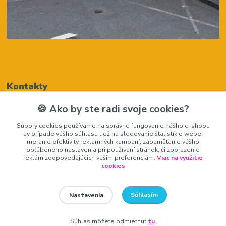
Kontakty
🍪 Ako by ste radi svoje cookies?
Renáta Harenčáková
Súbory cookies používame na správne fungovanie nášho e-shopu
+421948050205
av prípade vášho súhlasu tiež na sledovanie štatistík o webe,
(Po-Pia, 8-16 hod.)
meranie efektivity reklamných kampaní, zapamätanie vášho
obľúbeného nastavenia pri používaní stránok, či zobrazenie
zariadeniedosalonu@gmail.com
reklám zodpovedajúcich vašim preferenciám.
Viac na využitie
cookies
Súhlasím
Nastavenia
zariadeniedosalonu.sk
Súhlas môžete odmietnuť
tu
.
Vytvorené na
Eshop-rychlo.sk