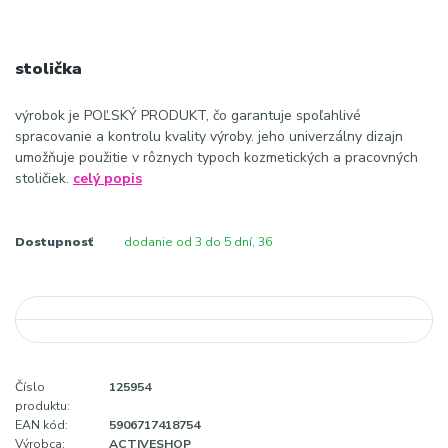
stolička
výrobok je POĽSKÝ PRODUKT, čo garantuje spoľahlivé
spracovanie a kontrolu kvality výroby. jeho univerzálny dizajn
umožňuje použitie v rôznych typoch kozmetických a pracovných
stoličiek.
celý popis
Dostupnosť
dodanie od 3 do 5 dní, 36
Číslo
125954
produktu:
EAN kód:
5906717418754
Výrobca:
ACTIVESHOP