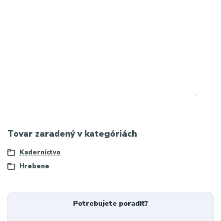
META POPIS:
Hrebeň Olivia Garden Black Label Comb Large s karbónovým
vláknom pre presné, hladké a poddajné rozčesanie vlasov.
Profesionálna kvalita vhodná do salónov aj domáce použitie
.
Tovar zaradený v kategóriách
Kaderníctvo
Hrebene
Potrebujete poradiť?