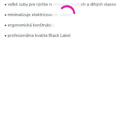
• veľké zuby pre rýchle rozčesanie hustých a dlhých vlasov
• minimalizuje elektrizovanie vlasov
• ergonomická konštrukcia
• profesionálna kvalita Black Label
KĽÚČOVÉ SLOVÁ / HASHTAGY:
#OliviaGarden #BlackLabelComb #CarbonFiberComb
#LargeComb #profesionalnyhreben #rozcesanievlasy #antifrizz
#haircomb #salonquality #uhladenievlasov