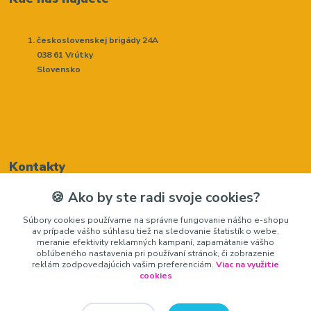
československej brigády 24A
038 61 Vrútky
Slovensko
Kontakty
🍪 Ako by ste radi svoje cookies?
Renáta Harenčáková
Súbory cookies používame na správne fungovanie nášho e-shopu
+421948050205
av prípade vášho súhlasu tiež na sledovanie štatistík o webe,
(Po-Pia, 8-16 hod.)
meranie efektivity reklamných kampaní, zapamätanie vášho
obľúbeného nastavenia pri používaní stránok, či zobrazenie
zariadeniedosalonu@gmail.com
reklám zodpovedajúcich vašim preferenciám.
Viac na využitie
cookies