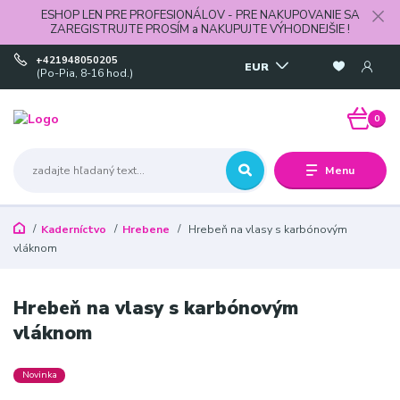
ESHOP LEN PRE PROFESIONÁLOV - PRE NAKUPOVANIE SA
ZAREGISTRUJTE PROSÍM a NAKUPUJTE VÝHODNEJŠIE !
+421948050205
EUR
(Po-Pia, 8-16 hod.)
0
Menu
Kaderníctvo
Hrebene
Hrebeň na vlasy s karbónovým
vláknom
Hrebeň na vlasy s karbónovým
vláknom
Novinka