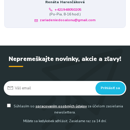
Renáta Harenčáková
+421948050205
(Po-Pia, 8-16 hod.)
zariadeniedosalonu@gmail.com
Nepremeškajte novinky, akcie a zľavy!
Prihlásiť sa
Súhlasím so
spracovaním osobných údajov
za účelom zasielania
newslettera.
Môžete sa kedykoľvek odhlásiť. Zasielame raz za 14 dní.