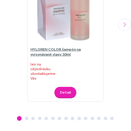
HYLOREN COLOR šampón na
HYLOREN COL
vyrovnávané vlasy 30ml
poškodené vl
len na
len na
objednávku,
objednávku,
skontaktujeme
skontaktujem
Vás
Vás
Detail