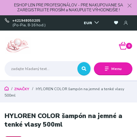
ESHOP LEN PRE PROFESIONÁLOV - PRE NAKUPOVANIE SA
ZAREGISTRUJTE PROSÍM a NAKUPUJTE VÝHODNEJŠIE !
+421948050205
EUR
(Po-Pia, 8-16 hod.)
0
Menu
ZNAČKY
HYLOREN COLOR šampón na jemné a tenké vlasy
500ml
HYLOREN COLOR šampón na jemné a
tenké vlasy 500ml