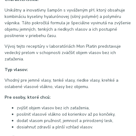
Unikátny a inovatívny šampón s vyváženým pH, ktorý obsahuje
kombináciu kyseliny hyalurónovej (silný polymér) a polyméru
vápnika. Táto pokročilá formula je špeciálne vyvinutá na zvýšenie
objemu jemných, tenkých a riedkych vlasov a ich postupné
posilnenie v priebehu času.
Vývoj tejto receptúry v laboratóriách Mon Platin predstavuje
vedecký prelom v schopnosti zväčšiť objem vlasov bez ich
zaťaženia.
Typ vlasov:
Vhodný pre jemné vlasy, tenké vlasy, riedke vlasy, krehké a
oslabené vlasové vlákno, vlasy bez objemu.
Pre osoby, ktoré chcú:
zvýšiť objem vlasov bez ich zaťaženia,
posilniť vlasové vlákno od korienkov až po končeky,
dodať vlasom pružnosť, jemnosť a prirodzený lesk,
dosiahnuť zdravší a plnší vzhľad vlasov.