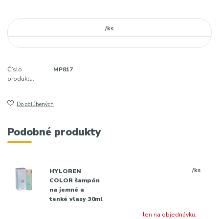
/
ks
Číslo
MP817
produktu:
Do obľúbených
Podobné produkty
/
ks
HYLOREN
COLOR šampón
na jemné a
tenké vlasy 30ml
len na objednávku,