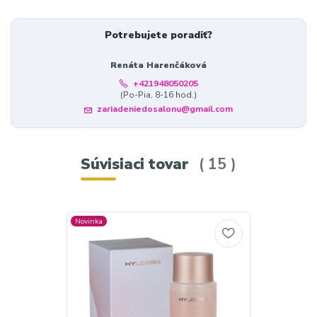
Potrebujete poradiť?
Renáta Harenčáková
+421948050205
(Po-Pia, 8-16 hod.)
zariadeniedosalonu@gmail.com
Súvisiaci tovar
15
Novinka
TOP produkt
Novinka