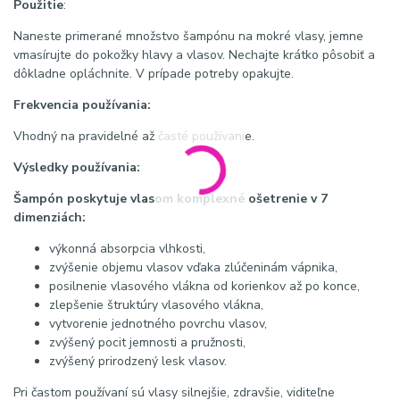
Použitie
:
Naneste primerané množstvo šampónu na mokré vlasy, jemne
vmasírujte do pokožky hlavy a vlasov. Nechajte krátko pôsobiť a
dôkladne opláchnite. V prípade potreby opakujte.
Frekvencia používania:
Vhodný na pravidelné až časté používanie.
Výsledky používania:
Šampón poskytuje vlasom komplexné ošetrenie v 7
dimenziách:
výkonná absorpcia vlhkosti,
zvýšenie objemu vlasov vďaka zlúčeninám vápnika,
posilnenie vlasového vlákna od korienkov až po konce,
zlepšenie štruktúry vlasového vlákna,
vytvorenie jednotného povrchu vlasov,
zvýšený pocit jemnosti a pružnosti,
zvýšený prirodzený lesk vlasov.
Pri častom používaní sú vlasy silnejšie, zdravšie, viditeľne