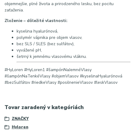
objemnejšie, plné života a prirodzeného lesku, bez pocitu
zaťaženia.
Zloženie – dôležité vlastnosti:
kyselina hyalurónová,
polymér vápnika pre objem vlasov,
bez SLS / SLES (bez sulfátov),
vyvážené pH,
šetrný k jemnému vlasovému vláknu.
#HyLoren #HyLoren1 #šampónNaJemnéVlasy
#šampónNaTenkéVlasy #objemVlasov #kyselinaHyalurónová
#bezSulfátov #riedkeVlasy #posilnenieVlasov #leskVlasov
Tovar zaradený v kategóriách
ZNAČKY
Hyloren