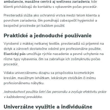
ambulancie, masážne centrá aj wellness zariadenia
, kde
klienti prichádzajú do kontaktu s vybavením počas procedúr.
Prestieradlá slúžia ako ochranná vrstva medzi telom klienta a
povrchom zariadenia, čím pomáhajú zabezpečiť hygienické a
bezpečné prostredie pri každom použití.
Praktické a jednoduché používanie
Vyrobené z mäkkej netkanej textílie, prestieradlá sú príjemné na
dotyk a zároveň dostatočne odolné pre profesionálne použitie.
Elastický pás
umožňuje rýchle nasadenie a pevné uchytenie na
rôzne typy vybavenia, čím sa zabraňuje ich zošmyknutiu počas
procedúr.
Vďaka univerzálnemu dizajnu sa prispôsobia kozmetickým
kreslám, masážnym lehátkam, lekárskym stoličkám či inému
profesionálnemu nábytku.
Jednoduchosť použitia šetrí čas personálu a zvyšuje efektivitu práce
v každodennej prevádzke.
Univerzálne využitie a individuálne