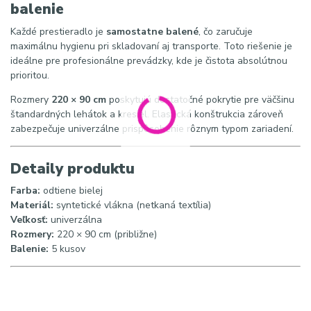
balenie
Každé prestieradlo je
samostatne balené
, čo zaručuje
maximálnu hygienu pri skladovaní aj transporte. Toto riešenie je
ideálne pre profesionálne prevádzky, kde je čistota absolútnou
prioritou.
Rozmery
220 × 90 cm
poskytujú dostatočné pokrytie pre väčšinu
štandardných lehátok a kresiel. Elastická konštrukcia zároveň
zabezpečuje univerzálne prispôsobenie rôznym typom zariadení.
Detaily produktu
Farba:
odtiene bielej
Materiál:
syntetické vlákna (netkaná textília)
Veľkosť:
univerzálna
Rozmery:
220 × 90 cm (približne)
Balenie:
5 kusov
SEO