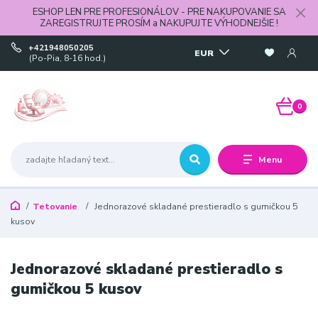
ESHOP LEN PRE PROFESIONÁLOV - PRE NAKUPOVANIE SA
ZAREGISTRUJTE PROSÍM a NAKUPUJTE VÝHODNEJŠIE !
+421948050205
EUR
(Po-Pia, 8-16 hod.)
0
Menu
Tetovanie
Jednorazové skladané prestieradlo s gumičkou 5
kusov
Jednorazové skladané prestieradlo s
gumičkou 5 kusov