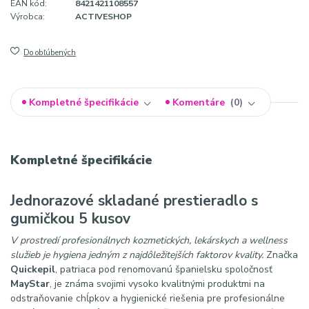
EAN kód:
8421421108557
Výrobca:
ACTIVESHOP
Do obľúbených
Kompletné špecifikácie
Komentáre
0
Kompletné špecifikácie
Jednorazové skladané prestieradlo s
gumičkou 5 kusov
V prostredí profesionálnych kozmetických, lekárskych a wellness
služieb je hygiena jedným z najdôležitejších faktorov kvality.
Značka
Quickepil
, patriaca pod renomovanú španielsku spoločnosť
MayStar
, je známa svojimi vysoko kvalitnými produktmi na
odstraňovanie chĺpkov a hygienické riešenia pre profesionálne