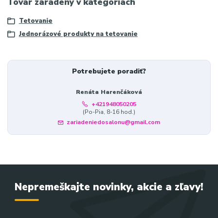
Tovar zaradený v kategóriách
Tetovanie
Jednorázové produkty na tetovanie
Potrebujete poradiť?
Renáta Harenčáková
+421948050205
(Po-Pia, 8-16 hod.)
zariadeniedosalonu@gmail.com
Nepremeškajte novinky, akcie a zľavy!