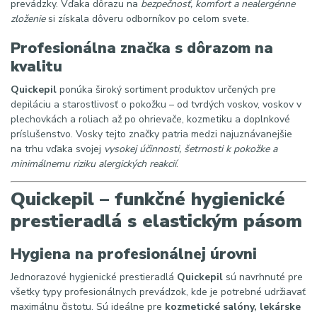
prevádzky. Vďaka dôrazu na
bezpečnosť, komfort a nealergénne
zloženie
si získala dôveru odborníkov po celom svete.
Profesionálna značka s dôrazom na
kvalitu
Quickepil
ponúka široký sortiment produktov určených pre
depiláciu a starostlivosť o pokožku – od tvrdých voskov, voskov v
plechovkách a roliach až po ohrievače, kozmetiku a doplnkové
príslušenstvo. Vosky tejto značky patria medzi najuznávanejšie
na trhu vďaka svojej
vysokej účinnosti, šetrnosti k pokožke a
minimálnemu riziku alergických reakcií
.
Quickepil – funkčné hygienické
prestieradlá s elastickým pásom
Hygiena na profesionálnej úrovni
Jednorazové hygienické prestieradlá
Quickepil
sú navrhnuté pre
všetky typy profesionálnych prevádzok, kde je potrebné udržiavať
maximálnu čistotu. Sú ideálne pre
kozmetické salóny, lekárske