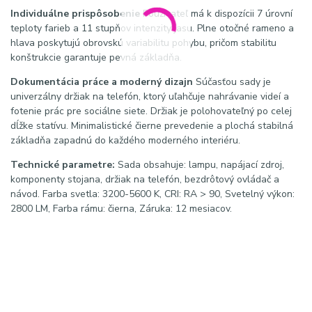
Individuálne prispôsobenie
Používateľ má k dispozícii 7 úrovní
teploty farieb a 11 stupňov intenzity jasu. Plne otočné rameno a
hlava poskytujú obrovskú variabilitu pohybu, pričom stabilitu
konštrukcie garantuje pevná základňa.
Dokumentácia práce a moderný dizajn
Súčasťou sady je
univerzálny držiak na telefón, ktorý uľahčuje nahrávanie videí a
fotenie prác pre sociálne siete. Držiak je polohovateľný po celej
dĺžke statívu. Minimalistické čierne prevedenie a plochá stabilná
základňa zapadnú do každého moderného interiéru.
Technické parametre:
Sada obsahuje: lampu, napájací zdroj,
komponenty stojana, držiak na telefón, bezdrôtový ovládač a
návod. Farba svetla: 3200-5600 K, CRI: RA > 90, Svetelný výkon:
2800 LM, Farba rámu: čierna, Záruka: 12 mesiacov.
#momomx6 #kozmetickalampa #osvetleniesalonu
#predlzovanierias #vizazistika #manikura #tetovanie
#profioptika
Najvyhľadávanejšie výrazy na Google:
kozmetická
lampa oblúk, lampa na predlžovanie rias, MOMO kozmetické
vybavenie, beztieňová lampa na líčenie, LED lampa pre
vizážistky
SEO kľúčové slová:
MOMO MX6, kozmetická LED