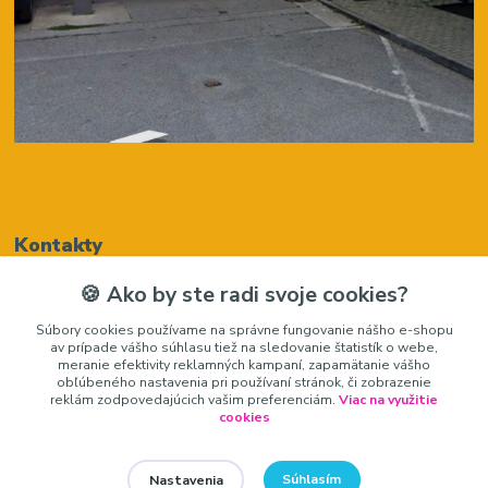
Kontakty
🍪 Ako by ste radi svoje cookies?
Renáta Harenčáková
Súbory cookies používame na správne fungovanie nášho e-shopu
+421948050205
av prípade vášho súhlasu tiež na sledovanie štatistík o webe,
(Po-Pia, 8-16 hod.)
meranie efektivity reklamných kampaní, zapamätanie vášho
obľúbeného nastavenia pri používaní stránok, či zobrazenie
zariadeniedosalonu@gmail.com
reklám zodpovedajúcich vašim preferenciám.
Viac na využitie
cookies
Súhlasím
Nastavenia