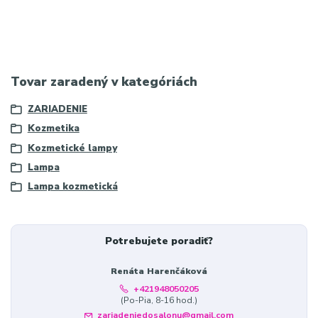
lampa, osvetlenie na riasy, profesionálna lampa do salónu,
oblúková lampa, svetlo na tetovanie
Tovar zaradený v kategóriách
ZARIADENIE
Kozmetika
Kozmetické lampy
Lampa
Lampa kozmetická
Potrebujete poradiť?
Renáta Harenčáková
+421948050205
(Po-Pia, 8-16 hod.)
zariadeniedosalonu@gmail.com