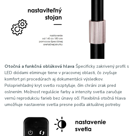
Otočná a funkčná oblúková hlava
Špecificky zakrivený profil s
LED diódami eliminuje tiene v pracovnej oblasti, čo zvyšuje
komfort pri procedúrach aj dokumentácii výsledkov.
Polopriehľadný kryt svetlo rozptyľuje, čím chráni zrak pred
oslnením. Možnosť regulácie farby a intenzity svetla zaručuje
vernú reprodukciu farieb bez únavy očí. Flexibilná otočná hlava
umožňuje nastavenie svetla presne podľa aktuálnej potreby.