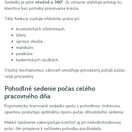
Sedadlo je plne
otočné o 360°
, čo výrazne uľahčuje prístup ku
klientovi bez potreby presúvania kresla.
Táto funkcia zvyšuje efektivitu práce pri:
kozmetických ošetreniach,
líčení,
úprave obočia,
manikúre,
pedikúre,
kaderníckych službách.
Otočný mechanizmus zároveň umožňuje prirodzený pohyb počas
celej procedúry.
Pohodlné sedenie počas celého
pracovného dňa
Ergonomicky tvarované sedadlo spolu s pohodlnou chrbtovou
opierkou poskytujú optimálnu oporu počas dlhodobého sedenia.
Mäkké čalúnenie zabezpečuje komfort aj pri niekoľkohodinovej
práci, čím prispieva k vyššiemu pohodliu používateľa.