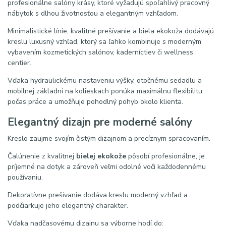
profesionálne salóny krásy, ktoré vyžadujú spoľahlivý pracovný
nábytok s dlhou životnosťou a elegantným vzhľadom.
Minimalistické línie, kvalitné prešívanie a biela ekokoža dodávajú
kreslu luxusný vzhľad, ktorý sa ľahko kombinuje s moderným
vybavením kozmetických salónov, kaderníctiev či wellness
centier.
Vďaka hydraulickému nastaveniu výšky, otočnému sedadlu a
mobilnej základni na kolieskach ponúka maximálnu flexibilitu
počas práce a umožňuje pohodlný pohyb okolo klienta.
Elegantný dizajn pre moderné salóny
Kreslo zaujme svojím čistým dizajnom a precíznym spracovaním.
Čalúnenie z kvalitnej
bielej ekokože
pôsobí profesionálne, je
príjemné na dotyk a zároveň veľmi odolné voči každodennému
používaniu.
Dekoratívne prešívanie dodáva kreslu moderný vzhľad a
podčiarkuje jeho elegantný charakter.
Vďaka nadčasovému dizajnu sa výborne hodí do: