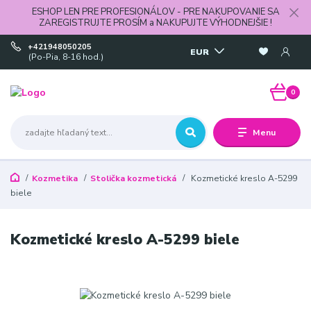
ESHOP LEN PRE PROFESIONÁLOV - PRE NAKUPOVANIE SA
ZAREGISTRUJTE PROSÍM a NAKUPUJTE VÝHODNEJŠIE !
+421948050205
EUR
(Po-Pia, 8-16 hod.)
0
Menu
Kozmetika
Stolička kozmetická
Kozmetické kreslo A-5299
biele
Kozmetické kreslo A-5299 biele