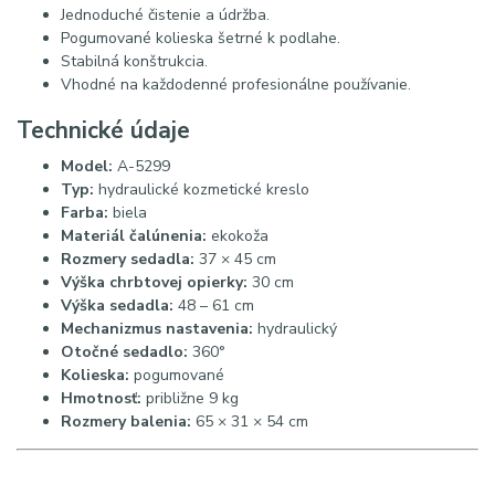
Jednoduché čistenie a údržba.
Pogumované kolieska šetrné k podlahe.
Stabilná konštrukcia.
Vhodné na každodenné profesionálne používanie.
Technické údaje
Model:
A-5299
Typ:
hydraulické kozmetické kreslo
Farba:
biela
Materiál čalúnenia:
ekokoža
Rozmery sedadla:
37 × 45 cm
Výška chrbtovej opierky:
30 cm
Výška sedadla:
48 – 61 cm
Mechanizmus nastavenia:
hydraulický
Otočné sedadlo:
360°
Kolieska:
pogumované
Hmotnosť:
približne 9 kg
Rozmery balenia:
65 × 31 × 54 cm
SEO Title