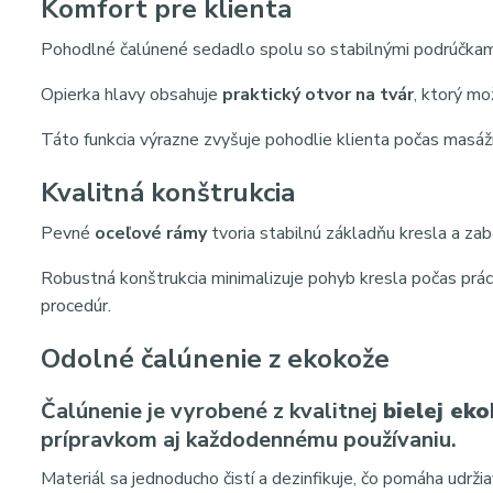
Komfort pre klienta
Pohodlné čalúnené sedadlo spolu so stabilnými podrúčkami
Opierka hlavy obsahuje
praktický otvor na tvár
, ktorý m
Táto funkcia výrazne zvyšuje pohodlie klienta počas masáž
Kvalitná konštrukcia
Pevné
oceľové rámy
tvoria stabilnú základňu kresla a za
Robustná konštrukcia minimalizuje pohyb kresla počas prác
procedúr.
Odolné čalúnenie z ekokože
Čalúnenie je vyrobené z kvalitnej
bielej ek
prípravkom aj každodennému používaniu.
Materiál sa jednoducho čistí a dezinfikuje, čo pomáha udrž