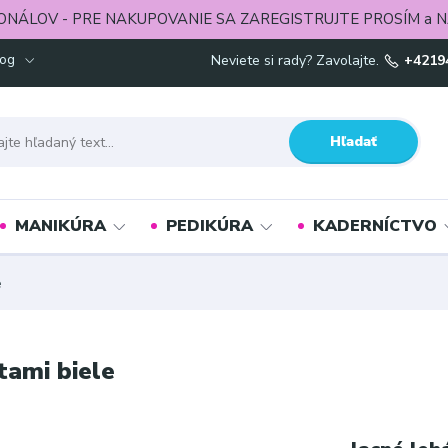
ONÁLOV - PRE NAKUPOVANIE SA ZAREGISTRUJTE PROSÍM a N
log
Neviete si rady? Zavolajte.
+4219
Hľadať
MANIKÚRA
PEDIKÚRA
KADERNÍCTVO
e
tami biele