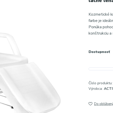
lacné leh
Kozmetické k
farbe je ideá
Ponúka pohodli
konštrukciu a 
Dostupnosť
Číslo produktu:
Výrobca:
ACT
Do obľúben