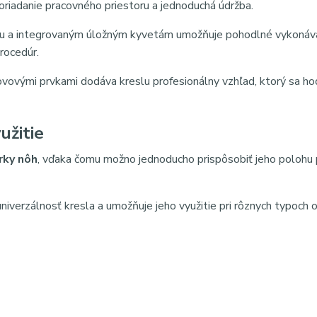
poriadanie pracovného priestoru a jednoduchá údržba.
niu a integrovaným úložným kyvetám umožňuje pohodlné vykonáv
rocedúr.
kovovými prvkami dodáva kreslu profesionálny vzhľad, ktorý sa ho
užitie
rky nôh
, vďaka čomu možno jednoducho prispôsobiť jeho polohu
verzálnosť kresla a umožňuje jeho využitie pri rôznych typoch o