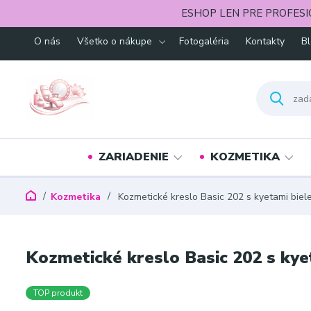
ESHOP LEN PRE PROFESI
O nás
Všetko o nákupe
Fotogaléria
Kontakty
B
ZARIADENIE
KOZMETIKA
Kozmetika
Kozmetické kreslo Basic 202 s kyetami biel
Kozmetické kreslo Basic 202 s kye
TOP produkt