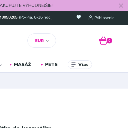
AKUPUJTE VÝHODNEJŠIE !
48050205
(Po-Pia, 8-16 hod.)
Prihlásenie
EUR
0
Viac
MASÁŽ
PETS