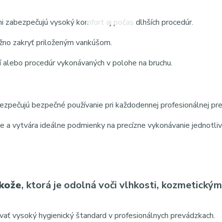
 zabezpečujú vysoký komfort aj počas dlhších procedúr.
ožno zakryť priloženým vankúšom.
í alebo procedúr vykonávaných v polohe na bruchu.
bezpečujú bezpečné používanie pri každodennej profesionálnej pr
e a vytvára ideálne podmienky na precízne vykonávanie jednotli
okože
, ktorá je odolná voči vlhkosti, kozmetickým
iavať vysoký hygienický štandard v profesionálnych prevádzkach.