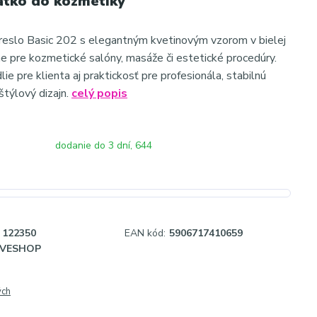
átko do kozmetiky
reslo Basic 202 s elegantným kvetinovým vzorom v bielej
lne pre kozmetické salóny, masáže či estetické procedúry.
e pre klienta aj praktickosť pre profesionála, stabilnú
štýlový dizajn.
celý popis
dodanie do 3 dní, 644
122350
EAN kód:
5906717410659
IVESHOP
ých