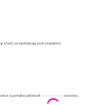
ty
, ktoré sa nachádzajú pod sedadlom.
práce a pomáha udržiavať poriadok na pracovisku.