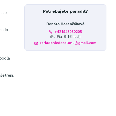
Potrebujete poradiť?
anie
Renáta Harenčáková
dí do
+421948050205
(Po-Pia, 8-16 hod.)
zariadeniedosalonu@gmail.com
 podľa
šetrení.