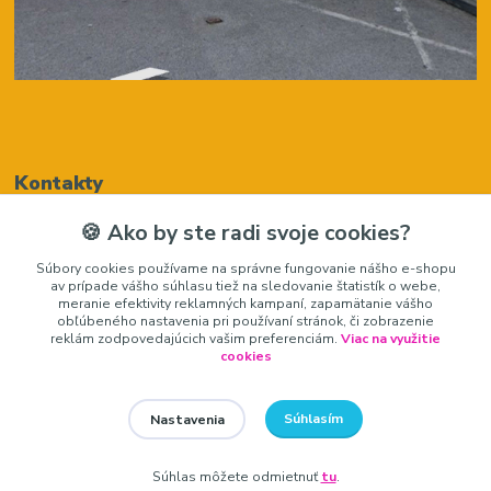
Kontakty
🍪 Ako by ste radi svoje cookies?
Renáta Harenčáková
Súbory cookies používame na správne fungovanie nášho e-shopu
+421948050205
av prípade vášho súhlasu tiež na sledovanie štatistík o webe,
(Po-Pia, 8-16 hod.)
meranie efektivity reklamných kampaní, zapamätanie vášho
obľúbeného nastavenia pri používaní stránok, či zobrazenie
zariadeniedosalonu@gmail.com
reklám zodpovedajúcich vašim preferenciám.
Viac na využitie
cookies
Súhlasím
Nastavenia
zariadeniedosalonu.sk
Súhlas môžete odmietnuť
tu
.
Vytvorené na
Eshop-rychlo.sk