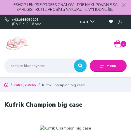
ESHOP LEN PRE PROFESIONÁLOV - PRE NAKUPOVANIE SA
ZAREGISTRUJTE PROSÍM a NAKUPUJTE VÝHODNEJŠIE !
+421948050205
EUR
(Po-Pia, 8-16 hod.)
0
Menu
Kufre, kufríky
Kufrík Champion big case
Kufrík Champion big case