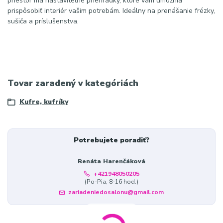
priestor má nastaviteľné priehradky, ktoré vám umožnia
prispôsobiť interiér vašim potrebám. Ideálny na prenášanie frézky,
sušiča a príslušenstva.
Tovar zaradený v kategóriách
Kufre, kufríky
Potrebujete poradiť?
Renáta Harenčáková
+421948050205
(Po-Pia, 8-16 hod.)
zariadeniedosalonu@gmail.com