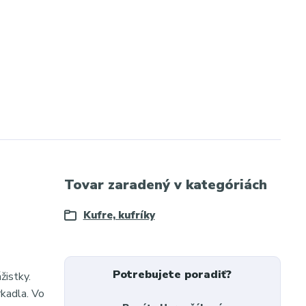
Tovar zaradený v kategóriách
Kufre, kufríky
Potrebujete poradiť?
žistky.
rkadla. Vo