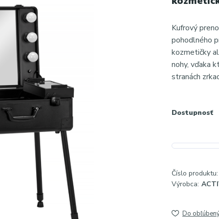
kozmetick
Kufrový preno
pohodlného pr
kozmetičky al
nohy, vďaka k
stranách zrkad
Dostupnosť
Číslo produktu:
Výrobca:
ACT
Do obľúben