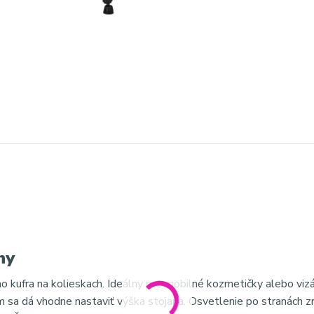
ny
kufra na kolieskach. Ideálny pre mobilné kozmetičky alebo vizá
m sa dá vhodne nastaviť výška stojana. Osvetlenie po stranách z