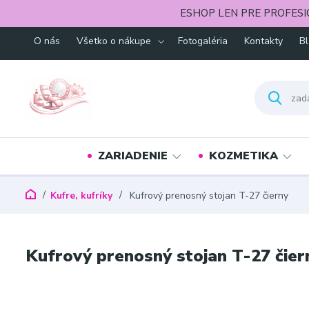
ESHOP LEN PRE PROFESI
O nás
Všetko o nákupe
Fotogaléria
Kontakty
B
ZARIADENIE
KOZMETIKA
Kufre, kufríky
Kufrový prenosný stojan T-27 čierny
Kufrový prenosný stojan T-27 čier