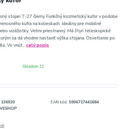
ý kufor
sný stojan T-27 čierny Funkčný kozmetický kufor v podobe
enosného kufra na kolieskach. Ideálny pre mobilné
ebo vizážistky. Veľmi priestranný. Má štyri teleskopické
torým sa dá vhodne nastaviť výška stojana. Osvetlenie po
la. Vo vnút...
celý popis
Skladom 11
136920
EAN kód:
5906717441684
IVESHOP
ých