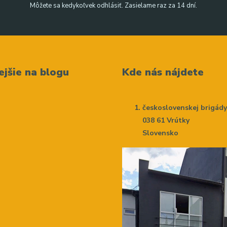
Môžete sa kedykoľvek odhlásiť. Zasielame raz za 14 dní.
ejšie na blogu
Kde nás nájdete
československej brigád
038 61 Vrútky
Slovensko