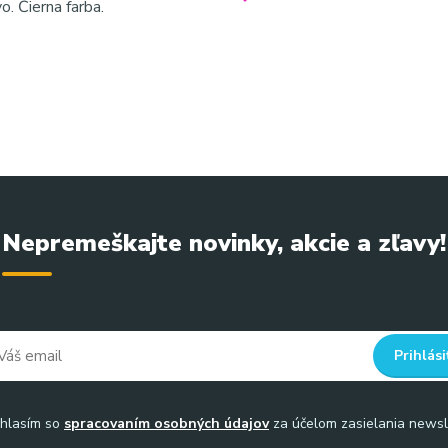
o. Čierna farba.
Nepremeškajte novinky, akcie a zľavy!
Prihlási
hlasím so
spracovaním osobných údajov
za účelom zasielania newsl