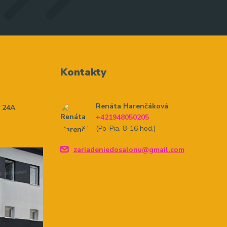
Kontakty
Renáta Harenčáková
y 24A
+421948050205
(Po-Pia, 8-16 hod.)
zariadeniedosalonu@gmail.com