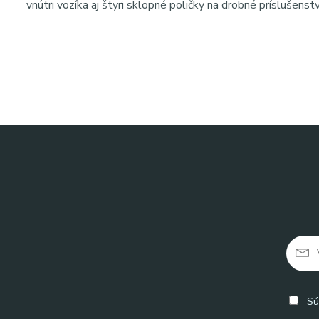
vnútri vozíka aj štyri sklopné poličky na drobné príslušenstv
Sú