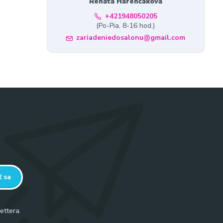
Renáta Harenčáková
+421948050205
(Po-Pia, 8-16 hod.)
zariadeniedosalonu@gmail.com
ť sa
ettera.