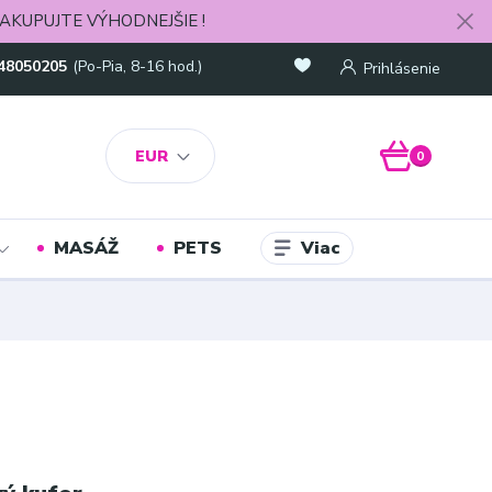
AKUPUJTE VÝHODNEJŠIE !
48050205
(Po-Pia, 8-16 hod.)
Prihlásenie
EUR
0
Viac
MASÁŽ
PETS