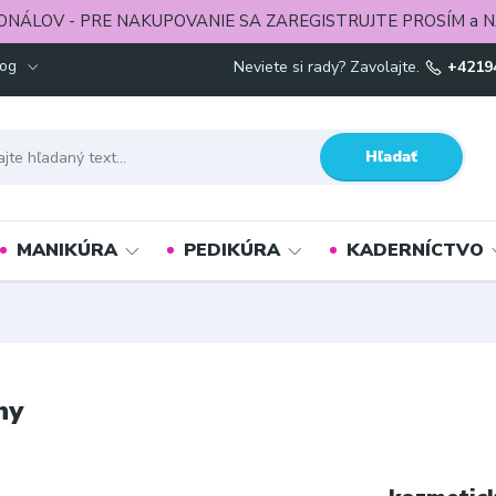
ONÁLOV - PRE NAKUPOVANIE SA ZAREGISTRUJTE PROSÍM a N
log
Neviete si rady? Zavolajte.
+4219
Hľadať
MANIKÚRA
PEDIKÚRA
KADERNÍCTVO
ny