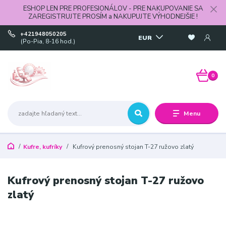
ESHOP LEN PRE PROFESIONÁLOV - PRE NAKUPOVANIE SA
ZAREGISTRUJTE PROSÍM a NAKUPUJTE VÝHODNEJŠIE !
+421948050205
EUR
(Po-Pia, 8-16 hod.)
0
Menu
Kufre, kufríky
Kufrový prenosný stojan T-27 ružovo zlatý
Kufrový prenosný stojan T-27 ružovo
zlatý