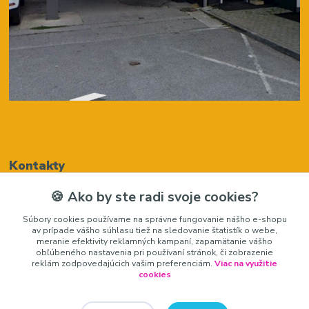
Kontakty
🍪 Ako by ste radi svoje cookies?
Renáta Harenčáková
Súbory cookies používame na správne fungovanie nášho e-shopu
+421948050205
av prípade vášho súhlasu tiež na sledovanie štatistík o webe,
(Po-Pia, 8-16 hod.)
meranie efektivity reklamných kampaní, zapamätanie vášho
obľúbeného nastavenia pri používaní stránok, či zobrazenie
zariadeniedosalonu@gmail.com
reklám zodpovedajúcich vašim preferenciám.
Viac na využitie
cookies