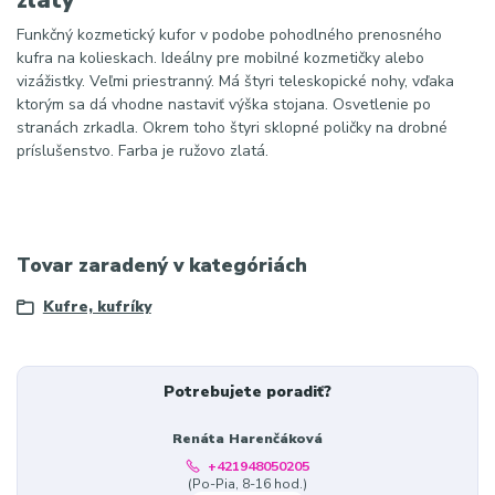
Funkčný kozmetický kufor v podobe pohodlného prenosného
kufra na kolieskach. Ideálny pre mobilné kozmetičky alebo
vizážistky. Veľmi priestranný. Má štyri teleskopické nohy, vďaka
ktorým sa dá vhodne nastaviť výška stojana. Osvetlenie po
stranách zrkadla. Okrem toho štyri sklopné poličky na drobné
príslušenstvo. Farba je ružovo zlatá.
Tovar zaradený v kategóriách
Kufre, kufríky
Potrebujete poradiť?
Renáta Harenčáková
+421948050205
(Po-Pia, 8-16 hod.)